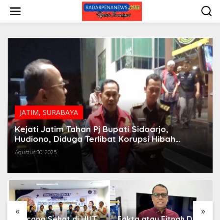
L
e
w
a
t
i
k
e
k
o
n
t
e
JATIM
,
SURABAYA
n
Kejati Jatim Tahan Pj Bupati Sidoarjo,
Hudiono, Diduga Terlibat Korupsi Hibah
Pendidikan Rp 179 Miliar
Agustus 30, 2025
«
»
Bincang Sehat di HUT
Fakta atau Fitnah Dua