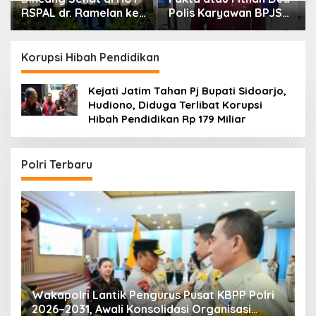
RSPAL dr. Ramelan ke-
Polis Karyawan BPJS
76
Kesehatan?
Korupsi Hibah Pendidikan
Kejati Jatim Tahan Pj Bupati Sidoarjo,
Hudiono, Diduga Terlibat Korupsi
Hibah Pendidikan Rp 179 Miliar
Polri Terbaru
i
Kapolri: Polri Siap Perkuat Kerja Sama
K
Penegakan Hukum Internasional Bersama FBI
K