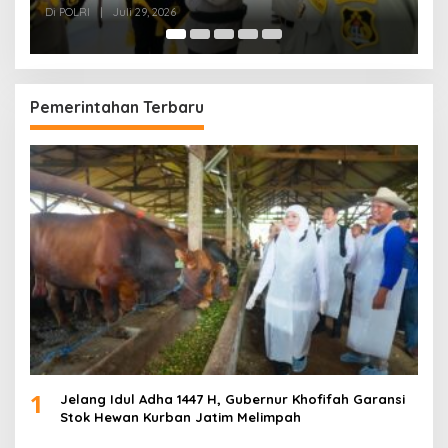
Hadapi Kejahatan Modern
K
Di POLRI
|
Juli 24, 2026
Di
Pemerintahan Terbaru
1
Jelang Idul Adha 1447 H, Gubernur Khofifah Garansi
Stok Hewan Kurban Jatim Melimpah