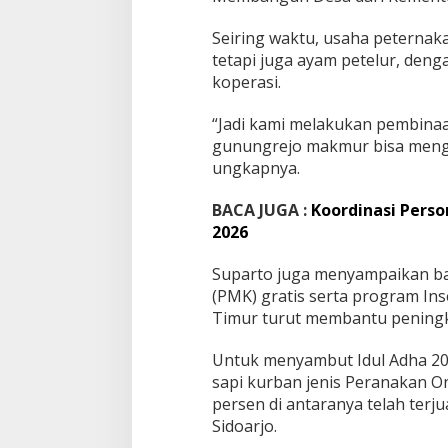
Seiring waktu, usaha peternak
tetapi juga ayam petelur, den
koperasi.
“Jadi kami melakukan pembinaa
gunungrejo makmur bisa meng
ungkapnya.
BACA JUGA :
Koordinasi Perso
2026
Suparto juga menyampaikan ba
(PMK) gratis serta program Ins
Timur turut membantu peningka
Untuk menyambut Idul Adha 202
sapi kurban jenis Peranakan Ong
persen di antaranya telah terju
Sidoarjo.