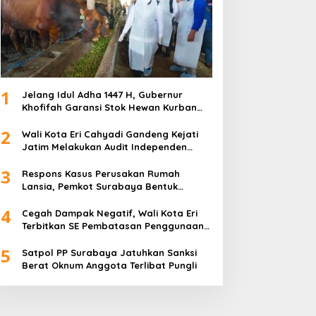
1
Jelang Idul Adha 1447 H, Gubernur
Khofifah Garansi Stok Hewan Kurban
Jatim Melimpah
2
Wali Kota Eri Cahyadi Gandeng Kejati
Jatim Melakukan Audit Independen
Keuangan PD TSKBS
3
Respons Kasus Perusakan Rumah
Lansia, Pemkot Surabaya Bentuk
Satgas Anti-Preman
4
Cegah Dampak Negatif, Wali Kota Eri
Terbitkan SE Pembatasan Penggunaan
Gawai dan Internet untuk Anak
5
Satpol PP Surabaya Jatuhkan Sanksi
Berat Oknum Anggota Terlibat Pungli