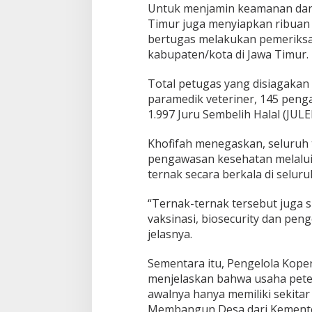
Untuk menjamin keamanan dan 
Timur juga menyiapkan ribuan
bertugas melakukan pemeriks
kabupaten/kota di Jawa Timur.
Total petugas yang disiagakan t
paramedik veteriner, 145 peng
1.997 Juru Sembelih Halal (JULEH
Khofifah menegaskan, seluruh
pengawasan kesehatan melalui 
ternak secara berkala di seluru
“Ternak-ternak tersebut juga 
vaksinasi, biosecurity dan pen
jelasnya.
Sementara itu, Pengelola Kop
menjelaskan bahwa usaha peter
awalnya hanya memiliki sekitar
Membangun Desa dari Kementer