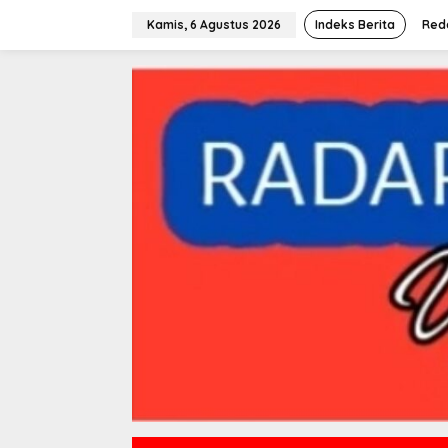
L
e
Kamis, 6 Agustus 2026
Indeks Berita
Red
w
a
t
i
k
e
k
o
n
t
e
n