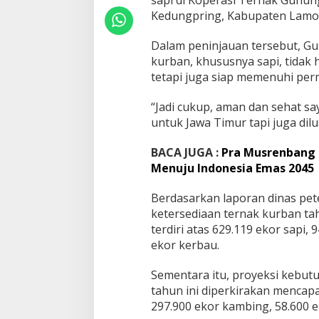
k
Kedungpring, Kabupaten Lamon
H
e
w
Dalam peninjauan tersebut, G
a
kurban, khususnya sapi, tidak
n
tetapi juga siap memenuhi perm
K
u
“Jadi cukup, aman dan sehat s
r
b
untuk Jawa Timur tapi juga dilu
a
n
BACA JUGA :
Pra Musrenbang K
J
Menuju Indonesia Emas 2045
a
t
i
Berdasarkan laporan dinas pet
m
ketersediaan ternak kurban ta
M
terdiri atas 629.119 ekor sapi,
e
ekor kerbau.
l
i
m
Sementara itu, proyeksi kebut
p
tahun ini diperkirakan mencapai
a
297.900 ekor kambing, 58.600 
h