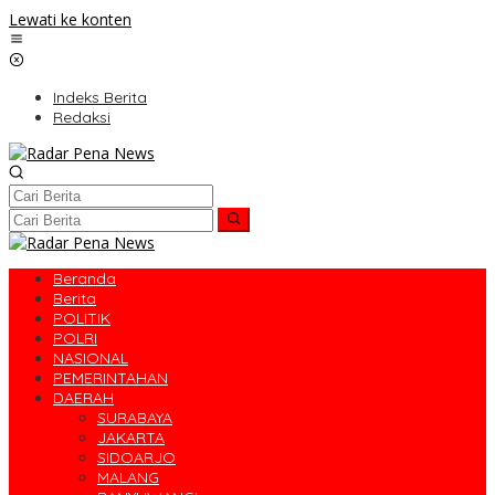
Lewati ke konten
Indeks Berita
Redaksi
Beranda
Berita
POLITIK
POLRI
NASIONAL
PEMERINTAHAN
DAERAH
SURABAYA
JAKARTA
SIDOARJO
MALANG