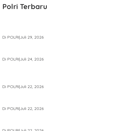
Polri Terbaru
Wakapolri Lantik Pengurus Pusat KBPP Polri 2026–2031, Awali
Konsolidasi Organisasi Nasional
Di POLRI
|
Juli 29, 2026
Kapolri: Polri Siap Perkuat Kerja Sama Penegakan Hukum
Internasional Bersama FBI Hadapi Kejahatan Modern
Di POLRI
|
Juli 24, 2026
Kortastipidkor Polri Tetapkan Tersangka Kasus Korupsi
Pembiayaan PT PPA–PT BAS, Kerugian Negara Capai Rp38,8
Miliar
Di POLRI
|
Juli 22, 2026
Polri Gelar Training of Trainers Program Paham AI, Perkuat
Literasi Digital Pelajar
Di POLRI
|
Juli 22, 2026
Masuk Daftar Red Notice, Buronan Terorisme Internasional Asal
Palestina Ditangkap di Indonesia
Di POLRI
|
Juli 22, 2026