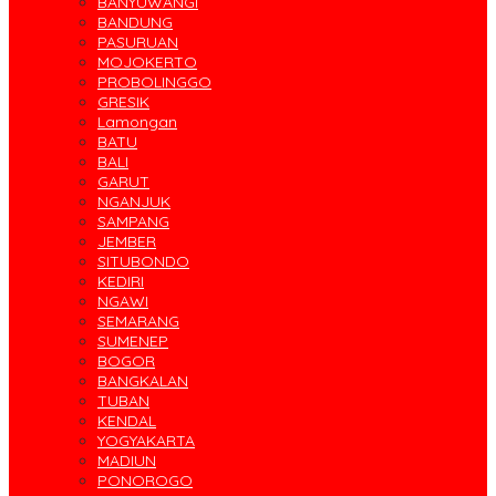
BANYUWANGI
BANDUNG
PASURUAN
MOJOKERTO
PROBOLINGGO
GRESIK
Lamongan
BATU
BALI
GARUT
NGANJUK
SAMPANG
JEMBER
SITUBONDO
KEDIRI
NGAWI
SEMARANG
SUMENEP
BOGOR
BANGKALAN
TUBAN
KENDAL
YOGYAKARTA
MADIUN
PONOROGO