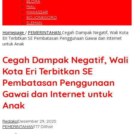
BLORA
RIAU
MAKASSAR
BOJONEGORO
SLEMAN
Homepage
/
PEMERINTAHAN
Cegah Dampak Negatif, Wali Kota
Eri Terbitkan SE Pembatasan Penggunaan Gawai dan Internet
untuk Anak
Cegah Dampak Negatif, Wali
Kota Eri Terbitkan SE
Pembatasan Penggunaan
Gawai dan Internet untuk
Anak
Redaksi
Desember 29, 2025
PEMERINTAHAN
177 Dilihat