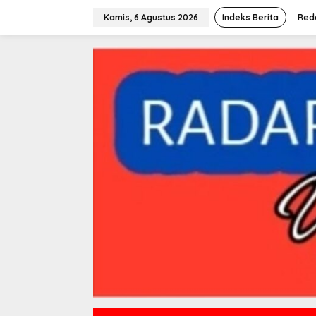
L
e
Kamis, 6 Agustus 2026
Indeks Berita
Red
w
a
t
i
k
e
k
o
n
t
e
n