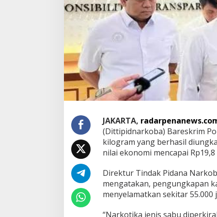
a
n
g
D
i
t
a
n
g
k
a
p
d
i
JAKARTA,
radarpenanews.co
D
(Dittipidnarkoba) Bareskrim Po
u
kilogram yang berhasil diungkap
m
a
nilai ekonomi mencapai Rp19,8 m
i
D
Direktur Tindak Pidana Narkoba
i
mengatakan, pengungkapan kas
p
menyelamatkan sekitar 55.000 j
e
r
k
“Narkotika jenis sabu diperkira