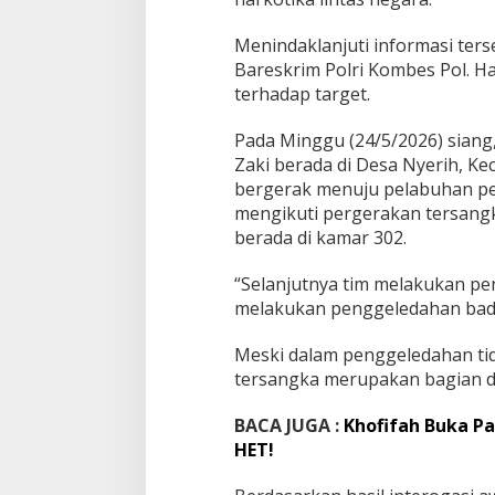
r
Menindaklanjuti informasi ters
Bareskrim Polri Kombes Pol. 
terhadap target.
Pada Minggu (24/5/2026) sia
Zaki berada di Desa Nyerih, K
bergerak menuju pelabuhan pe
mengikuti pergerakan tersangk
berada di kamar 302.
“Selanjutnya tim melakukan 
melakukan penggeledahan badan
Meski dalam penggeledahan tid
tersangka merupakan bagian dar
BACA JUGA :
Khofifah Buka Pa
HET!