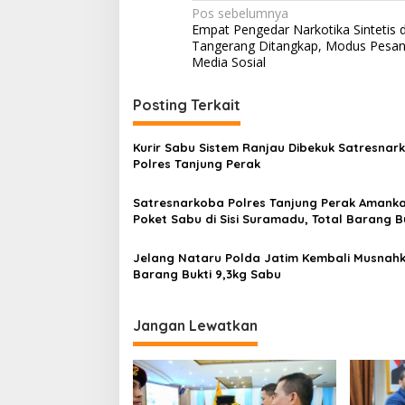
N
Pos sebelumnya
Empat Pengedar Narkotika Sintetis d
a
Tangerang Ditangkap, Modus Pesa
v
Media Sosial
i
Posting Terkait
g
a
Kurir Sabu Sistem Ranjau Dibekuk Satresnar
s
Polres Tanjung Perak
i
Satresnarkoba Polres Tanjung Perak Amanka
p
Poket Sabu di Sisi Suramadu, Total Barang B
Gram
o
Jelang Nataru Polda Jatim Kembali Musnah
s
Barang Bukti 9,3kg Sabu
Jangan Lewatkan