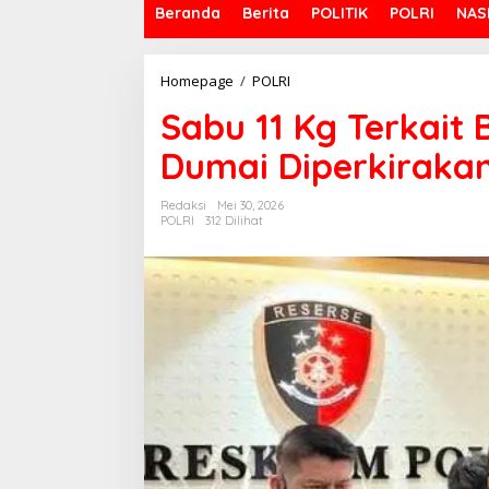
Beranda
Berita
POLITIK
POLRI
NAS
Homepage
/
POLRI
S
a
Sabu 11 Kg Terkait
b
u
Dumai Diperkirakan 
1
1
K
Redaksi
Mei 30, 2026
g
POLRI
312 Dilihat
T
e
r
k
a
i
t
B
u
r
o
n
y