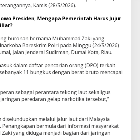
terangannya, Kamis (28/5/2026).
bowo Presiden, Mengapa Pemerintah Harus Jujur
liar?
rang buronan bernama Muhammad Zaki yang
idnarkoba Bareskrim Polri pada Minggu (24/5/2026)
umai, Jalan Jenderal Sudirman, Dumai Kota, Riau.
uk dalam daftar pencarian orang (DPO) terkait
 sebanyak 11 bungkus dengan berat bruto mencapai
eran sebagai perantara tekong laut sekaligus
aringan peredaran gelap narkotika tersebut,”
diselundupkan melalui jalur laut dari Malaysia
u. Penangkapan bermula dari informasi masyarakat
aki yang diduga menjadi bagian dari jaringan