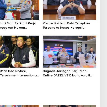
Polri Siap Perkuat Kerja
Kortastipidkor Polri Tetapkan
negakan Hukum
Tersangka Kasus Korupsi
ional Bersama FBI
Pembiayaan PT PPA–PT BAS,
Kejahatan Modern
Kerugian Negara Capai Rp38,8
Miliar
ftar Red Notice,
Dugaan Jaringan Perjudian
Terorisme Internasional
Online DAZZLIVE Dibongkar, 11
stina Ditangkap di
Orang Ditetapkan Jadi
a
Tersangka