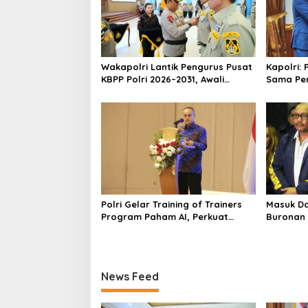
Wakapolri Lantik Pengurus Pusat
Kapolri: 
KBPP Polri 2026–2031, Awali
Sama Pe
Konsolidasi Organisasi Nasional
Internas
Hadapi 
Polri Gelar Training of Trainers
Masuk Da
Program Paham AI, Perkuat
Buronan 
Literasi Digital Pelajar
Asal Pale
Indonesi
News Feed