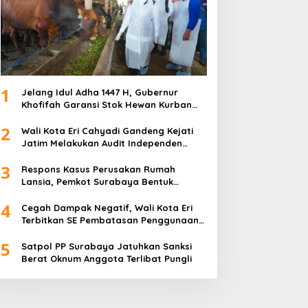
1
Jelang Idul Adha 1447 H, Gubernur
Khofifah Garansi Stok Hewan Kurban
Jatim Melimpah
2
Wali Kota Eri Cahyadi Gandeng Kejati
Jatim Melakukan Audit Independen
Keuangan PD TSKBS
3
Respons Kasus Perusakan Rumah
Lansia, Pemkot Surabaya Bentuk
Satgas Anti-Preman
4
Cegah Dampak Negatif, Wali Kota Eri
Terbitkan SE Pembatasan Penggunaan
Gawai dan Internet untuk Anak
5
Satpol PP Surabaya Jatuhkan Sanksi
Berat Oknum Anggota Terlibat Pungli