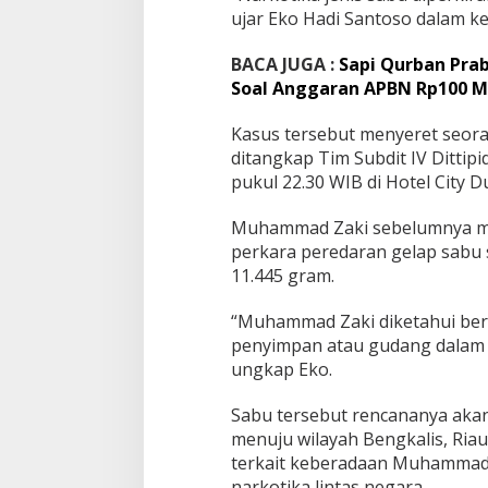
i
ujar Eko Hadi Santoso dalam ke
r
a
BACA JUGA :
Sapi Qurban Pra
k
a
Soal Anggaran APBN Rp100 Mi
n
B
Kasus tersebut menyeret seo
e
ditangkap Tim Subdit IV Dittip
r
pukul 22.30 WIB di Hotel City D
n
i
l
Muhammad Zaki sebelumnya mas
a
perkara peredaran gelap sabu
i
11.445 gram.
R
p
“Muhammad Zaki diketahui berp
1
9
penyimpan atau gudang dalam j
,
ungkap Eko.
8
M
Sabu tersebut rencananya akan 
i
menuju wilayah Bengkalis, Ria
l
i
terkait keberadaan Muhammad Z
a
narkotika lintas negara.