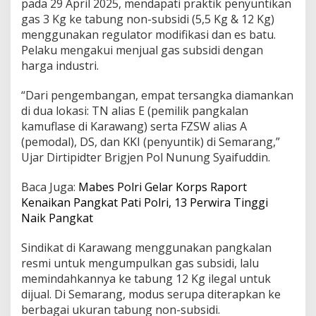
pada 29 April 2025, mendapati praktik penyuntikan
a
gas 3 Kg ke tabung non-subsidi (5,5 Kg & 12 Kg)
n
menggunakan regulator modifikasi dan es batu.
B
i
Pelaku mengakui menjual gas subsidi dengan
s
harga industri.
n
i
“Dari pengembangan, empat tersangka diamankan
s
di dua lokasi: TN alias E (pemilik pangkalan
I
l
kamuflase di Karawang) serta FZSW alias A
e
(pemodal), DS, dan KKI (penyuntik) di Semarang,”
g
Ujar Dirtipidter Brigjen Pol Nunung Syaifuddin.
a
l
Baca Juga:
Mabes Polri Gelar Korps Raport
G
a
Kenaikan Pangkat Pati Polri, 13 Perwira Tinggi
s
Naik Pangkat
S
u
Sindikat di Karawang menggunakan pangkalan
b
resmi untuk mengumpulkan gas subsidi, lalu
s
i
memindahkannya ke tabung 12 Kg ilegal untuk
d
dijual. Di Semarang, modus serupa diterapkan ke
i
berbagai ukuran tabung non-subsidi.
B