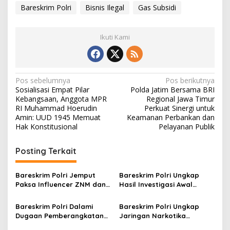
Bareskrim Polri
Bisnis Ilegal
Gas Subsidi
Ikuti Kami
N
Pos sebelumnya
Pos berikutnya
Sosialisasi Empat Pilar
Polda Jatim Bersama BRI
a
Kebangsaan, Anggota MPR
Regional Jawa Timur
v
RI Muhammad Hoerudin
Perkuat Sinergi untuk
Amin: UUD 1945 Memuat
Keamanan Perbankan dan
i
Hak Konstitusional
Pelayanan Publik
g
Posting Terkait
a
s
Bareskrim Polri Jemput
Bareskrim Polri Ungkap
i
Paksa Influencer ZNM dan
Hasil Investigasi Awal
p
YouTuber RV Terkait Kasus
Blackout Sumatera,
Gas N2O ‘Whip Pink’
Dipastikan Tidak Ada Unsur
Bareskrim Polri Dalami
Bareskrim Polri Ungkap
o
Sabotase
Dugaan Pemberangkatan
Jaringan Narkotika
s
Haji Ilegal, 8 Calon Jemaah
Internasional di Dumai, Sita