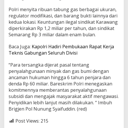
e
Polri menyita ribuan tabung gas berbagai ukuran,
r
n
regulator modifikasi, dan barang bukti lainnya dari
i
kedua lokasi. Keuntungan ilegal sindikat Karawang
l
diperkirakan Rp 1,2 miliar per tahun, dan sindikat
a
Semarang Rp 3 miliar dalam enam bulan.
i
M
i
Baca Juga:
Kapolri Hadiri Pembukaan Rapat Kerja
l
Teknis Gabungan Seluruh Divisi
i
a
“Para tersangka dijerat pasal tentang
r
penyalahgunaan minyak dan gas bumi dengan
a
n
ancaman hukuman hingga 6 tahun penjara dan
denda Rp 60 miliar. Bareskrim Polri menegaskan
komitmennya memberantas penyalahgunaan
subsidi dan mengajak masyarakat aktif mengawasi.
Penyidikan lebih lanjut masih dilakukan. “ Imbuh
Brigjen Pol Nunung Syaifuddin. (red)
Post Views:
215