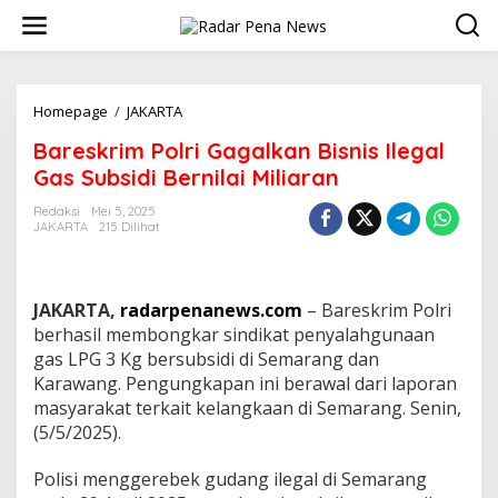
L
e
w
a
t
i
Homepage
/
JAKARTA
B
k
a
Bareskrim Polri Gagalkan Bisnis Ilegal
e
r
k
e
Gas Subsidi Bernilai Miliaran
o
s
n
k
Redaksi
Mei 5, 2025
t
JAKARTA
215 Dilihat
r
e
i
n
m
P
JAKARTA,
radarpenanews.com
– Bareskrim Polri
o
l
berhasil membongkar sindikat penyalahgunaan
r
gas LPG 3 Kg bersubsidi di Semarang dan
i
Karawang. Pengungkapan ini berawal dari laporan
G
masyarakat terkait kelangkaan di Semarang. Senin,
a
(5/5/2025).
g
a
l
Polisi menggerebek gudang ilegal di Semarang
k