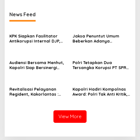
News Feed
KPK Siapkan Fasilitator
Jaksa Penuntut Umum
Antikorupsi Internal DJP,
Beberkan Adanya
Perkuat Pencegahan dari
Intervensi dalam Proses
Dalam
Sewa Terminal OTM pada
Sidang Lanjutan Korupsi
Pertamina
Audiensi Bersama Menhut,
Polri Tetapkan Dua
Kapolri Siap Bersinergi
Tersangka Korupsi PT SPR
Hadapi Karhutla
BUMD Riau, Kerugian Capai
Rp33 Miliar
Revitalisasi Pelayanan
Kapolri Hadiri Kompolnas
Regident, Kakorlantas :
Award: Polri Tak Anti Kritik,
Masyarakat Dapat Akses
Komitmen Terus Perbaiki
dengan Mudah
Diri
View More