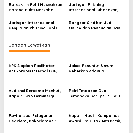
Digagalkan Berangkat
Sabu 18 Kg dan 30 Ribu
Bareskrim Polri Musnahkan
Jaringan Phishing
Ekstasi
Barang Bukti Narkoba
Internasional Dibongkar,
Senilai Rp149 Miliar
Dua Tersangka Ditangkap
Jaringan Internasional
Bongkar Sindikat Judi
Penjualan Phishing Tools
Online dan Pencucian Uang
Berhasil Diungkap,
Lintas Negara, Bareskrim
Kerugian Capai Rp350
Polri Sita Aset Miliaran
Miliar
Jangan Lewatkan
KPK Siapkan Fasilitator
Jaksa Penuntut Umum
Antikorupsi Internal DJP,
Beberkan Adanya
Perkuat Pencegahan dari
Intervensi dalam Proses
Dalam
Sewa Terminal OTM pada
Sidang Lanjutan Korupsi
Audiensi Bersama Menhut,
Polri Tetapkan Dua
Pertamina
Kapolri Siap Bersinergi
Tersangka Korupsi PT SPR
Hadapi Karhutla
BUMD Riau, Kerugian Capai
Rp33 Miliar
Revitalisasi Pelayanan
Kapolri Hadiri Kompolnas
Regident, Kakorlantas :
Award: Polri Tak Anti Kritik,
Masyarakat Dapat Akses
Komitmen Terus Perbaiki
dengan Mudah
Diri