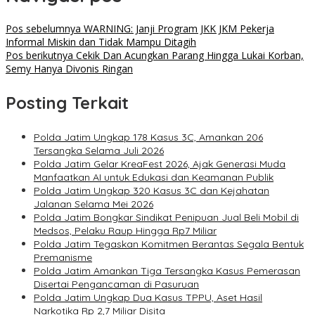
Pos sebelumnya
WARNING: Janji Program JKK JKM Pekerja
Informal Miskin dan Tidak Mampu Ditagih
Pos berikutnya
Cekik Dan Acungkan Parang Hingga Lukai Korban,
Semy Hanya Divonis Ringan
Posting Terkait
Polda Jatim Ungkap 178 Kasus 3C, Amankan 206
Tersangka Selama Juli 2026
Polda Jatim Gelar KreaFest 2026, Ajak Generasi Muda
Manfaatkan AI untuk Edukasi dan Keamanan Publik
Polda Jatim Ungkap 320 Kasus 3C dan Kejahatan
Jalanan Selama Mei 2026
Polda Jatim Bongkar Sindikat Penipuan Jual Beli Mobil di
Medsos, Pelaku Raup Hingga Rp7 Miliar
Polda Jatim Tegaskan Komitmen Berantas Segala Bentuk
Premanisme
Polda Jatim Amankan Tiga Tersangka Kasus Pemerasan
Disertai Pengancaman di Pasuruan
Polda Jatim Ungkap Dua Kasus TPPU, Aset Hasil
Narkotika Rp 2,7 Miliar Disita