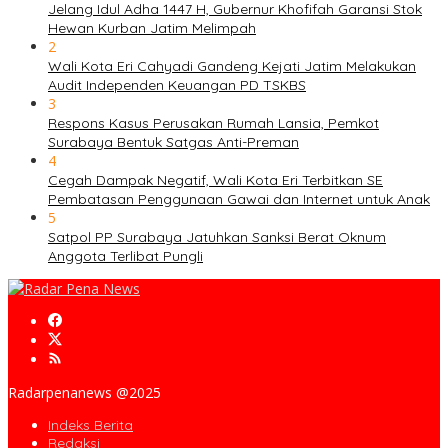
Jelang Idul Adha 1447 H, Gubernur Khofifah Garansi Stok
Hewan Kurban Jatim Melimpah
2
Wali Kota Eri Cahyadi Gandeng Kejati Jatim Melakukan
Audit Independen Keuangan PD TSKBS
3
Respons Kasus Perusakan Rumah Lansia, Pemkot
Surabaya Bentuk Satgas Anti-Preman
4
Cegah Dampak Negatif, Wali Kota Eri Terbitkan SE
Pembatasan Penggunaan Gawai dan Internet untuk Anak
5
Satpol PP Surabaya Jatuhkan Sanksi Berat Oknum
Anggota Terlibat Pungli
Radarpenanews @2025
Indeks Berita
Redaksi