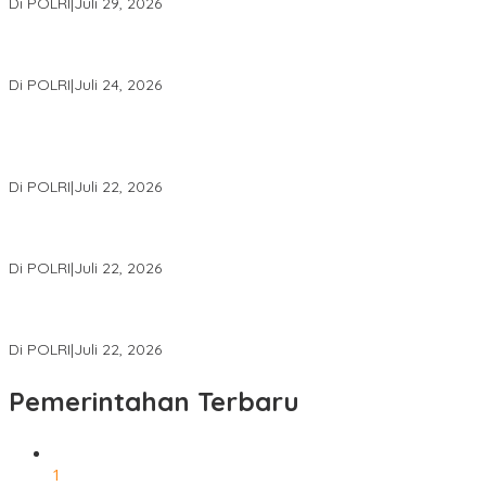
Di POLRI
|
Juli 29, 2026
Kapolri: Polri Siap Perkuat Kerja Sama Penegakan Hukum
Internasional Bersama FBI Hadapi Kejahatan Modern
Di POLRI
|
Juli 24, 2026
Kortastipidkor Polri Tetapkan Tersangka Kasus Korupsi
Pembiayaan PT PPA–PT BAS, Kerugian Negara Capai Rp38,8
Miliar
Di POLRI
|
Juli 22, 2026
Polri Gelar Training of Trainers Program Paham AI, Perkuat
Literasi Digital Pelajar
Di POLRI
|
Juli 22, 2026
Masuk Daftar Red Notice, Buronan Terorisme Internasional Asal
Palestina Ditangkap di Indonesia
Di POLRI
|
Juli 22, 2026
Pemerintahan Terbaru
1