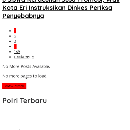
Kota Eri Instruksikan Dinkes Periksa
Penyebabnya
1
2
3
…
169
Berikutnya
No More Posts Available.
No more pages to load.
View More
Polri Terbaru
Wakapolri Lantik Pengurus Pusat KBPP Polri 2026–2031, Awali
Konsolidasi Organisasi Nasional