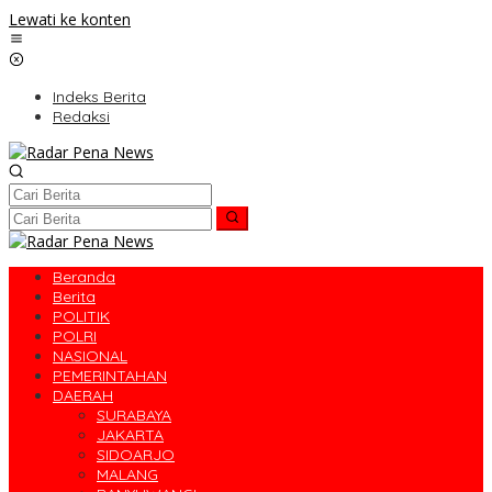
Lewati ke konten
Indeks Berita
Redaksi
Beranda
Berita
POLITIK
POLRI
NASIONAL
PEMERINTAHAN
DAERAH
SURABAYA
JAKARTA
SIDOARJO
MALANG