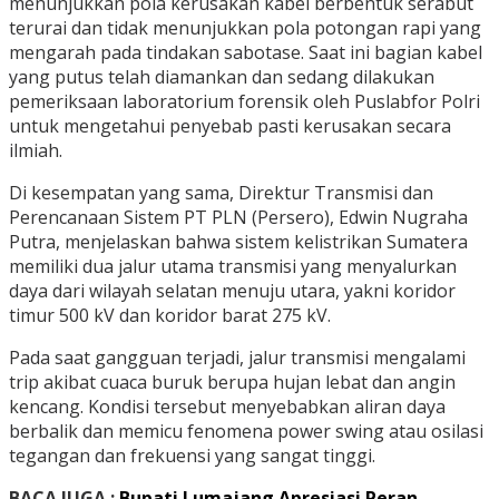
menunjukkan pola kerusakan kabel berbentuk serabut
terurai dan tidak menunjukkan pola potongan rapi yang
mengarah pada tindakan sabotase. Saat ini bagian kabel
yang putus telah diamankan dan sedang dilakukan
pemeriksaan laboratorium forensik oleh Puslabfor Polri
untuk mengetahui penyebab pasti kerusakan secara
ilmiah.
Di kesempatan yang sama, Direktur Transmisi dan
Perencanaan Sistem PT PLN (Persero), Edwin Nugraha
Putra, menjelaskan bahwa sistem kelistrikan Sumatera
memiliki dua jalur utama transmisi yang menyalurkan
daya dari wilayah selatan menuju utara, yakni koridor
timur 500 kV dan koridor barat 275 kV.
Pada saat gangguan terjadi, jalur transmisi mengalami
trip akibat cuaca buruk berupa hujan lebat dan angin
kencang. Kondisi tersebut menyebabkan aliran daya
berbalik dan memicu fenomena power swing atau osilasi
tegangan dan frekuensi yang sangat tinggi.
BACA JUGA :
Bupati Lumajang Apresiasi Peran