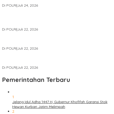
Internasional Bersama FBI Hadapi Kejahatan Modern
Di POLRI
|
Juli 24, 2026
Kortastipidkor Polri Tetapkan Tersangka Kasus Korupsi
Pembiayaan PT PPA–PT BAS, Kerugian Negara Capai Rp38,8
Miliar
Di POLRI
|
Juli 22, 2026
Polri Gelar Training of Trainers Program Paham AI, Perkuat
Literasi Digital Pelajar
Di POLRI
|
Juli 22, 2026
Masuk Daftar Red Notice, Buronan Terorisme Internasional Asal
Palestina Ditangkap di Indonesia
Di POLRI
|
Juli 22, 2026
Pemerintahan Terbaru
1
Jelang Idul Adha 1447 H, Gubernur Khofifah Garansi Stok
Hewan Kurban Jatim Melimpah
2