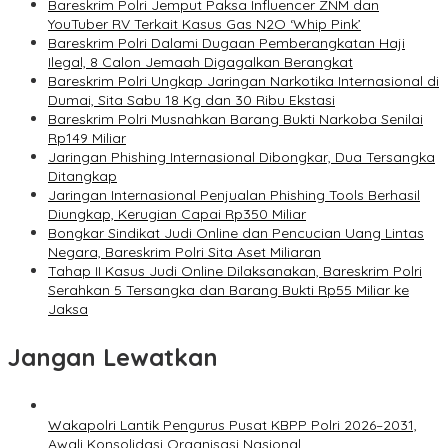
Bareskrim Polri Jemput Paksa Influencer ZNM dan
YouTuber RV Terkait Kasus Gas N2O ‘Whip Pink’
Bareskrim Polri Dalami Dugaan Pemberangkatan Haji
Ilegal, 8 Calon Jemaah Digagalkan Berangkat
Bareskrim Polri Ungkap Jaringan Narkotika Internasional di
Dumai, Sita Sabu 18 Kg dan 30 Ribu Ekstasi
Bareskrim Polri Musnahkan Barang Bukti Narkoba Senilai
Rp149 Miliar
Jaringan Phishing Internasional Dibongkar, Dua Tersangka
Ditangkap
Jaringan Internasional Penjualan Phishing Tools Berhasil
Diungkap, Kerugian Capai Rp350 Miliar
Bongkar Sindikat Judi Online dan Pencucian Uang Lintas
Negara, Bareskrim Polri Sita Aset Miliaran
Tahap II Kasus Judi Online Dilaksanakan, Bareskrim Polri
Serahkan 5 Tersangka dan Barang Bukti Rp55 Miliar ke
Jaksa
Jangan Lewatkan
Wakapolri Lantik Pengurus Pusat KBPP Polri 2026–2031,
Awali Konsolidasi Organisasi Nasional