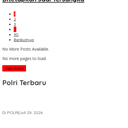
1
2
3
…
90
Berikutnya
No More Posts Available.
No more pages to load.
View More
Polri Terbaru
Wakapolri Lantik Pengurus Pusat KBPP Polri 2026–2031, Awali
Konsolidasi Organisasi Nasional
Di POLRI
|
Juli 29, 2026
Kapolri: Polri Siap Perkuat Kerja Sama Penegakan Hukum