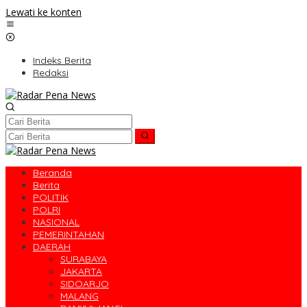
Lewati ke konten
Indeks Berita
Redaksi
Beranda
Berita
POLITIK
POLRI
NASIONAL
PEMERINTAHAN
DAERAH
SURABAYA
JAKARTA
SIDOARJO
MALANG