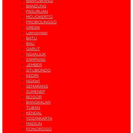
BANYUWANGI
BANDUNG
PASURUAN
MOJOKERTO
PROBOLINGGO
GRESIK
Lamongan
BATU
BALI
GARUT
NGANJUK
SAMPANG
JEMBER
SITUBONDO
KEDIRI
NGAWI
SEMARANG
SUMENEP
BOGOR
BANGKALAN
TUBAN
KENDAL
YOGYAKARTA
MADIUN
PONOROGO