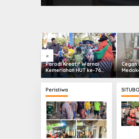
 Alat
«
 Bersih, FKS3M
Parodi Kreatif Warnai
Cegah 
isa Masalah
Kemeriahan HUT ke-76
Medok
ya
RSPAL dr. Ramelan
Harapk
Sungai
Peristiwa
SITUB