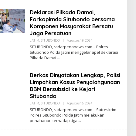
D
A
Deklarasi Pilkada Damai,
K
S
Forkopimda Situbondo bersama
I
Komponen Masyarakat Bersatu
Jaga Persatuan
JATIM
,
SITUBONDO
|
Agustus 19, 2024
O
L
SITUBONDO, radarpenanews.com – Polres
E
Situbondo Polda Jatim menggelar apel deklarasi
H
Pilkada Damai
R
E
D
A
Berkas Dinyatakan Lengkap, Polisi
K
S
Limpahkan Kasus Penyalahgunaan
I
BBM Bersubsidi ke Kejari
Situbondo
JATIM
,
SITUBONDO
|
Agustus 16, 2024
O
L
SITUBONDO, radarpenanews.com – Satreskrim
E
Polres Situbondo Polda Jatim melakukan
H
penahanan terhadap tiga
R
E
D
A