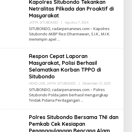
Kapolres Situbondo Tekankan
K
S
Netralitas Pilkada dan Proaktif di
I
Masyarakat
JATIM
,
SITUBONDO
|
Agustus 7, 2024
O
L
SITUBONDO, radarpenanews.com – Kapolres
E
Situbondo AKBP Rezi Dharmawan, S.I.K., M.I.K.
H
memimpin apel
R
E
D
A
Respon Cepat Laporan
K
S
Masyarakat, Polisi Berhasil
I
Selamatkan Korban TPPO di
Situbondo
HEAD LINE
,
JATIM
,
SITUBONDO
|
Desember 21, 2023
O
L
SITUBONDO, radarpenanews.com – Polres
E
Situbondo Polda Jatim berhasil mengungkap
H
Tindak Pidana Perdagangan
R
E
D
A
Polres Situbondo Bersama TNI dan
K
S
Pemkab Cek Kesiapan
I
Penanggulangan Bencana Alam