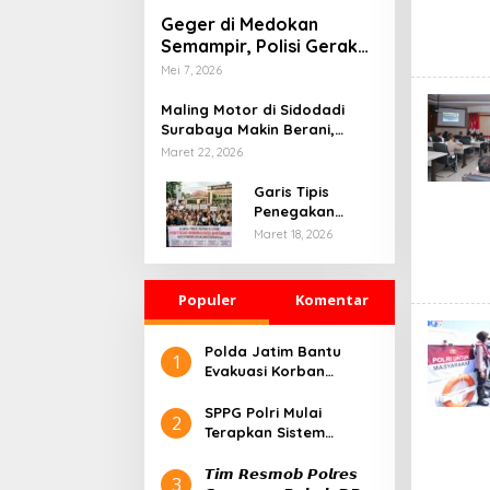
Geger di Medokan
Semampir, Polisi Gerak
Cepat Sterilisasi TKP
Mei 7, 2026
Kematian Mendadak
Maling Motor di Sidodadi
Surabaya Makin Berani,
Rekaman CCTV Seolah Tak
Maret 22, 2026
Berarti
Garis Tipis
Penegakan
Hukum dan
Maret 18, 2026
Kebebasan Pers:
Belajar dari
Kasus Mojokerto
Populer
Komentar
Polda Jatim Bantu
1
Evakuasi Korban
Runtuhnya Bangunan
Pesantren Al-Khoziny
SPPG Polri Mulai
2
Terapkan Sistem
Prasmanan, Perdana di
Pejaten
𝙏𝙞𝙢 𝙍𝙚𝙨𝙢𝙤𝙗 𝙋𝙤𝙡𝙧𝙚𝙨
3