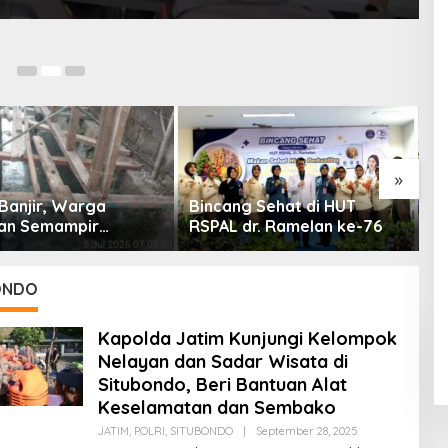
Ma
»
Banjir, Warga
Bincang Sehat di HUT
F
an Semampir
RSPAL dr. Ramelan ke-76
K
an Pengerukan
K
ONDO
Kapolda Jatim Kunjungi Kelompok
Nelayan dan Sadar Wisata di
Situbondo, Beri Bantuan Alat
Keselamatan dan Sembako
JATIM
,
POLRI
,
SITUBONDO
|
September 28, 2025
O
L