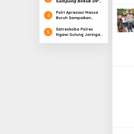
𝙎𝙖𝙢𝙥𝙖𝙣𝙜 𝘽𝙚𝙠𝙪𝙠 𝘿𝙋𝙊
𝙆𝙖𝙨𝙪𝙨 𝙋𝙚𝙣𝙜𝙖𝙣𝙞𝙖𝙮𝙖𝙖𝙣
𝙙𝙞 𝙆𝙚𝙩𝙖𝙥𝙖𝙣𝙜
Polri Apresiasi Massa
4
Buruh Sampaikan
Aspirasi Tertib pada
Peringatan May Day
Satreskoba Polres
5
Ngawi Gulung Jaringan
Pengedar Obat Keras,
Amankan Barang Bukti
Psikotropika