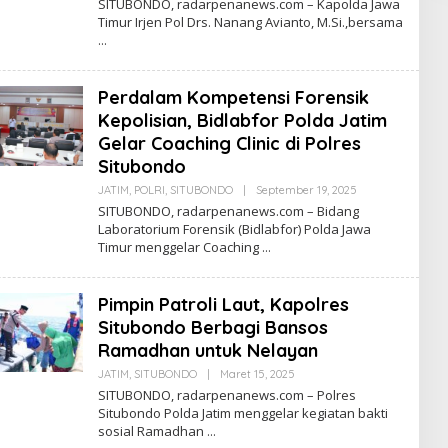
SITUBONDO, radarpenanews.com – Kapolda Jawa
E
Timur Irjen Pol Drs. Nanang Avianto, M.Si.,bersama
H
R
E
D
A
Perdalam Kompetensi Forensik
K
S
Kepolisian, Bidlabfor Polda Jatim
I
Gelar Coaching Clinic di Polres
Situbondo
JATIM
,
POLRI
,
SITUBONDO
|
September 19, 2025
O
L
SITUBONDO, radarpenanews.com – Bidang
E
Laboratorium Forensik (Bidlabfor) Polda Jawa
H
Timur menggelar Coaching
R
E
D
A
Pimpin Patroli Laut, Kapolres
K
S
Situbondo Berbagi Bansos
I
Ramadhan untuk Nelayan
JATIM
,
SITUBONDO
|
Maret 15, 2025
O
L
SITUBONDO, radarpenanews.com – Polres
E
Situbondo Polda Jatim menggelar kegiatan bakti
H
sosial Ramadhan
R
E