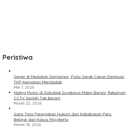
Cegah Banjir, Warga Medokan Semampir Harapkan Pengerukan
Sungai
Bincang Sehat di HUT RSPAL dr. Ramelan ke-76
Fakta atau Fitnah Dua Polis Karyawan BPJS Kesehatan?
Dirut Petrokimia Gresik: Prestasi Perusahaan Adalah Legacy dari
Pensiunan Himpen-PG
Peristiwa
Geger di Medokan Semampir, Polisi Gerak Cepat Sterilisasi
TKP Kematian Mendadak
Mei 7, 2026
Maling Motor di Sidodadi Surabaya Makin Berani, Rekaman
CCTV Seolah Tak Berarti
Maret 22, 2026
Garis Tipis Penegakan Hukum dan Kebebasan Pers:
Belajar dari Kasus Mojokerto
Maret 18, 2026