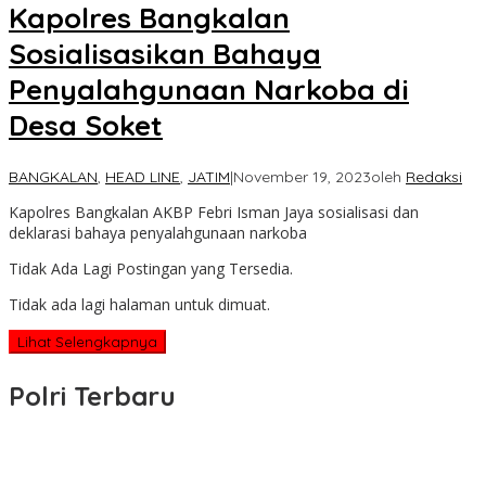
Kapolres Bangkalan
Sosialisasikan Bahaya
Penyalahgunaan Narkoba di
Desa Soket
BANGKALAN
,
HEAD LINE
,
JATIM
|
November 19, 2023
oleh
Redaksi
Kapolres Bangkalan AKBP Febri Isman Jaya sosialisasi dan
deklarasi bahaya penyalahgunaan narkoba
Tidak Ada Lagi Postingan yang Tersedia.
Tidak ada lagi halaman untuk dimuat.
Lihat Selengkapnya
Polri Terbaru
Wakapolri Lantik Pengurus Pusat KBPP Polri 2026–2031, Awali