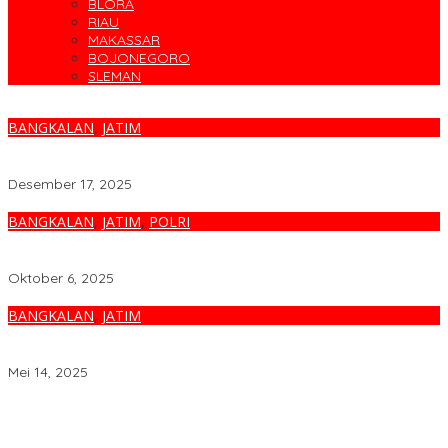
BLORA
RIAU
MAKASSAR
BOJONEGORO
SLEMAN
BANGKALAN
,
JATIM
Polres Bangkalan Tegaskan Temuan Janin di Tanah Merah
Bukan Janin Manusia
Desember 17, 2025
BANGKALAN
,
JATIM
,
POLRI
Polda Jatim Sita Aset Rumah Mewah Hingga Kos-Kosan, Ungkap
TPPU Narkoba di Bangkalan
Oktober 6, 2025
BANGKALAN
,
JATIM
Razia Berhadiah, Polres Bangkalan Apresiasi Pengendara R2
Taat Berlalu Lintas
Mei 14, 2025
Parodi Kreatif Warnai Kemeriahan HUT ke-76 RSPAL dr. Ramelan