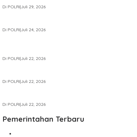
Konsolidasi Organisasi Nasional
Di POLRI
|
Juli 29, 2026
Kapolri: Polri Siap Perkuat Kerja Sama Penegakan Hukum
Internasional Bersama FBI Hadapi Kejahatan Modern
Di POLRI
|
Juli 24, 2026
Kortastipidkor Polri Tetapkan Tersangka Kasus Korupsi
Pembiayaan PT PPA–PT BAS, Kerugian Negara Capai Rp38,8
Miliar
Di POLRI
|
Juli 22, 2026
Polri Gelar Training of Trainers Program Paham AI, Perkuat
Literasi Digital Pelajar
Di POLRI
|
Juli 22, 2026
Masuk Daftar Red Notice, Buronan Terorisme Internasional Asal
Palestina Ditangkap di Indonesia
Di POLRI
|
Juli 22, 2026
Pemerintahan Terbaru