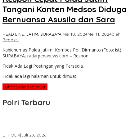
Tangani Konten Medsos Diduga
Bernuansa Asusila dan Sara
HEAD LINE
,
JATIM
,
SURABAYA
|
Mei 10, 2024
Mei 11, 2024
oleh
Redaksi
Kabidhumas Polda Jatiim, Kombes Pol. Dirmanto (Foto: ist)
SURABAYA, radarpenanews.com – Respon
Tidak Ada Lagi Postingan yang Tersedia.
Tidak ada lagi halaman untuk dimuat.
Lihat Selengkapnya
Polri Terbaru
Wakapolri Lantik Pengurus Pusat KBPP Polri 2026–2031, Awali
Konsolidasi Organisasi Nasional
Di POLRI
|
Juli 29, 2026