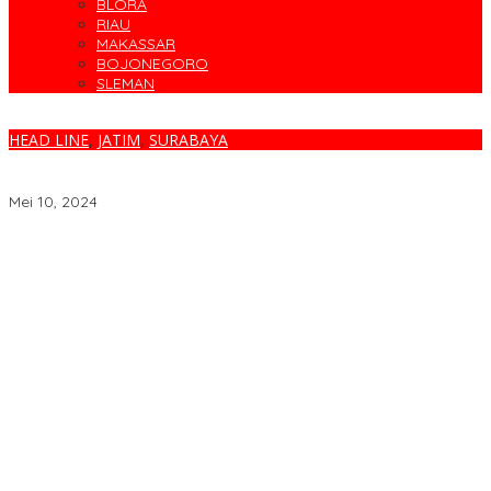
BLORA
RIAU
MAKASSAR
BOJONEGORO
SLEMAN
HEAD LINE
,
JATIM
,
SURABAYA
Respon Cepat Polda Jatim Tangani Konten Medsos Diduga
Bernuansa Asusila dan Sara
Mei 10, 2024
Parodi Kreatif Warnai Kemeriahan HUT ke-76 RSPAL dr. Ramelan
Cegah Banjir, Warga Medokan Semampir Harapkan Pengerukan
Sungai
Bincang Sehat di HUT RSPAL dr. Ramelan ke-76
Fakta atau Fitnah Dua Polis Karyawan BPJS Kesehatan?
Dirut Petrokimia Gresik: Prestasi Perusahaan Adalah Legacy dari
Pensiunan Himpen-PG