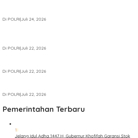
Kapolri: Polri Siap Perkuat Kerja Sama Penegakan Hukum
Internasional Bersama FBI Hadapi Kejahatan Modern
Di POLRI
|
Juli 24, 2026
Kortastipidkor Polri Tetapkan Tersangka Kasus Korupsi
Pembiayaan PT PPA–PT BAS, Kerugian Negara Capai Rp38,8
Miliar
Di POLRI
|
Juli 22, 2026
Polri Gelar Training of Trainers Program Paham AI, Perkuat
Literasi Digital Pelajar
Di POLRI
|
Juli 22, 2026
Masuk Daftar Red Notice, Buronan Terorisme Internasional Asal
Palestina Ditangkap di Indonesia
Di POLRI
|
Juli 22, 2026
Pemerintahan Terbaru
1
Jelang Idul Adha 1447 H, Gubernur Khofifah Garansi Stok