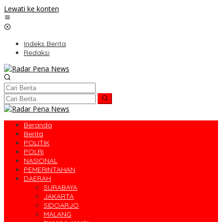
Lewati ke konten
Indeks Berita
Redaksi
Beranda
Berita
POLITIK
POLRI
NASIONAL
PEMERINTAHAN
DAERAH
SURABAYA
JAKARTA
SIDOARJO
MALANG