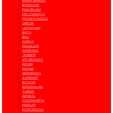
BANYUWANGI
BANDUNG
PASURUAN
MOJOKERTO
PROBOLINGGO
GRESIK
Lamongan
BATU
BALI
GARUT
NGANJUK
SAMPANG
JEMBER
SITUBONDO
KEDIRI
NGAWI
SEMARANG
SUMENEP
BOGOR
BANGKALAN
TUBAN
KENDAL
YOGYAKARTA
MADIUN
PONOROGO