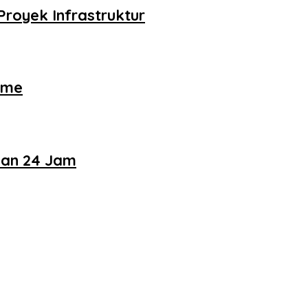
royek Infrastruktur
ame
nan 24 Jam