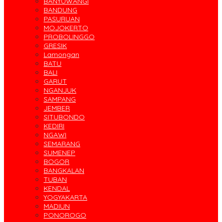
BANYUWANGI
BANDUNG
PASURUAN
MOJOKERTO
PROBOLINGGO
GRESIK
Lamongan
BATU
BALI
GARUT
NGANJUK
SAMPANG
JEMBER
SITUBONDO
KEDIRI
NGAWI
SEMARANG
SUMENEP
BOGOR
BANGKALAN
TUBAN
KENDAL
YOGYAKARTA
MADIUN
PONOROGO