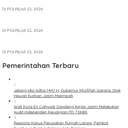
Miliar
Di POLRI
|
Juli 22, 2026
Polri Gelar Training of Trainers Program Paham AI, Perkuat
Literasi Digital Pelajar
Di POLRI
|
Juli 22, 2026
Masuk Daftar Red Notice, Buronan Terorisme Internasional Asal
Palestina Ditangkap di Indonesia
Di POLRI
|
Juli 22, 2026
Pemerintahan Terbaru
1
Jelang Idul Adha 1447 H, Gubernur Khofifah Garansi Stok
Hewan Kurban Jatim Melimpah
2
Wali Kota Eri Cahyadi Gandeng Kejati Jatim Melakukan
Audit Independen Keuangan PD TSKBS
3
Respons Kasus Perusakan Rumah Lansia, Pemkot