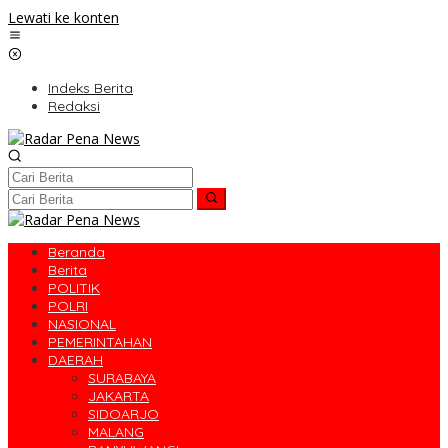
Lewati ke konten
Indeks Berita
Redaksi
Beranda
Berita
POLITIK
POLRI
NASIONAL
PEMERINTAHAN
DAERAH
SURABAYA
JAKARTA
SIDOARJO
MALANG