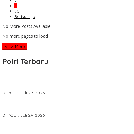
3
…
90
Berikutnya
No More Posts Available.
No more pages to load.
View More
Polri Terbaru
Wakapolri Lantik Pengurus Pusat KBPP Polri 2026–2031, Awali
Konsolidasi Organisasi Nasional
Di POLRI
|
Juli 29, 2026
Kapolri: Polri Siap Perkuat Kerja Sama Penegakan Hukum
Internasional Bersama FBI Hadapi Kejahatan Modern
Di POLRI
|
Juli 24, 2026
Kortastipidkor Polri Tetapkan Tersangka Kasus Korupsi
Pembiayaan PT PPA–PT BAS, Kerugian Negara Capai Rp38,8