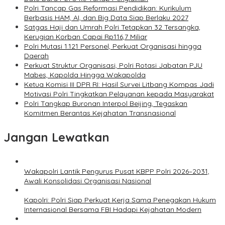
Polri Tancap Gas Reformasi Pendidikan: Kurikulum
Berbasis HAM, AI, dan Big Data Siap Berlaku 2027
Satgas Haji dan Umrah Polri Tetapkan 32 Tersangka,
Kerugian Korban Capai Rp116,7 Miliar
Polri Mutasi 1.121 Personel, Perkuat Organisasi hingga
Daerah
Perkuat Struktur Organisasi, Polri Rotasi Jabatan PJU
Mabes, Kapolda Hingga Wakapolda
Ketua Komisi III DPR RI: Hasil Survei Litbang Kompas Jadi
Motivasi Polri Tingkatkan Pelayanan kepada Masyarakat
Polri Tangkap Buronan Interpol Beijing, Tegaskan
Komitmen Berantas Kejahatan Transnasional
Jangan Lewatkan
Wakapolri Lantik Pengurus Pusat KBPP Polri 2026–2031,
Awali Konsolidasi Organisasi Nasional
Kapolri: Polri Siap Perkuat Kerja Sama Penegakan Hukum
Internasional Bersama FBI Hadapi Kejahatan Modern