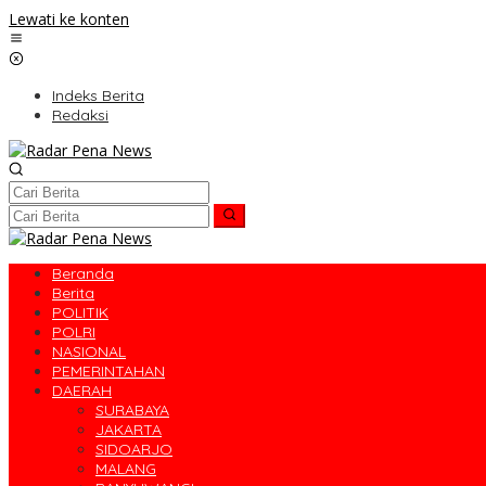
Lewati ke konten
Indeks Berita
Redaksi
Beranda
Berita
POLITIK
POLRI
NASIONAL
PEMERINTAHAN
DAERAH
SURABAYA
JAKARTA
SIDOARJO
MALANG