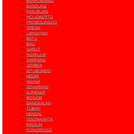
BANYUWANGI
BANDUNG
PASURUAN
MOJOKERTO
PROBOLINGGO
GRESIK
Lamongan
BATU
BALI
GARUT
NGANJUK
SAMPANG
JEMBER
SITUBONDO
KEDIRI
NGAWI
SEMARANG
SUMENEP
BOGOR
BANGKALAN
TUBAN
KENDAL
YOGYAKARTA
MADIUN
PONOROGO