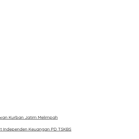
solidasi Organisasi Nasional
asional Bersama FBI Hadapi Kejahatan Modern
an PT PPA–PT BAS, Kerugian Negara Capai Rp38,8 Miliar
Digital Pelajar
lestina Ditangkap di Indonesia
Hewan Kurban Jatim Melimpah
dit Independen Keuangan PD TSKBS