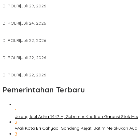
Wakapolri Lantik Pengurus Pusat KBPP Polri 2026–2031, Awali Kon
Di POLRI
|
Juli 29, 2026
Kapolri: Polri Siap Perkuat Kerja Sama Penegakan Hukum Intern
Di POLRI
|
Juli 24, 2026
Kortastipidkor Polri Tetapkan Tersangka Kasus Korupsi Pembiaya
Di POLRI
|
Juli 22, 2026
Polri Gelar Training of Trainers Program Paham AI, Perkuat Literasi 
Di POLRI
|
Juli 22, 2026
Masuk Daftar Red Notice, Buronan Terorisme Internasional Asal Pa
Di POLRI
|
Juli 22, 2026
Pemerintahan Terbaru
1
Jelang Idul Adha 1447 H, Gubernur Khofifah Garansi Stok 
2
Wali Kota Eri Cahyadi Gandeng Kejati Jatim Melakukan Au
3