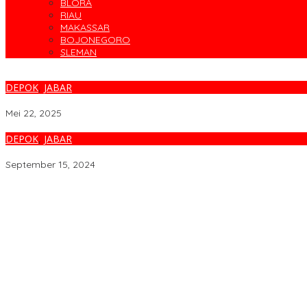
BLORA
RIAU
MAKASSAR
BOJONEGORO
SLEMAN
DEPOK
,
JABAR
Divhumas Polri Raih Gold Winner Kategori Keterbukaan Informasi
Mei 22, 2025
DEPOK
,
JABAR
Syukuran HUT Ke-65 Pelopor, Dari Kompi Ranger hingga Terbentuk
September 15, 2024
Target Sapu Bersih, FKS3M Tuntaskan Sisa Masalah KSM Surabay
Parodi Kreatif Warnai Kemeriahan HUT ke-76 RSPAL dr. Ramelan
Cegah Banjir, Warga Medokan Semampir Harapkan Pengerukan 
Bincang Sehat di HUT RSPAL dr. Ramelan ke-76
Fakta atau Fitnah Dua Polis Karyawan BPJS Kesehatan?