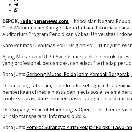
DEPOK,
radarpenanews.com
– Kepolisian Negara Republi
Gold Winner dalam Kategori Keterbukaan Informasi pada a
Auditorium Program Pendidikan Vokasi Universitas Indone
Karo Penmas Divhumas Polri, Brigjen Pol. Trunoyudo Wis
Ajang Makaravox UI PR Awards merupakan bentuk apresiasi 
yang profesional, berdampak, dan adaptif terhadap peru
Baca Juga:
Gerbong Mutasi Polda Jatim Kembali Bergerak,
Dalam ajang tahun ini, Trendreader sebagai mitra penilai
pemberitaan di media massa dan media sosial selama perio
konteks narasi, dan sentimen positif yang muncul di media
Dea Sopany, Head of Marketing & Operations Trendreade
prinsip transparansi informasi publik.
Baca Juga:
Pemkot Surabaya Kirim Pelajar Pelaku Tawura