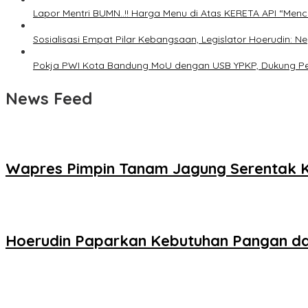
Lapor Mentri BUMN..!! Harga Menu di Atas KERETA API “Menc
Sosialisasi Empat Pilar Kebangsaan, Legislator Hoerudin
Pokja PWI Kota Bandung MoU dengan USB YPKP, Dukung Pe
News Feed
Wapres Pimpin Tanam Jagung Serentak K
Hoerudin Paparkan Kebutuhan Pangan dala