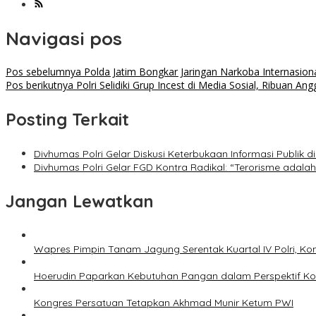
Navigasi pos
Pos sebelumnya
Polda Jatim Bongkar Jaringan Narkoba Internasion
Pos berikutnya
Polri Selidiki Grup Incest di Media Sosial, Ribuan 
Posting Terkait
Divhumas Polri Gelar Diskusi Keterbukaan Informasi Publik
Divhumas Polri Gelar FGD Kontra Radikal: “Terorisme adala
Jangan Lewatkan
Wapres Pimpin Tanam Jagung Serentak Kuartal IV Polri,
Hoerudin Paparkan Kebutuhan Pangan dalam Perspektif Kons
Kongres Persatuan Tetapkan Akhmad Munir Ketum PWI