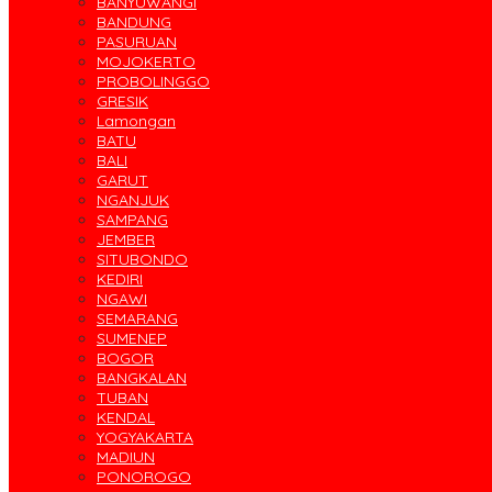
BANYUWANGI
BANDUNG
PASURUAN
MOJOKERTO
PROBOLINGGO
GRESIK
Lamongan
BATU
BALI
GARUT
NGANJUK
SAMPANG
JEMBER
SITUBONDO
KEDIRI
NGAWI
SEMARANG
SUMENEP
BOGOR
BANGKALAN
TUBAN
KENDAL
YOGYAKARTA
MADIUN
PONOROGO