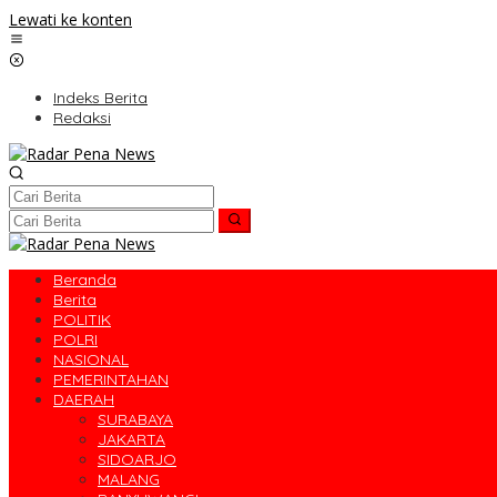
Lewati ke konten
Indeks Berita
Redaksi
Beranda
Berita
POLITIK
POLRI
NASIONAL
PEMERINTAHAN
DAERAH
SURABAYA
JAKARTA
SIDOARJO
MALANG