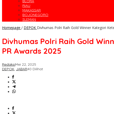
BLORA
RIAU
MAKASSAR
BOJONEGORO
SLEMAN
Homepage
/
DEPOK
Divhumas Polri Raih Gold Winner Kategori Ke
Divhumas Polri Raih Gold Win
PR Awards 2025
Redaksi
Mei 22, 2025
DEPOK
,
JABAR
40 Dilihat