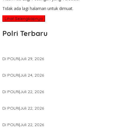
Tidak ada lagi halaman untuk dimuat.
Lihat Selengkapnya
Polri Terbaru
Wakapolri Lantik Pengurus Pusat KBPP Polri 2026–2031, Awali Kon
Di POLRI
|
Juli 29, 2026
Kapolri: Polri Siap Perkuat Kerja Sama Penegakan Hukum Intern
Di POLRI
|
Juli 24, 2026
Kortastipidkor Polri Tetapkan Tersangka Kasus Korupsi Pembiaya
Di POLRI
|
Juli 22, 2026
Polri Gelar Training of Trainers Program Paham AI, Perkuat Literasi 
Di POLRI
|
Juli 22, 2026
Masuk Daftar Red Notice, Buronan Terorisme Internasional Asal Pa
Di POLRI
|
Juli 22, 2026