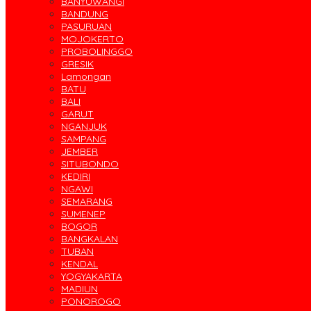
BANYUWANGI
BANDUNG
PASURUAN
MOJOKERTO
PROBOLINGGO
GRESIK
Lamongan
BATU
BALI
GARUT
NGANJUK
SAMPANG
JEMBER
SITUBONDO
KEDIRI
NGAWI
SEMARANG
SUMENEP
BOGOR
BANGKALAN
TUBAN
KENDAL
YOGYAKARTA
MADIUN
PONOROGO