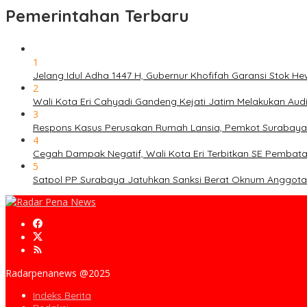
Pemerintahan Terbaru
1
Jelang Idul Adha 1447 H, Gubernur Khofifah Garansi Stok 
2
Wali Kota Eri Cahyadi Gandeng Kejati Jatim Melakukan Au
3
Respons Kasus Perusakan Rumah Lansia, Pemkot Surabaya
4
Cegah Dampak Negatif, Wali Kota Eri Terbitkan SE Pembat
5
Satpol PP Surabaya Jatuhkan Sanksi Berat Oknum Anggota T
Radarpenanews @2025
Indeks Berita