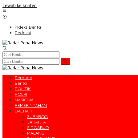
Lewati ke konten
Indeks Berita
Redaksi
Beranda
Berita
POLITIK
POLRI
NASIONAL
PEMERINTAHAN
DAERAH
SURABAYA
JAKARTA
SIDOARJO
MALANG