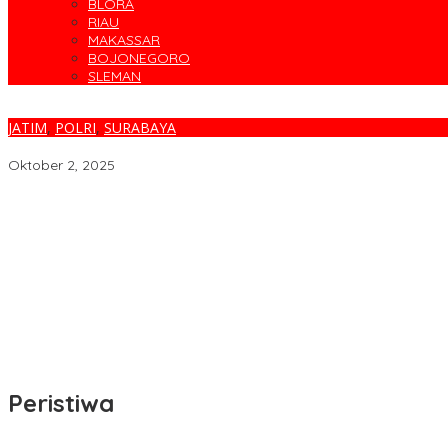
BLORA
RIAU
MAKASSAR
BOJONEGORO
SLEMAN
JATIM
,
POLRI
,
SURABAYA
Ditpolairud Polda Jatim Gelar Perpustakaan dan Klinik Terapung
Oktober 2, 2025
Parodi Kreatif Warnai Kemeriahan HUT ke-76 RSPAL dr. Ramelan
Cegah Banjir, Warga Medokan Semampir Harapkan Pengerukan 
Bincang Sehat di HUT RSPAL dr. Ramelan ke-76
Fakta atau Fitnah Dua Polis Karyawan BPJS Kesehatan?
Dirut Petrokimia Gresik: Prestasi Perusahaan Adalah Legacy dari
Peristiwa