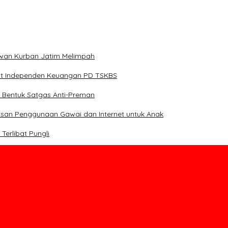
Hewan Kurban Jatim Melimpah
dit Independen Keuangan PD TSKBS
 Bentuk Satgas Anti-Preman
asan Penggunaan Gawai dan Internet untuk Anak
erlibat Pungli