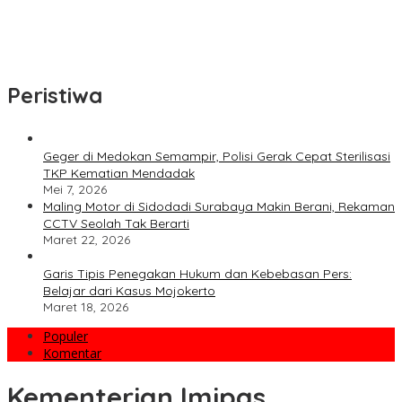
Bincang Sehat di HUT RSPAL dr. Ramelan ke-76
Fakta atau Fitnah Dua Polis Karyawan BPJS Kesehatan?
Peristiwa
Geger di Medokan Semampir, Polisi Gerak Cepat Sterilisasi
TKP Kematian Mendadak
Mei 7, 2026
Maling Motor di Sidodadi Surabaya Makin Berani, Rekaman
CCTV Seolah Tak Berarti
Maret 22, 2026
Garis Tipis Penegakan Hukum dan Kebebasan Pers:
Belajar dari Kasus Mojokerto
Maret 18, 2026
Populer
Komentar
Kementerian Imipas