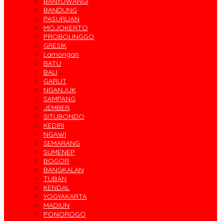
BANYUWANGI
BANDUNG
PASURUAN
MOJOKERTO
PROBOLINGGO
GRESIK
Lamongan
BATU
BALI
GARUT
NGANJUK
SAMPANG
JEMBER
SITUBONDO
KEDIRI
NGAWI
SEMARANG
SUMENEP
BOGOR
BANGKALAN
TUBAN
KENDAL
YOGYAKARTA
MADIUN
PONOROGO