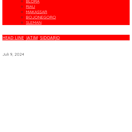
BLORA
RIAU
MAKASSAR
BOJONEGORO
SLEMAN
HEAD LINE
,
JATIM
,
SIDOARJO
Berhasil Tangani Kasus Kekerasan Perempuan dan Anak,
Polresta Sidoarjo Raih Penghargaan Kemensos RI
Juli 9, 2024
Target Sapu Bersih, FKS3M Tuntaskan Sisa Masalah KSM
Surabaya
Parodi Kreatif Warnai Kemeriahan HUT ke-76 RSPAL dr. Ramelan
Cegah Banjir, Warga Medokan Semampir Harapkan Pengerukan
Sungai
Bincang Sehat di HUT RSPAL dr. Ramelan ke-76
Fakta atau Fitnah Dua Polis Karyawan BPJS Kesehatan?