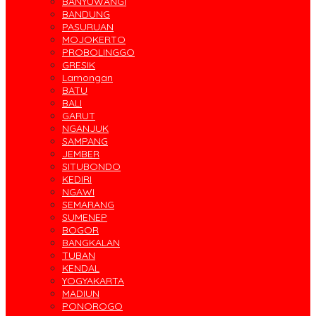
BANYUWANGI
BANDUNG
PASURUAN
MOJOKERTO
PROBOLINGGO
GRESIK
Lamongan
BATU
BALI
GARUT
NGANJUK
SAMPANG
JEMBER
SITUBONDO
KEDIRI
NGAWI
SEMARANG
SUMENEP
BOGOR
BANGKALAN
TUBAN
KENDAL
YOGYAKARTA
MADIUN
PONOROGO