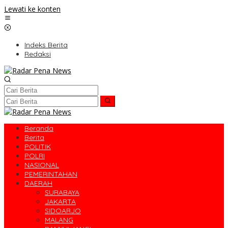
Lewati ke konten
Indeks Berita
Redaksi
Beranda
Berita
POLITIK
POLRI
NASIONAL
PEMERINTAHAN
DAERAH
SURABAYA
JAKARTA
SIDOARJO
MALANG