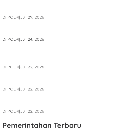
Wakapolri Lantik Pengurus Pusat KBPP Polri 2026–2031, Awali
Konsolidasi Organisasi Nasional
Di POLRI
|
Juli 29, 2026
Kapolri: Polri Siap Perkuat Kerja Sama Penegakan Hukum
Internasional Bersama FBI Hadapi Kejahatan Modern
Di POLRI
|
Juli 24, 2026
Kortastipidkor Polri Tetapkan Tersangka Kasus Korupsi
Pembiayaan PT PPA–PT BAS, Kerugian Negara Capai Rp38,8
Miliar
Di POLRI
|
Juli 22, 2026
Polri Gelar Training of Trainers Program Paham AI, Perkuat
Literasi Digital Pelajar
Di POLRI
|
Juli 22, 2026
Masuk Daftar Red Notice, Buronan Terorisme Internasional Asal
Palestina Ditangkap di Indonesia
Di POLRI
|
Juli 22, 2026
Pemerintahan Terbaru