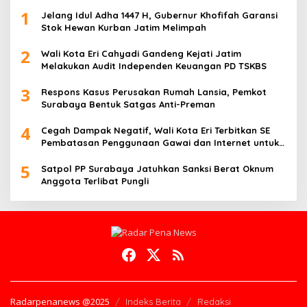
1
Jelang Idul Adha 1447 H, Gubernur Khofifah Garansi
Stok Hewan Kurban Jatim Melimpah
2
Wali Kota Eri Cahyadi Gandeng Kejati Jatim
Melakukan Audit Independen Keuangan PD TSKBS
3
Respons Kasus Perusakan Rumah Lansia, Pemkot
Surabaya Bentuk Satgas Anti-Preman
4
Cegah Dampak Negatif, Wali Kota Eri Terbitkan SE
Pembatasan Penggunaan Gawai dan Internet untuk
Anak
5
Satpol PP Surabaya Jatuhkan Sanksi Berat Oknum
Anggota Terlibat Pungli
Radarpenanews @2025
Indeks Berita
Redaksi