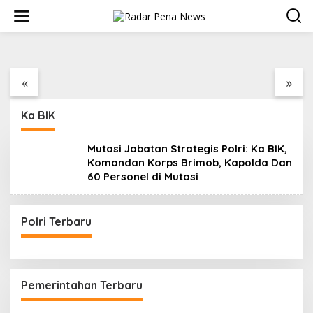
Komandan Korps Brimob, Kapolda Dan 60
L
Personel di Mutasi
e
September 27, 2025
w
a
Bincang Sehat di HUT
Fakta atau Fitnah Dua
t
RSPAL dr. Ramelan ke-
Polis Karyawan BPJS
i
76
Kesehatan?
«
»
k
e
k
Ka BIK
o
n
t
Mutasi Jabatan Strategis Polri: Ka BIK,
e
Komandan Korps Brimob, Kapolda Dan
n
60 Personel di Mutasi
Polri Terbaru
Pemerintahan Terbaru