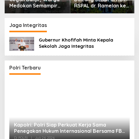
Medokan Semampir
RSPAL dr. Ramelan ke-
Harapkan Pengerukan
76
Sungai
Jaga Integritas
Gubernur Khofifah Minta Kepala
Sekolah Jaga Integritas
i
Kapolri: Polri Siap Perkuat Kerja Sama
Penegakan Hukum Internasional Bersama FBI
Hadapi Kejahatan Modern
Di POLRI
|
Juli 24, 2026
Polri Terbaru
K
K
K
Di