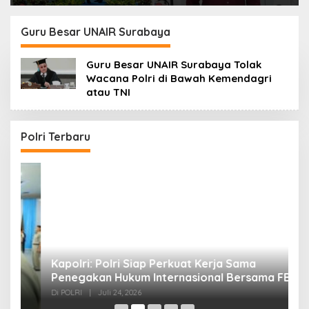
76
Kesehatan?
Guru Besar UNAIR Surabaya
Guru Besar UNAIR Surabaya Tolak
Wacana Polri di Bawah Kemendagri
atau TNI
Kapolri: Polri Siap Perkuat Kerja Sama
Penegakan Hukum Internasional Bersama FBI
Hadapi Kejahatan Modern
Di POLRI
|
Juli 24, 2026
Polri Terbaru
i
K
K
K
Di