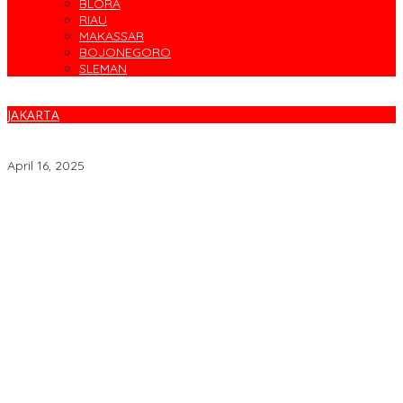
BLORA
RIAU
MAKASSAR
BOJONEGORO
SLEMAN
JAKARTA
Evaluasi Pengelolaan Mudik, Kakorlantas Amanatkan Tata Kelola
Transportasi Publik Diperbaiki
April 16, 2025
Parodi Kreatif Warnai Kemeriahan HUT ke-76 RSPAL dr. Ramelan
Cegah Banjir, Warga Medokan Semampir Harapkan Pengerukan
Sungai
Bincang Sehat di HUT RSPAL dr. Ramelan ke-76
Fakta atau Fitnah Dua Polis Karyawan BPJS Kesehatan?
Dirut Petrokimia Gresik: Prestasi Perusahaan Adalah Legacy dari
Pensiunan Himpen-PG