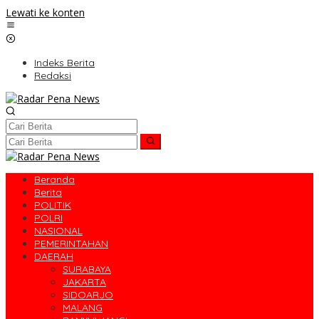
Lewati ke konten
Indeks Berita
Redaksi
Beranda
Berita
POLITIK
POLRI
NASIONAL
PEMERINTAHAN
DAERAH
SURABAYA
JAKARTA
SIDOARJO
MALANG