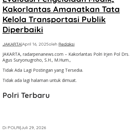
Kakorlantas Amanatkan Tata
Kelola Transportasi Publik
Diperbaiki
JAKARTA
|
April 16, 2025
oleh
Redaksi
JAKARTA, radarpenanews.com – Kakorlantas Polri Irjen Pol Drs.
Agus Suryonugroho, S.H., M.Hum.,
Tidak Ada Lagi Postingan yang Tersedia.
Tidak ada lagi halaman untuk dimuat.
Polri Terbaru
Wakapolri Lantik Pengurus Pusat KBPP Polri 2026–2031, Awali
Konsolidasi Organisasi Nasional
Di POLRI
|
Juli 29, 2026