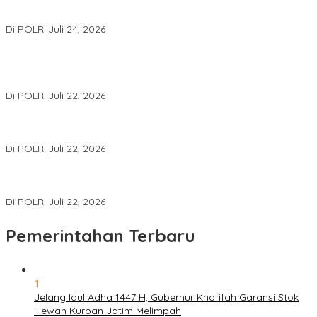
Kapolri: Polri Siap Perkuat Kerja Sama Penegakan Hukum
Internasional Bersama FBI Hadapi Kejahatan Modern
Di POLRI
|
Juli 24, 2026
Kortastipidkor Polri Tetapkan Tersangka Kasus Korupsi
Pembiayaan PT PPA–PT BAS, Kerugian Negara Capai Rp38,8
Miliar
Di POLRI
|
Juli 22, 2026
Polri Gelar Training of Trainers Program Paham AI, Perkuat
Literasi Digital Pelajar
Di POLRI
|
Juli 22, 2026
Masuk Daftar Red Notice, Buronan Terorisme Internasional Asal
Palestina Ditangkap di Indonesia
Di POLRI
|
Juli 22, 2026
Pemerintahan Terbaru
1
Jelang Idul Adha 1447 H, Gubernur Khofifah Garansi Stok
Hewan Kurban Jatim Melimpah