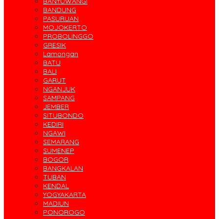
BANYUWANGI
BANDUNG
PASURUAN
MOJOKERTO
PROBOLINGGO
GRESIK
Lamongan
BATU
BALI
GARUT
NGANJUK
SAMPANG
JEMBER
SITUBONDO
KEDIRI
NGAWI
SEMARANG
SUMENEP
BOGOR
BANGKALAN
TUBAN
KENDAL
YOGYAKARTA
MADIUN
PONOROGO