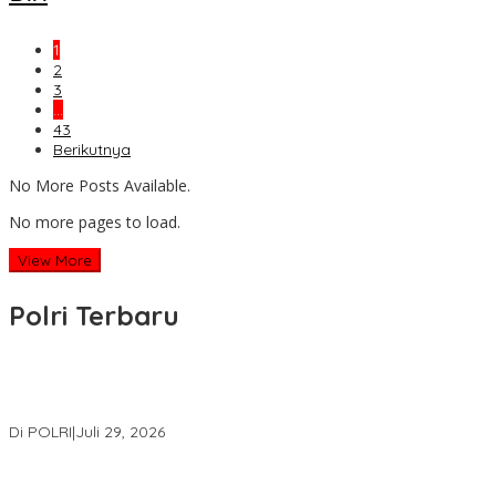
1
2
3
…
43
Berikutnya
No More Posts Available.
No more pages to load.
View More
Polri Terbaru
Wakapolri Lantik Pengurus Pusat KBPP Polri 2026–2031, Awali
Konsolidasi Organisasi Nasional
Di POLRI
|
Juli 29, 2026
Kapolri: Polri Siap Perkuat Kerja Sama Penegakan Hukum
Internasional Bersama FBI Hadapi Kejahatan Modern