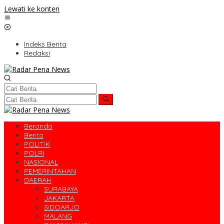
Lewati ke konten
Indeks Berita
Redaksi
Beranda
Berita
POLITIK
POLRI
NASIONAL
PEMERINTAHAN
DAERAH
SURABAYA
JAKARTA
SIDOARJO
MALANG