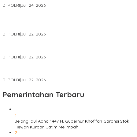
Di POLRI
|
Juli 24, 2026
Kortastipidkor Polri Tetapkan Tersangka Kasus Korupsi
Pembiayaan PT PPA–PT BAS, Kerugian Negara Capai Rp38,8
Miliar
Di POLRI
|
Juli 22, 2026
Polri Gelar Training of Trainers Program Paham AI, Perkuat
Literasi Digital Pelajar
Di POLRI
|
Juli 22, 2026
Masuk Daftar Red Notice, Buronan Terorisme Internasional Asal
Palestina Ditangkap di Indonesia
Di POLRI
|
Juli 22, 2026
Pemerintahan Terbaru
1
Jelang Idul Adha 1447 H, Gubernur Khofifah Garansi Stok
Hewan Kurban Jatim Melimpah
2