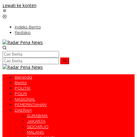
Lewati ke konten
Indeks Berita
Redaksi
Beranda
Berita
POLITIK
POLRI
NASIONAL
PEMERINTAHAN
DAERAH
SURABAYA
JAKARTA
SIDOARJO
MALANG