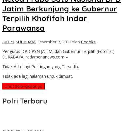
Jatim Berkunjung ke Gubernur
Terpilih Khofifah Indar
Parawansa
JATIM
,
SURABAYA
|
Desember 9, 2024
oleh
Redaksi
Pengurus DPD PSN JATIM, dan Gubernur Terpilih (Foto: ist)
SURABAYA, radarpenanews.com –
Tidak Ada Lagi Postingan yang Tersedia.
Tidak ada lagi halaman untuk dimuat.
Lihat Selengkapnya
Polri Terbaru
Wakapolri Lantik Pengurus Pusat KBPP Polri 2026–2031, Awali
Konsolidasi Organisasi Nasional