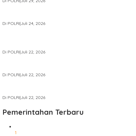
Di POLRI
|
Juli 29, 2026
Kapolri: Polri Siap Perkuat Kerja Sama Penegakan Hukum
Internasional Bersama FBI Hadapi Kejahatan Modern
Di POLRI
|
Juli 24, 2026
Kortastipidkor Polri Tetapkan Tersangka Kasus Korupsi
Pembiayaan PT PPA–PT BAS, Kerugian Negara Capai Rp38,8
Miliar
Di POLRI
|
Juli 22, 2026
Polri Gelar Training of Trainers Program Paham AI, Perkuat
Literasi Digital Pelajar
Di POLRI
|
Juli 22, 2026
Masuk Daftar Red Notice, Buronan Terorisme Internasional Asal
Palestina Ditangkap di Indonesia
Di POLRI
|
Juli 22, 2026
Pemerintahan Terbaru
1