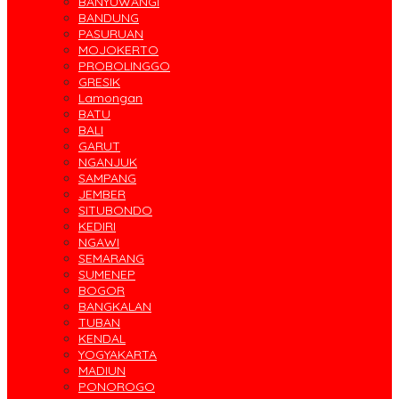
BANYUWANGI
BANDUNG
PASURUAN
MOJOKERTO
PROBOLINGGO
GRESIK
Lamongan
BATU
BALI
GARUT
NGANJUK
SAMPANG
JEMBER
SITUBONDO
KEDIRI
NGAWI
SEMARANG
SUMENEP
BOGOR
BANGKALAN
TUBAN
KENDAL
YOGYAKARTA
MADIUN
PONOROGO