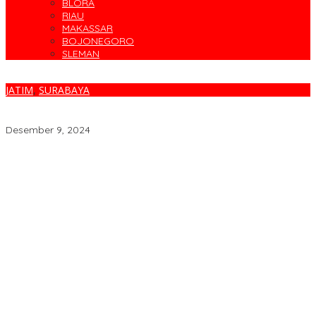
BLORA
RIAU
MAKASSAR
BOJONEGORO
SLEMAN
JATIM
,
SURABAYA
Ketua Prabu Satu Nasional DPD Jatim Berkunjung ke Gubernur
Terpilih Khofifah Indar Parawansa
Desember 9, 2024
Target Sapu Bersih, FKS3M Tuntaskan Sisa Masalah KSM
Surabaya
Parodi Kreatif Warnai Kemeriahan HUT ke-76 RSPAL dr. Ramelan
Cegah Banjir, Warga Medokan Semampir Harapkan Pengerukan
Sungai
Bincang Sehat di HUT RSPAL dr. Ramelan ke-76
Fakta atau Fitnah Dua Polis Karyawan BPJS Kesehatan?