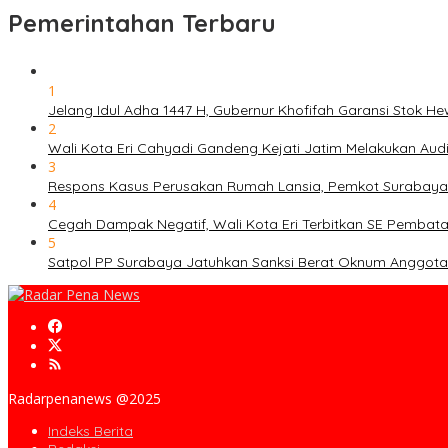
Pemerintahan Terbaru
1
Jelang Idul Adha 1447 H, Gubernur Khofifah Garansi Stok 
2
Wali Kota Eri Cahyadi Gandeng Kejati Jatim Melakukan Au
3
Respons Kasus Perusakan Rumah Lansia, Pemkot Surabaya
4
Cegah Dampak Negatif, Wali Kota Eri Terbitkan SE Pembat
5
Satpol PP Surabaya Jatuhkan Sanksi Berat Oknum Anggota T
Radarpenanews @2025
Indeks Berita