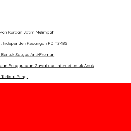
Hewan Kurban Jatim Melimpah
dit Independen Keuangan PD TSKBS
 Bentuk Satgas Anti-Preman
asan Penggunaan Gawai dan Internet untuk Anak
erlibat Pungli