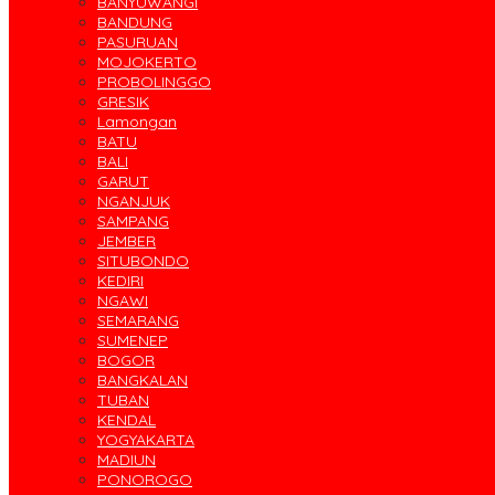
BANYUWANGI
BANDUNG
PASURUAN
MOJOKERTO
PROBOLINGGO
GRESIK
Lamongan
BATU
BALI
GARUT
NGANJUK
SAMPANG
JEMBER
SITUBONDO
KEDIRI
NGAWI
SEMARANG
SUMENEP
BOGOR
BANGKALAN
TUBAN
KENDAL
YOGYAKARTA
MADIUN
PONOROGO