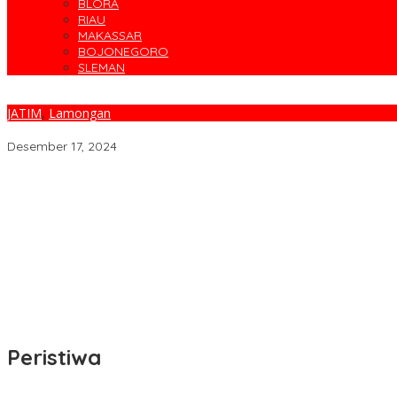
BLORA
RIAU
MAKASSAR
BOJONEGORO
SLEMAN
JATIM
,
Lamongan
Target UHC 2025, Bupati Lamongan Resmi Anggarkan 32M Biay
Desember 17, 2024
Parodi Kreatif Warnai Kemeriahan HUT ke-76 RSPAL dr. Ramelan
Cegah Banjir, Warga Medokan Semampir Harapkan Pengerukan 
Bincang Sehat di HUT RSPAL dr. Ramelan ke-76
Fakta atau Fitnah Dua Polis Karyawan BPJS Kesehatan?
Dirut Petrokimia Gresik: Prestasi Perusahaan Adalah Legacy dari
Peristiwa