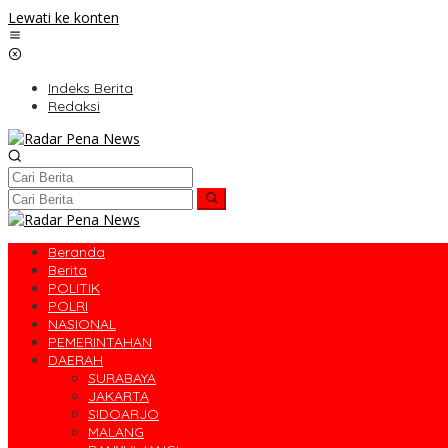
Lewati ke konten
Indeks Berita
Redaksi
Beranda
Berita
POLITIK
POLRI
NASIONAL
PEMERINTAHAN
DAERAH
SURABAYA
JAKARTA
SIDOARJO
MALANG