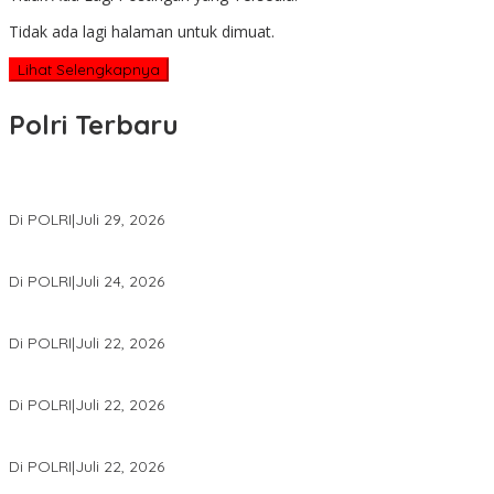
Tidak ada lagi halaman untuk dimuat.
Lihat Selengkapnya
Polri Terbaru
Wakapolri Lantik Pengurus Pusat KBPP Polri 2026–2031, Awali Kon
Di POLRI
|
Juli 29, 2026
Kapolri: Polri Siap Perkuat Kerja Sama Penegakan Hukum Intern
Di POLRI
|
Juli 24, 2026
Kortastipidkor Polri Tetapkan Tersangka Kasus Korupsi Pembiaya
Di POLRI
|
Juli 22, 2026
Polri Gelar Training of Trainers Program Paham AI, Perkuat Literasi 
Di POLRI
|
Juli 22, 2026
Masuk Daftar Red Notice, Buronan Terorisme Internasional Asal Pa
Di POLRI
|
Juli 22, 2026