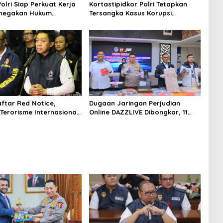
Polri Siap Perkuat Kerja
Kortastipidkor Polri Tetapkan
negakan Hukum
Tersangka Kasus Korupsi
ional Bersama FBI
Pembiayaan PT PPA–PT BAS,
Kejahatan Modern
Kerugian Negara Capai Rp38,8
Miliar
ftar Red Notice,
Dugaan Jaringan Perjudian
Terorisme Internasional
Online DAZZLIVE Dibongkar, 11
stina Ditangkap di
Orang Ditetapkan Jadi
a
Tersangka