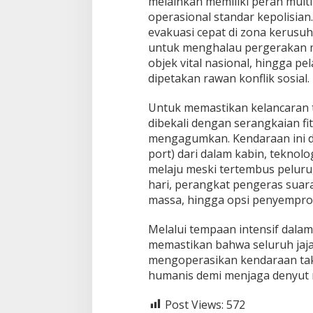
melainkan memiliki peran multi
operasional standar kepolisian
evakuasi cepat di zona kerus
untuk menghalau pergerakan m
objek vital nasional, hingga pe
dipetakan rawan konflik sosial.
Untuk memastikan kelancaran t
dibekali dengan serangkaian 
mengagumkan. Kendaraan ini d
port) dari dalam kabin, teknolog
melaju meski tertembus peluru
hari, perangkat pengeras suar
massa, hingga opsi penyemprot
Melalui tempaan intensif dalam
memastikan bahwa seluruh jaja
mengoperasikan kendaraan takti
humanis demi menjaga denyut n
Post Views:
572