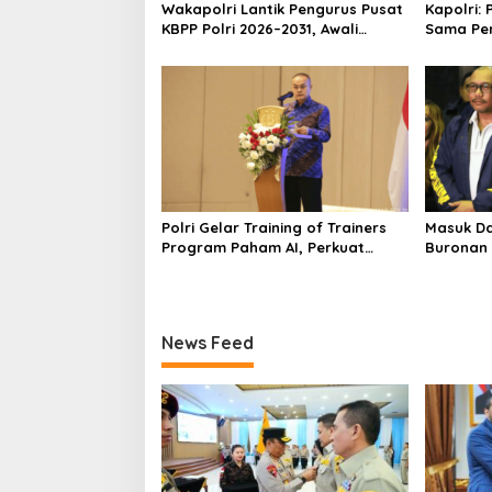
s
Wakapolri Lantik Pengurus Pusat
Kapolri: 
KBPP Polri 2026–2031, Awali
Sama Pe
Konsolidasi Organisasi Nasional
Internas
Hadapi 
Polri Gelar Training of Trainers
Masuk Da
Program Paham AI, Perkuat
Buronan 
Literasi Digital Pelajar
Asal Pale
Indonesi
News Feed