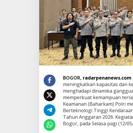
n
t
r
o
l
'
,
K
o
r
s
a
b
h
a
BOGOR,
radarpenanews.com
r
meningkatkan kapasitas dan ke
a
menghadapi dinamika ganggua
B
memperkuat kemampuan terseb
a
h
Keamanan (Baharkam) Polri me
a
Berteknologi Tinggi Kendaraan 
r
Tahun Anggaran 2026. Kegiatan 
k
Bogor, pada Selasa pagi (12/05
a
m