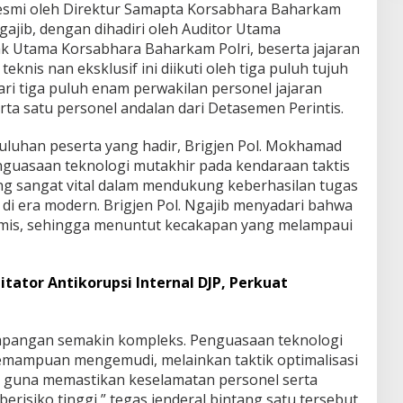
resmi oleh Direktur Samapta Korsabhara Baharkam
gajib, dengan dihadiri oleh Auditor Utama
ak Utama Korsabhara Baharkam Polri, beserta jajaran
eknis nan eksklusif ini diikuti oleh tiga puluh tujuh
 dari tiga puluh enam perwakilan personel jajaran
erta satu personel andalan dari Detasemen Perintis.
luhan peserta yang hadir, Brigjen Pol. Mokhamad
uasaan teknologi mutakhir pada kendaraan taktis
ang sangat vital dalam mendukung keberhasilan tugas
i era modern. Brigjen Pol. Ngajib menyadari bahwa
amis, sehingga menuntut kecakapan yang melampaui
itator Antikorupsi Internal DJP, Perkuat
lapangan semakin kompleks. Penguasaan teknologi
kemampuan mengemudi, melainkan taktik optimalisasi
si guna memastikan keselamatan personel serta
erisiko tinggi,” tegas jenderal bintang satu tersebut,