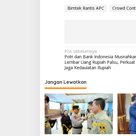
Bimtek Rantis APC
Crowd Cont
N
Pos sebelumnya
Polri dan Bank Indonesia Musnahka
a
Lembar Uang Rupiah Palsu, Perkuat 
v
Jaga Kedaulatan Rupiah
i
Jangan Lewatkan
g
a
s
i
p
o