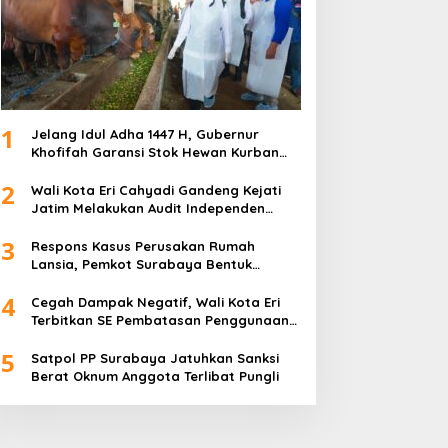
1
Jelang Idul Adha 1447 H, Gubernur
Khofifah Garansi Stok Hewan Kurban
Jatim Melimpah
2
Wali Kota Eri Cahyadi Gandeng Kejati
Jatim Melakukan Audit Independen
Keuangan PD TSKBS
3
Respons Kasus Perusakan Rumah
Lansia, Pemkot Surabaya Bentuk
Satgas Anti-Preman
4
Cegah Dampak Negatif, Wali Kota Eri
Terbitkan SE Pembatasan Penggunaan
Gawai dan Internet untuk Anak
5
Satpol PP Surabaya Jatuhkan Sanksi
Berat Oknum Anggota Terlibat Pungli