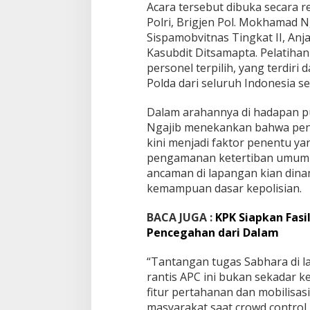
P
Acara tersebut dibuka secara 
o
Polri, Brigjen Pol. Mokhamad N
l
Sispamobvitnas Tingkat II, Anj
r
Kasubdit Ditsamapta. Pelatihan t
i
G
personel terpilih, yang terdiri
e
Polda dari seluruh Indonesia s
l
a
Dalam arahannya di hadapan pu
r
Ngajib menekankan bahwa peng
B
i
kini menjadi faktor penentu y
m
pengamanan ketertiban umum d
t
ancaman di lapangan kian din
e
kemampuan dasar kepolisian.
k
R
a
BACA JUGA :
KPK Siapkan Fasil
n
Pencegahan dari Dalam
t
i
“Tantangan tugas Sabhara di 
s
rantis APC ini bukan sekadar 
A
P
fitur pertahanan dan mobilisa
C
masyarakat saat crowd control b