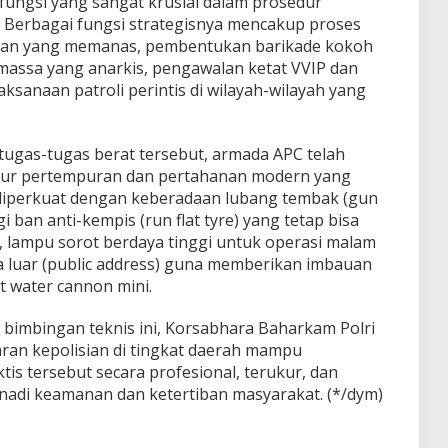
fungsi yang sangat krusial dalam prosedur
. Berbagai fungsi strategisnya mencakup proses
uhan yang memanas, pembentukan barikade kokoh
assa yang anarkis, pengawalan ketat VVIP dan
laksanaan patroli perintis di wilayah-wilayah yang
ugas-tugas berat tersebut, armada APC telah
fitur pertempuran dan pertahanan modern yang
iperkuat dengan keberadaan lubang tembak (gun
i ban anti-kempis (run flat tyre) yang tetap bisa
, lampu sorot berdaya tinggi untuk operasi malam
a luar (public address) guna memberikan imbauan
 water cannon mini.
 bimbingan teknis ini, Korsabhara Baharkam Polri
ran kepolisian di tingkat daerah mampu
s tersebut secara profesional, terukur, dan
adi keamanan dan ketertiban masyarakat. (*/dym)