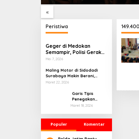
 HUT ke-76
Medokan Semampir
RSPAL 
amelan
Harapkan Pengerukan
«
Sungai
Peristiwa
149.40
Geger di Medokan
Semampir, Polisi Gerak
Cepat Sterilisasi TKP
Mei 7, 2026
Kematian Mendadak
Maling Motor di Sidodadi
Surabaya Makin Berani,
Rekaman CCTV Seolah Tak
Maret 22, 2026
Berarti
Garis Tipis
Penegakan
Hukum dan
Maret 18, 2026
Kebebasan Pers:
Belajar dari
Kasus Mojokerto
Populer
Komentar
Polda Jatim Bantu