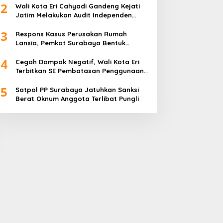
restasi Perusahaan
Kemeriahan HUT ke-76
2
Wali Kota Eri Cahyadi Gandeng Kejati
dalah Legacy dari
RSPAL dr. Ramelan
Jatim Melakukan Audit Independen
ensiunan Himpen-PG
Keuangan PD TSKBS
3
Respons Kasus Perusakan Rumah
Lansia, Pemkot Surabaya Bentuk
Satgas Anti-Preman
4
Cegah Dampak Negatif, Wali Kota Eri
Terbitkan SE Pembatasan Penggunaan
Gawai dan Internet untuk Anak
5
Satpol PP Surabaya Jatuhkan Sanksi
Berat Oknum Anggota Terlibat Pungli