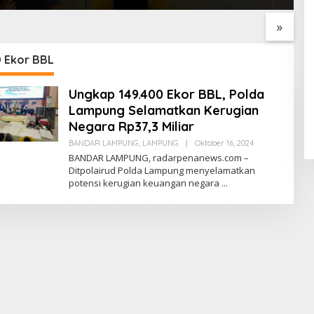
dr. Ramelan ke-76
Karyawan BPJS
P
Kesehatan?
A
»
P
0 Ekor BBL
Ungkap 149.400 Ekor BBL, Polda
Lampung Selamatkan Kerugian
Negara Rp37,3 Miliar
BANDAR LAMPUNG
,
LAMPUNG
|
Oktober 16, 2024
O
L
BANDAR LAMPUNG, radarpenanews.com –
E
Ditpolairud Polda Lampung menyelamatkan
H
potensi kerugian keuangan negara
R
E
D
A
K
S
I