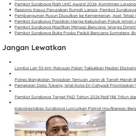
Pemkot Surabaya Raih UHC Award 2026, Komitmen Layanan 
Respons Kasus Perusakan Rumah Lansia, Pemkot Surabaya
Pembangunan Rusun Diusulkan ke Kementerian, Aset Tetap 
Pemkot Surabaya Pastikan Harga Kebutuhan Pokok Aman d
Pemkot Surabaya Masifkan Mitigasi Bencana: Warga Dimin
Pemkot Surabaya Buka Posko Peduli Bencana Sumatera, Ban
Jangan Lewatkan
Lomba Lari 55 Km: Ratusan Pelari Taklukkan Medan Ekstre
Polres Bangkalan Tegaskan Temuan Janin di Tanah Merah 
Pemetaan Data Tukang, Wali Kota Eri Cahyadi Prioritaskan 
Pemkot Surabaya Target PAD Tahun 2026 Rp8,198 Triliun da
Kapolrestabes Surabaya Luncurkan Patroli Houfbereau Ber