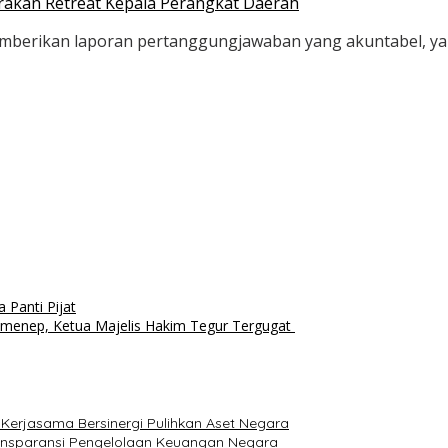
rakan Retreat Kepala Perangkat Daerah
memberikan laporan pertanggungjawaban yang akuntabel, y
Panti Pijat
Sumenep, Ketua Majelis Hakim Tegur Tergugat
 Kerjasama Bersinergi Pulihkan Aset Negara
ransparansi Pengelolaan Keuangan Negara