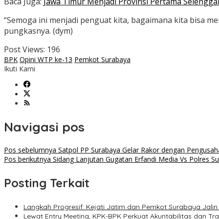
Baca Juga:
Jawa Timur Menjadi Provinsi Pertama Selengga
“Semoga ini menjadi penguat kita, bagaimana kita bisa 
pungkasnya. (dym)
Post Views:
196
BPK
Opini WTP ke-13
Pemkot Surabaya
Ikuti Kami
Navigasi pos
Pos sebelumnya
Satpol PP Surabaya Gelar Rakor dengan Pengusaha 
Pos berikutnya
Sidang Lanjutan Gugatan Erfandi Media Vs Polres 
Posting Terkait
Langkah Progresif: Kejati Jatim dan Pemkot Surabaya Jalin
Lewat Entry Meeting, KPK-BPK Perkuat Akuntabilitas dan T