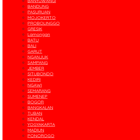
BANYUWANGI
BANDUNG
PASURUAN
MOJOKERTO
PROBOLINGGO
GRESIK
Lamongan
BATU
BALI
GARUT
NGANJUK
SAMPANG
JEMBER
SITUBONDO
KEDIRI
NGAWI
SEMARANG
SUMENEP
BOGOR
BANGKALAN
TUBAN
KENDAL
YOGYAKARTA
MADIUN
PONOROGO