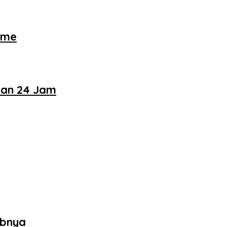
ame
nan 24 Jam
abnya