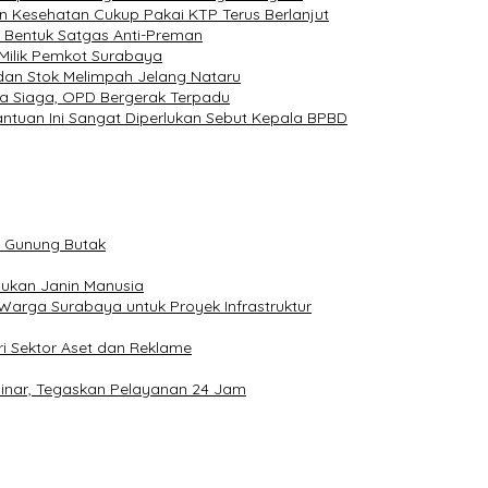
Kesehatan Cukup Pakai KTP Terus Berlanjut
 Bentuk Satgas Anti-Preman
Milik Pemkot Surabaya
an Stok Melimpah Jelang Nataru
ta Siaga, OPD Bergerak Terpadu
tuan Ini Sangat Diperlukan Sebut Kepala BPBD
m Gunung Butak
Bukan Janin Manusia
Warga Surabaya untuk Proyek Infrastruktur
ri Sektor Aset dan Reklame
sinar, Tegaskan Pelayanan 24 Jam