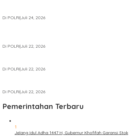
Kapolri: Polri Siap Perkuat Kerja Sama Penegakan Hukum
Internasional Bersama FBI Hadapi Kejahatan Modern
Di POLRI
|
Juli 24, 2026
Kortastipidkor Polri Tetapkan Tersangka Kasus Korupsi
Pembiayaan PT PPA–PT BAS, Kerugian Negara Capai Rp38,8
Miliar
Di POLRI
|
Juli 22, 2026
Polri Gelar Training of Trainers Program Paham AI, Perkuat
Literasi Digital Pelajar
Di POLRI
|
Juli 22, 2026
Masuk Daftar Red Notice, Buronan Terorisme Internasional Asal
Palestina Ditangkap di Indonesia
Di POLRI
|
Juli 22, 2026
Pemerintahan Terbaru
1
Jelang Idul Adha 1447 H, Gubernur Khofifah Garansi Stok