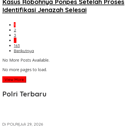
Kasus Robohnya Ponpes Setelah Proses
Identifikasi Jenazah Selesai
1
2
3
…
163
Berikutnya
No More Posts Available.
No more pages to load.
View More
Polri Terbaru
Wakapolri Lantik Pengurus Pusat KBPP Polri 2026–2031, Awali
Konsolidasi Organisasi Nasional
Di POLRI
|
Juli 29, 2026