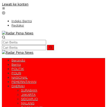
Lewati ke konten
Indeks Berita
Redaksi
Beranda
Berita
POLITIK
POLRI
NASIONAL
PEMERINTAHAN
DAERAH
SURABAYA
JAKARTA
SIDOARJO
MALANG