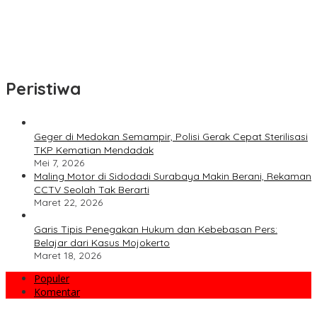
Dirut Petrokimia Gresik: Prestasi Perusahaan Adalah Legacy dari
Pensiunan Himpen-PG
Pimpin Kembali Himpen-PG, Agung Wahjunto Targetkan
Kerukunan dan Segera Susun Pengurus
Peristiwa
Geger di Medokan Semampir, Polisi Gerak Cepat Sterilisasi
TKP Kematian Mendadak
Mei 7, 2026
Maling Motor di Sidodadi Surabaya Makin Berani, Rekaman
CCTV Seolah Tak Berarti
Maret 22, 2026
Garis Tipis Penegakan Hukum dan Kebebasan Pers:
Belajar dari Kasus Mojokerto
Maret 18, 2026
Populer
Komentar