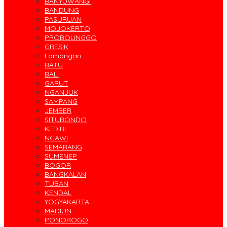
BANYUWANGI
BANDUNG
PASURUAN
MOJOKERTO
PROBOLINGGO
GRESIK
Lamongan
BATU
BALI
GARUT
NGANJUK
SAMPANG
JEMBER
SITUBONDO
KEDIRI
NGAWI
SEMARANG
SUMENEP
BOGOR
BANGKALAN
TUBAN
KENDAL
YOGYAKARTA
MADIUN
PONOROGO