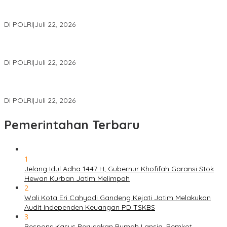
Pembiayaan PT PPA–PT BAS, Kerugian Negara Capai Rp38,8
Miliar
Di POLRI
|
Juli 22, 2026
Polri Gelar Training of Trainers Program Paham AI, Perkuat
Literasi Digital Pelajar
Di POLRI
|
Juli 22, 2026
Masuk Daftar Red Notice, Buronan Terorisme Internasional Asal
Palestina Ditangkap di Indonesia
Di POLRI
|
Juli 22, 2026
Pemerintahan Terbaru
1
Jelang Idul Adha 1447 H, Gubernur Khofifah Garansi Stok
Hewan Kurban Jatim Melimpah
2
Wali Kota Eri Cahyadi Gandeng Kejati Jatim Melakukan
Audit Independen Keuangan PD TSKBS
3
Respons Kasus Perusakan Rumah Lansia, Pemkot