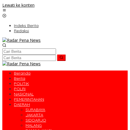
Lewati ke konten
Indeks Berita
Redaksi
Beranda
Berita
POLITIK
POLRI
NASIONAL
PEMERINTAHAN
DAERAH
SURABAYA
JAKARTA
SIDOARJO
MALANG