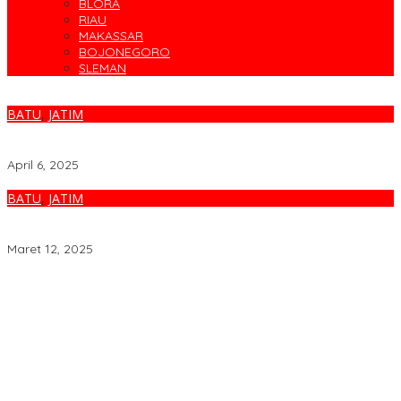
BLORA
RIAU
MAKASSAR
BOJONEGORO
SLEMAN
BATU
,
JATIM
Kapolda Jatim Tinjau Kota Batu Pastikan Keamanan Jalur
Wisata Saat Puncak Libur Lebaran
April 6, 2025
BATU
,
JATIM
Karo SDM Polda Jatim Cek Pekarangan Pangan Lestari di Kota
Batu
Maret 12, 2025
Cegah Banjir, Warga Medokan Semampir Harapkan Pengerukan
Sungai
Bincang Sehat di HUT RSPAL dr. Ramelan ke-76
Fakta atau Fitnah Dua Polis Karyawan BPJS Kesehatan?