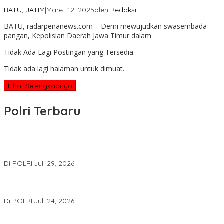
BATU
,
JATIM
|
Maret 12, 2025
oleh
Redaksi
BATU, radarpenanews.com – Demi mewujudkan swasembada
pangan, Kepolisian Daerah Jawa Timur dalam
Tidak Ada Lagi Postingan yang Tersedia.
Tidak ada lagi halaman untuk dimuat.
Lihat Selengkapnya
Polri Terbaru
Wakapolri Lantik Pengurus Pusat KBPP Polri 2026–2031, Awali
Konsolidasi Organisasi Nasional
Di POLRI
|
Juli 29, 2026
Kapolri: Polri Siap Perkuat Kerja Sama Penegakan Hukum
Internasional Bersama FBI Hadapi Kejahatan Modern
Di POLRI
|
Juli 24, 2026
Kortastipidkor Polri Tetapkan Tersangka Kasus Korupsi