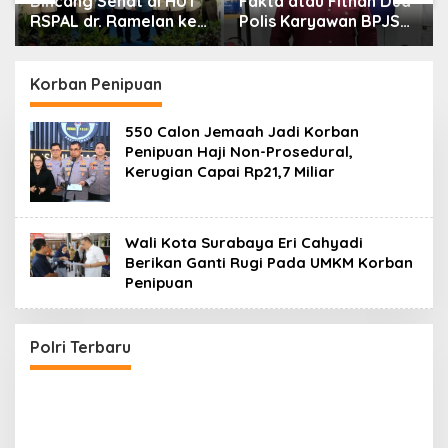
Bincang Sehat di HUT
Fakta atau Fitnah Dua
RSPAL dr. Ramelan ke-
Polis Karyawan BPJS
76
Kesehatan?
Korban Penipuan
550 Calon Jemaah Jadi Korban
Penipuan Haji Non-Prosedural,
Kerugian Capai Rp21,7 Miliar
Wali Kota Surabaya Eri Cahyadi
Berikan Ganti Rugi Pada UMKM Korban
Penipuan
Kapolri: Polri Siap Perkuat Kerja Sama
Penegakan Hukum Internasional Bersama FBI
Hadapi Kejahatan Modern
Di POLRI
|
Juli 24, 2026
Polri Terbaru