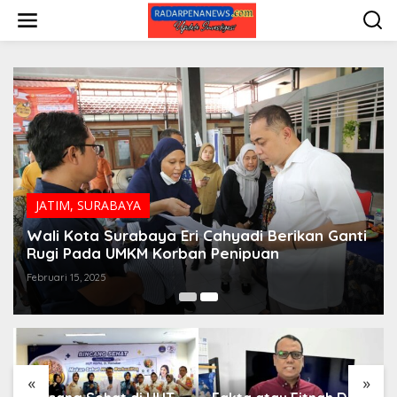
L
e
w
a
t
i
k
e
k
o
n
t
e
JATIM
,
SURABAYA
n
Wali Kota Surabaya Eri Cahyadi Berikan Ganti
Rugi Pada UMKM Korban Penipuan
Februari 15, 2025
«
»