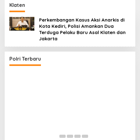
Klaten
Perkembangan Kasus Aksi Anarkis di
Kota Kediri, Polisi Amankan Dua
Terduga Pelaku Baru Asal Klaten dan
Jakarta
Wakapolri Lantik Pengurus Pusat KBPP Polri
2026–2031, Awali Konsolidasi Organisasi
Nasional
Di POLRI
|
Juli 29, 2026
Polri Terbaru
K
P
H
Di