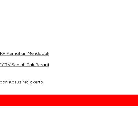
 Pensiunan Himpen-PG
n dan Segera Susun Pengurus
i TKP Kematian Mendadak
CCTV Seolah Tak Berarti
dari Kasus Mojokerto