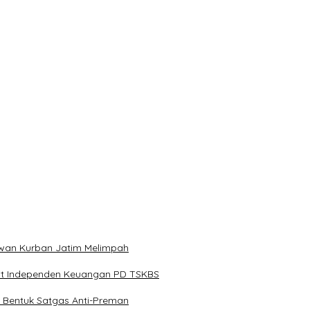
asional Bersama FBI Hadapi Kejahatan Modern
an PT PPA–PT BAS, Kerugian Negara Capai Rp38,8 Miliar
Digital Pelajar
lestina Ditangkap di Indonesia
Hewan Kurban Jatim Melimpah
dit Independen Keuangan PD TSKBS
 Bentuk Satgas Anti-Preman