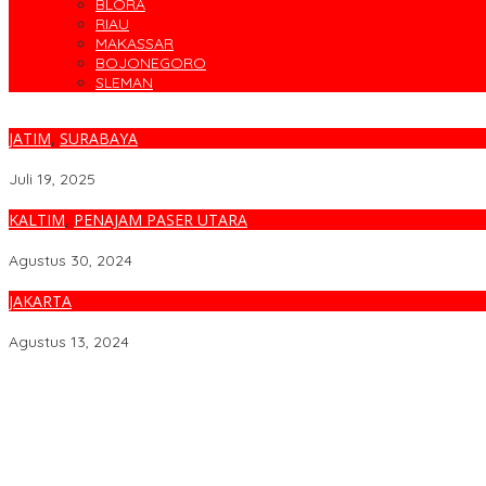
BLORA
RIAU
MAKASSAR
BOJONEGORO
SLEMAN
JATIM
,
SURABAYA
Bareskrim Polri Bongkar Tambang Batu Bara Ilegal di IKN, 351 Ko
Juli 19, 2025
KALTIM
,
PENAJAM PASER UTARA
Menteri AHY Berkeliling IKN Bersama Presiden, Wapres RI, dan M
Agustus 30, 2024
JAKARTA
Persiapan Polri Amankan Upacara HUT ke-79 RI di IKN
Agustus 13, 2024
Cegah Banjir, Warga Medokan Semampir Harapkan Pengerukan 
Bincang Sehat di HUT RSPAL dr. Ramelan ke-76
Fakta atau Fitnah Dua Polis Karyawan BPJS Kesehatan?