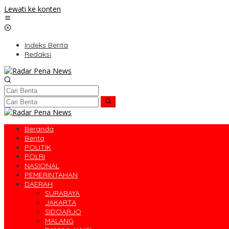
Lewati ke konten
Indeks Berita
Redaksi
Beranda
Berita
POLITIK
POLRI
NASIONAL
PEMERINTAHAN
DAERAH
SURABAYA
JAKARTA
SIDOARJO
MALANG