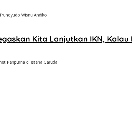
l Trunoyudo Wisnu Andiko
egaskan Kita Lanjutkan IKN, Kalau
 Paripurna di Istana Garuda,
solidasi Organisasi Nasional