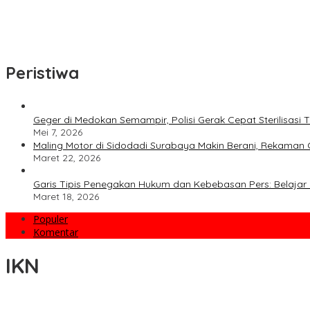
Dirut Petrokimia Gresik: Prestasi Perusahaan Adalah Legacy dari
Pimpin Kembali Himpen-PG, Agung Wahjunto Targetkan Kerukuna
Peristiwa
Geger di Medokan Semampir, Polisi Gerak Cepat Sterilisas
Mei 7, 2026
Maling Motor di Sidodadi Surabaya Makin Berani, Rekaman 
Maret 22, 2026
Garis Tipis Penegakan Hukum dan Kebebasan Pers: Belajar 
Maret 18, 2026
Populer
Komentar
IKN