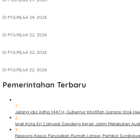
Kapolri: Polri Siap Perkuat Kerja Sama Penegakan Hukum Intern
Di POLRI
|
Juli 24, 2026
Kortastipidkor Polri Tetapkan Tersangka Kasus Korupsi Pembiaya
Di POLRI
|
Juli 22, 2026
Polri Gelar Training of Trainers Program Paham AI, Perkuat Literasi 
Di POLRI
|
Juli 22, 2026
Masuk Daftar Red Notice, Buronan Terorisme Internasional Asal Pa
Di POLRI
|
Juli 22, 2026
Pemerintahan Terbaru
1
Jelang Idul Adha 1447 H, Gubernur Khofifah Garansi Stok 
2
Wali Kota Eri Cahyadi Gandeng Kejati Jatim Melakukan Au
3
Respons Kasus Perusakan Rumah Lansia, Pemkot Surabaya