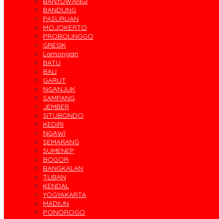
BANYUWANGI
BANDUNG
PASURUAN
MOJOKERTO
PROBOLINGGO
GRESIK
Lamongan
BATU
BALI
GARUT
NGANJUK
SAMPANG
JEMBER
SITUBONDO
KEDIRI
NGAWI
SEMARANG
SUMENEP
BOGOR
BANGKALAN
TUBAN
KENDAL
YOGYAKARTA
MADIUN
PONOROGO