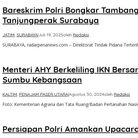
Bareskrim Polri Bongkar Tambang B
Tanjungperak Surabaya
JATIM
,
SURABAYA
|
Juli 19, 2025
oleh
Redaksi
SURABAYA, radarpenanews.com – Direktorat Tindak Pidana Tertentu 
Menteri AHY Berkeliling IKN Bers
Sumbu Kebangsaan
KALTIM
,
PENAJAM PASER UTARA
|
Agustus 30, 2024
oleh
Redaksi
Foto: Kementerian Agraria dan Tata Ruang/Badan Pertanahan Na
Persiapan Polri Amankan Upacara 