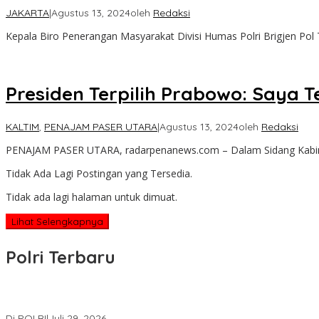
JAKARTA
|
Agustus 13, 2024
oleh
Redaksi
Kepala Biro Penerangan Masyarakat Divisi Humas Polri Brigjen Po
Presiden Terpilih Prabowo: Saya T
KALTIM
,
PENAJAM PASER UTARA
|
Agustus 13, 2024
oleh
Redaksi
PENAJAM PASER UTARA, radarpenanews.com – Dalam Sidang Kabinet
Tidak Ada Lagi Postingan yang Tersedia.
Tidak ada lagi halaman untuk dimuat.
Lihat Selengkapnya
Polri Terbaru
Wakapolri Lantik Pengurus Pusat KBPP Polri 2026–2031, Awali Kon
Di POLRI
|
Juli 29, 2026