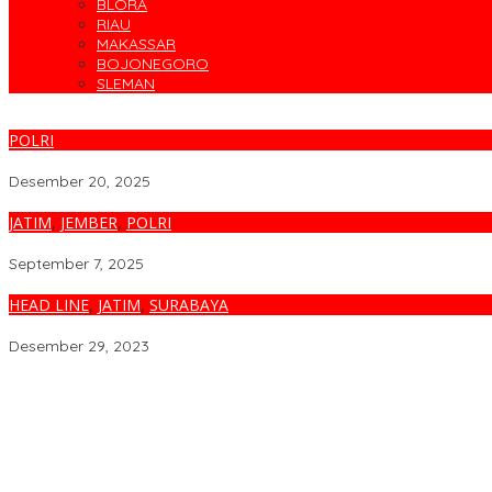
BLORA
RIAU
MAKASSAR
BOJONEGORO
SLEMAN
POLRI
Jelang Natal dan Tahun Baru, Polsek Semampir Intensifkan Patro
Desember 20, 2025
JATIM
,
JEMBER
,
POLRI
Harkamtibmas Polres Jember Bersama TNI dan Elemen Masyaraka
September 7, 2025
HEAD LINE
,
JATIM
,
SURABAYA
Harkamtibmas, Polda Jatim Gelar Razia Hiburan Malam Jelang T
Desember 29, 2023
Parodi Kreatif Warnai Kemeriahan HUT ke-76 RSPAL dr. Ramelan
Cegah Banjir, Warga Medokan Semampir Harapkan Pengerukan 
Bincang Sehat di HUT RSPAL dr. Ramelan ke-76