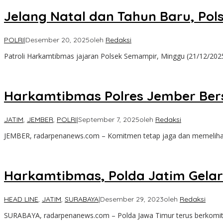
Jelang Natal dan Tahun Baru, Po
POLRI
|
Desember 20, 2025
oleh
Redaksi
Patroli Harkamtibmas jajaran Polsek Semampir, Minggu (21/12/20
Harkamtibmas Polres Jember Ber
JATIM
,
JEMBER
,
POLRI
|
September 7, 2025
oleh
Redaksi
JEMBER, radarpenanews.com – Komitmen tetap jaga dan memelihar
Harkamtibmas, Polda Jatim Gelar
HEAD LINE
,
JATIM
,
SURABAYA
|
Desember 29, 2023
oleh
Redaksi
SURABAYA, radarpenanews.com – Polda Jawa Timur terus berkomi