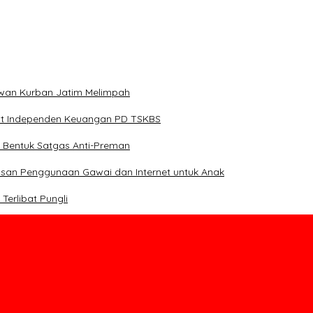
Hewan Kurban Jatim Melimpah
dit Independen Keuangan PD TSKBS
 Bentuk Satgas Anti-Preman
asan Penggunaan Gawai dan Internet untuk Anak
erlibat Pungli