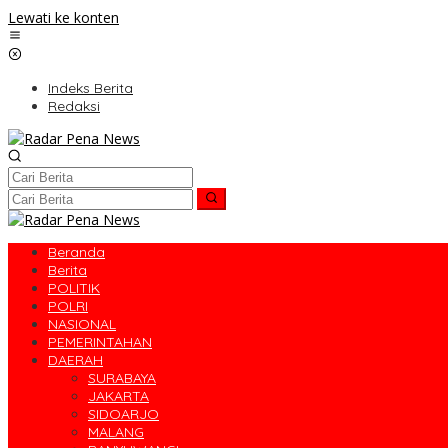
Lewati ke konten
Indeks Berita
Redaksi
Beranda
Berita
POLITIK
POLRI
NASIONAL
PEMERINTAHAN
DAERAH
SURABAYA
JAKARTA
SIDOARJO
MALANG