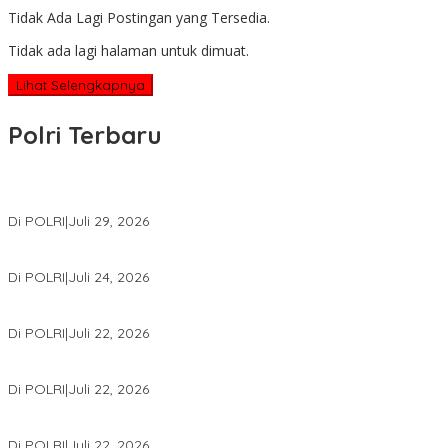
Tidak Ada Lagi Postingan yang Tersedia.
Tidak ada lagi halaman untuk dimuat.
Lihat Selengkapnya
Polri Terbaru
Wakapolri Lantik Pengurus Pusat KBPP Polri 2026–2031, Awali Kon
Di POLRI
|
Juli 29, 2026
Kapolri: Polri Siap Perkuat Kerja Sama Penegakan Hukum Intern
Di POLRI
|
Juli 24, 2026
Kortastipidkor Polri Tetapkan Tersangka Kasus Korupsi Pembiaya
Di POLRI
|
Juli 22, 2026
Polri Gelar Training of Trainers Program Paham AI, Perkuat Literasi 
Di POLRI
|
Juli 22, 2026
Masuk Daftar Red Notice, Buronan Terorisme Internasional Asal Pa
Di POLRI
|
Juli 22, 2026