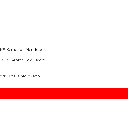
 Pensiunan Himpen-PG
i TKP Kematian Mendadak
CCTV Seolah Tak Berarti
dari Kasus Mojokerto