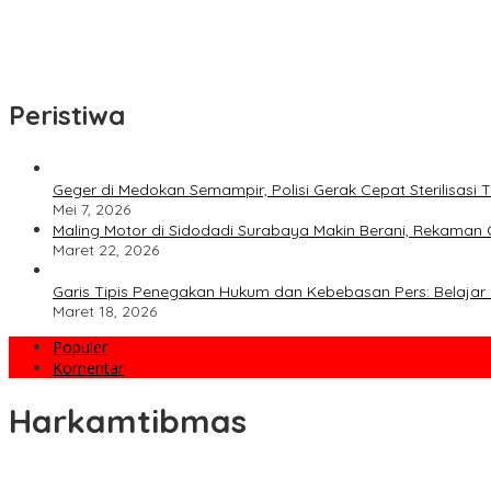
Fakta atau Fitnah Dua Polis Karyawan BPJS Kesehatan?
Dirut Petrokimia Gresik: Prestasi Perusahaan Adalah Legacy dari
Peristiwa
Geger di Medokan Semampir, Polisi Gerak Cepat Sterilisas
Mei 7, 2026
Maling Motor di Sidodadi Surabaya Makin Berani, Rekaman 
Maret 22, 2026
Garis Tipis Penegakan Hukum dan Kebebasan Pers: Belajar 
Maret 18, 2026
Populer
Komentar
Harkamtibmas