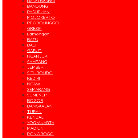
BANYUWANGI
BANDUNG
PASURUAN
MOJOKERTO
PROBOLINGGO
GRESIK
Lamongan
BATU
BALI
GARUT
NGANJUK
SAMPANG
JEMBER
SITUBONDO
KEDIRI
NGAWI
SEMARANG
SUMENEP
BOGOR
BANGKALAN
TUBAN
KENDAL
YOGYAKARTA
MADIUN
PONOROGO