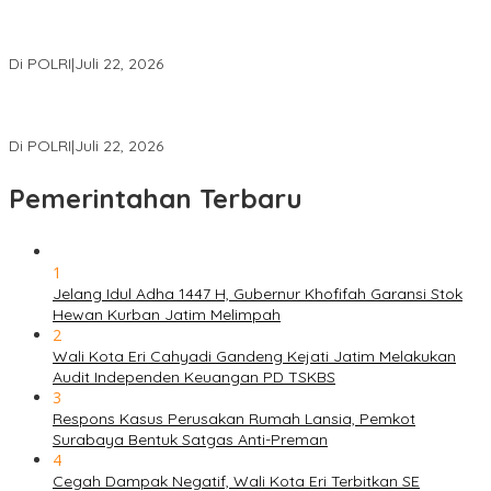
Polri Gelar Training of Trainers Program Paham AI, Perkuat
Literasi Digital Pelajar
Di POLRI
|
Juli 22, 2026
Masuk Daftar Red Notice, Buronan Terorisme Internasional Asal
Palestina Ditangkap di Indonesia
Di POLRI
|
Juli 22, 2026
Pemerintahan Terbaru
1
Jelang Idul Adha 1447 H, Gubernur Khofifah Garansi Stok
Hewan Kurban Jatim Melimpah
2
Wali Kota Eri Cahyadi Gandeng Kejati Jatim Melakukan
Audit Independen Keuangan PD TSKBS
3
Respons Kasus Perusakan Rumah Lansia, Pemkot
Surabaya Bentuk Satgas Anti-Preman
4
Cegah Dampak Negatif, Wali Kota Eri Terbitkan SE