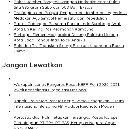
Polres Jember Bongkar Jaringan Narkotika Antar Pulau,
Sita 885 Gram Sabu dan 300 Butir Ekstasi
TNI Bagian dari Rakyat, Pengecatan Jembatan Legendaris
Medokan Ayu Simbol Pemersatu dan Kepedulian
Patroli Gabungan Bersama Forkopimda Surabaya, Wali
Kota Eri Keliling Pos Keamanan Kampung
Berbagai Elemen Masyarakat Dukung Polresta Malang
Kota Jaga Kondusifitas Tolak Anarkis
Polri dan TNI Tegaskan Sinergi Pulihkan Keamanan Pasca
Demo
Jangan Lewatkan
Wakapolri Lantik Pengurus Pusat KBPP Polri 2026–2031,
Awali Konsolidasi Organisasi Nasional
Kapolri: Polri Siap Perkuat Kerja Sama Penegakan Hukum
Internasional Bersama FBI Hadapi Kejahatan Modern
Kortastipidkor Polri Tetapkan Tersangka Kasus Korupsi
Pembiayaan PT PPA–PT BAS, Kerugian Negara Capai
Rp38,8 Miliar