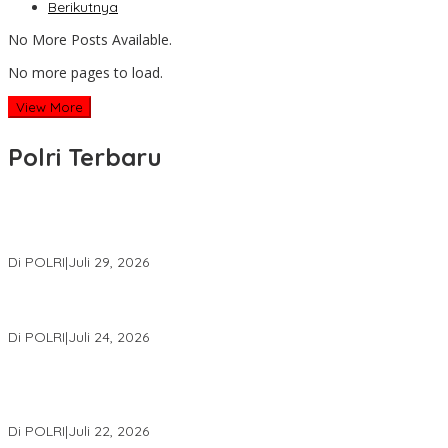
Berikutnya
No More Posts Available.
No more pages to load.
View More
Polri Terbaru
Wakapolri Lantik Pengurus Pusat KBPP Polri 2026–2031, Awali
Konsolidasi Organisasi Nasional
Di POLRI
|
Juli 29, 2026
Kapolri: Polri Siap Perkuat Kerja Sama Penegakan Hukum
Internasional Bersama FBI Hadapi Kejahatan Modern
Di POLRI
|
Juli 24, 2026
Kortastipidkor Polri Tetapkan Tersangka Kasus Korupsi
Pembiayaan PT PPA–PT BAS, Kerugian Negara Capai Rp38,8
Miliar
Di POLRI
|
Juli 22, 2026