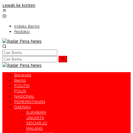
Lewati ke konten
Indeks Berita
Redaksi
Beranda
Berita
POLITIK
POLRI
NASIONAL
PEMERINTAHAN
DAERAH
SURABAYA
JAKARTA
SIDOARJO
MALANG