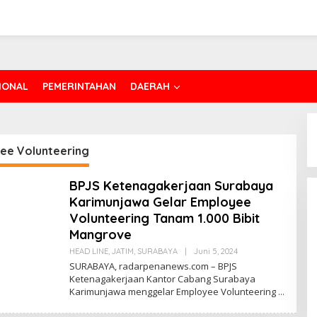
IONAL
PEMERINTAHAN
DAERAH
ee Volunteering
BPJS Ketenagakerjaan Surabaya
Karimunjawa Gelar Employee
Volunteering Tanam 1.000 Bibit
Mangrove
HEAD LINE
,
JATIM
,
SURABAYA
|
Juni 5, 2024
O
L
SURABAYA, radarpenanews.com – BPJS
E
Ketenagakerjaan Kantor Cabang Surabaya
H
Karimunjawa menggelar Employee Volunteering
R
E
D