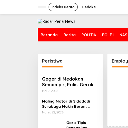
L
e
Indeks Berita
Redaksi
w
a
t
i
k
Beranda
Berita
POLITIK
POLRI
NAS
e
k
o
n
t
Peristiwa
Employ
e
n
Geger di Medokan
Semampir, Polisi Gerak
Cepat Sterilisasi TKP
Mei 7, 2026
Kematian Mendadak
Maling Motor di Sidodadi
Surabaya Makin Berani,
Rekaman CCTV Seolah Tak
Maret 22, 2026
Berarti
Garis Tipis
Penegakan