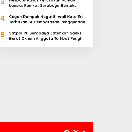
3
Respons Kasus Perusakan Rumah
Lansia, Pemkot Surabaya Bentuk
Satgas Anti-Preman
4
Cegah Dampak Negatif, Wali Kota Eri
Terbitkan SE Pembatasan Penggunaan
Gawai dan Internet untuk Anak
5
Satpol PP Surabaya Jatuhkan Sanksi
Berat Oknum Anggota Terlibat Pungli