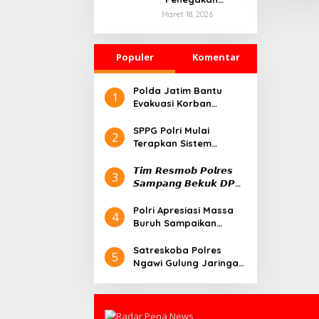
Hukum dan
Maret 18, 2026
Kebebasan Pers:
Belajar dari
Kasus Mojokerto
Populer
Komentar
Polda Jatim Bantu
1
Evakuasi Korban
Runtuhnya Bangunan
Pesantren Al-Khoziny
SPPG Polri Mulai
2
Terapkan Sistem
Prasmanan, Perdana di
Pejaten
𝙏𝙞𝙢 𝙍𝙚𝙨𝙢𝙤𝙗 𝙋𝙤𝙡𝙧𝙚𝙨
3
𝙎𝙖𝙢𝙥𝙖𝙣𝙜 𝘽𝙚𝙠𝙪𝙠 𝘿𝙋𝙊
𝙆𝙖𝙨𝙪𝙨 𝙋𝙚𝙣𝙜𝙖𝙣𝙞𝙖𝙮𝙖𝙖𝙣
𝙙𝙞 𝙆𝙚𝙩𝙖𝙥𝙖𝙣𝙜
Polri Apresiasi Massa
4
Buruh Sampaikan
Aspirasi Tertib pada
Peringatan May Day
Satreskoba Polres
5
Ngawi Gulung Jaringan
Pengedar Obat Keras,
Amankan Barang Bukti
Psikotropika