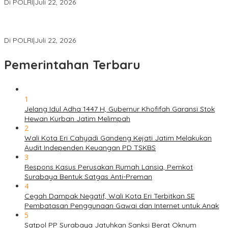
Di POLRI
|
Juli 22, 2026
Masuk Daftar Red Notice, Buronan Terorisme Internasional Asal
Palestina Ditangkap di Indonesia
Di POLRI
|
Juli 22, 2026
Pemerintahan Terbaru
1
Jelang Idul Adha 1447 H, Gubernur Khofifah Garansi Stok
Hewan Kurban Jatim Melimpah
2
Wali Kota Eri Cahyadi Gandeng Kejati Jatim Melakukan
Audit Independen Keuangan PD TSKBS
3
Respons Kasus Perusakan Rumah Lansia, Pemkot
Surabaya Bentuk Satgas Anti-Preman
4
Cegah Dampak Negatif, Wali Kota Eri Terbitkan SE
Pembatasan Penggunaan Gawai dan Internet untuk Anak
5
Satpol PP Surabaya Jatuhkan Sanksi Berat Oknum