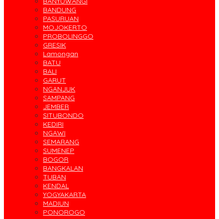
BANYUWANGI
BANDUNG
PASURUAN
MOJOKERTO
PROBOLINGGO
GRESIK
Lamongan
BATU
BALI
GARUT
NGANJUK
SAMPANG
JEMBER
SITUBONDO
KEDIRI
NGAWI
SEMARANG
SUMENEP
BOGOR
BANGKALAN
TUBAN
KENDAL
YOGYAKARTA
MADIUN
PONOROGO