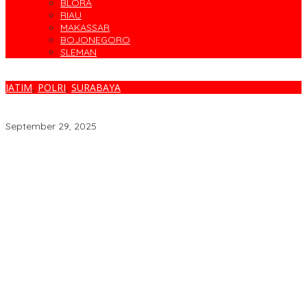
BLORA
RIAU
MAKASSAR
BOJONEGORO
SLEMAN
JATIM
,
POLRI
,
SURABAYA
Polsek Semampir Tangkap DPO Kasus Pencurian di Ekspedisi
Sidotopo Lor
September 29, 2025
Target Sapu Bersih, FKS3M Tuntaskan Sisa Masalah KSM
Surabaya
Parodi Kreatif Warnai Kemeriahan HUT ke-76 RSPAL dr. Ramelan
Cegah Banjir, Warga Medokan Semampir Harapkan Pengerukan
Sungai
Bincang Sehat di HUT RSPAL dr. Ramelan ke-76
Fakta atau Fitnah Dua Polis Karyawan BPJS Kesehatan?