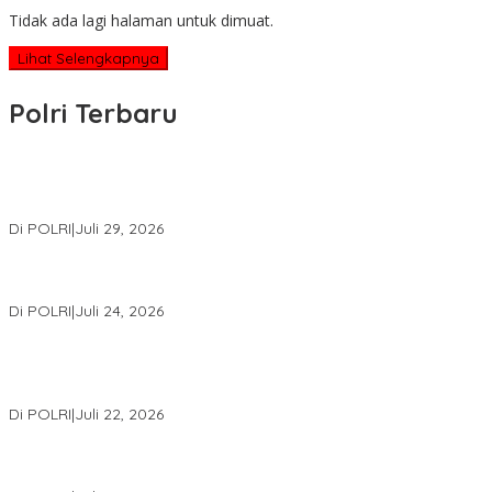
Tidak ada lagi halaman untuk dimuat.
Lihat Selengkapnya
Polri Terbaru
Wakapolri Lantik Pengurus Pusat KBPP Polri 2026–2031, Awali
Konsolidasi Organisasi Nasional
Di POLRI
|
Juli 29, 2026
Kapolri: Polri Siap Perkuat Kerja Sama Penegakan Hukum
Internasional Bersama FBI Hadapi Kejahatan Modern
Di POLRI
|
Juli 24, 2026
Kortastipidkor Polri Tetapkan Tersangka Kasus Korupsi
Pembiayaan PT PPA–PT BAS, Kerugian Negara Capai Rp38,8
Miliar
Di POLRI
|
Juli 22, 2026
Polri Gelar Training of Trainers Program Paham AI, Perkuat
Literasi Digital Pelajar