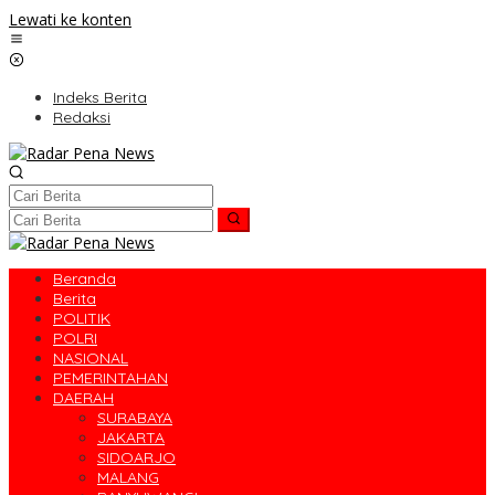
Lewati ke konten
Indeks Berita
Redaksi
Beranda
Berita
POLITIK
POLRI
NASIONAL
PEMERINTAHAN
DAERAH
SURABAYA
JAKARTA
SIDOARJO
MALANG