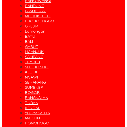
BANYUWANGI
BANDUNG
PASURUAN
MOJOKERTO
PROBOLINGGO
GRESIK
Lamongan
BATU
BALI
GARUT
NGANJUK
SAMPANG
JEMBER
SITUBONDO
KEDIRI
NGAWI
SEMARANG
SUMENEP
BOGOR
BANGKALAN
TUBAN
KENDAL
YOGYAKARTA
MADIUN
PONOROGO