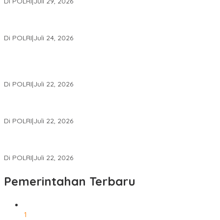
Di POLRI
|
Juli 29, 2026
Kapolri: Polri Siap Perkuat Kerja Sama Penegakan Hukum
Internasional Bersama FBI Hadapi Kejahatan Modern
Di POLRI
|
Juli 24, 2026
Kortastipidkor Polri Tetapkan Tersangka Kasus Korupsi
Pembiayaan PT PPA–PT BAS, Kerugian Negara Capai Rp38,8
Miliar
Di POLRI
|
Juli 22, 2026
Polri Gelar Training of Trainers Program Paham AI, Perkuat
Literasi Digital Pelajar
Di POLRI
|
Juli 22, 2026
Masuk Daftar Red Notice, Buronan Terorisme Internasional Asal
Palestina Ditangkap di Indonesia
Di POLRI
|
Juli 22, 2026
Pemerintahan Terbaru
1