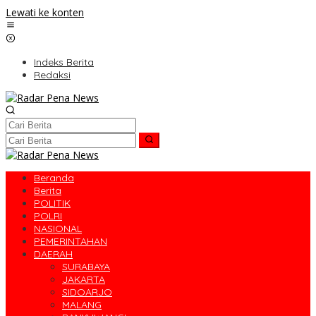
Lewati ke konten
Indeks Berita
Redaksi
Beranda
Berita
POLITIK
POLRI
NASIONAL
PEMERINTAHAN
DAERAH
SURABAYA
JAKARTA
SIDOARJO
MALANG