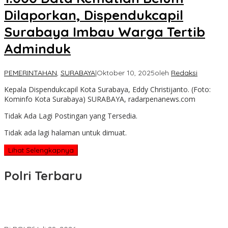
Dilaporkan, Dispendukcapil
Surabaya Imbau Warga Tertib
Adminduk
PEMERINTAHAN
,
SURABAYA
|
Oktober 10, 2025
oleh
Redaksi
Kepala Dispendukcapil Kota Surabaya, Eddy Christijanto. (Foto:
Kominfo Kota Surabaya) SURABAYA, radarpenanews.com
Tidak Ada Lagi Postingan yang Tersedia.
Tidak ada lagi halaman untuk dimuat.
Lihat Selengkapnya
Polri Terbaru
Wakapolri Lantik Pengurus Pusat KBPP Polri 2026–2031, Awali
Konsolidasi Organisasi Nasional