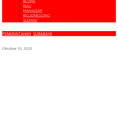
BLORA
RIAU
MAKASSAR
BOJONEGORO
SLEMAN
PEMERINTAHAN
,
SURABAYA
1.000 Data Kematian Belum Dilaporkan, Dispendukcapil
Surabaya Imbau Warga Tertib Adminduk
Oktober 10, 2025
Parodi Kreatif Warnai Kemeriahan HUT ke-76 RSPAL dr. Ramelan
Cegah Banjir, Warga Medokan Semampir Harapkan Pengerukan
Sungai
Bincang Sehat di HUT RSPAL dr. Ramelan ke-76
Fakta atau Fitnah Dua Polis Karyawan BPJS Kesehatan?
Dirut Petrokimia Gresik: Prestasi Perusahaan Adalah Legacy dari
Pensiunan Himpen-PG