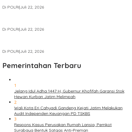
Miliar
Di POLRI
|
Juli 22, 2026
Polri Gelar Training of Trainers Program Paham AI, Perkuat
Literasi Digital Pelajar
Di POLRI
|
Juli 22, 2026
Masuk Daftar Red Notice, Buronan Terorisme Internasional Asal
Palestina Ditangkap di Indonesia
Di POLRI
|
Juli 22, 2026
Pemerintahan Terbaru
1
Jelang Idul Adha 1447 H, Gubernur Khofifah Garansi Stok
Hewan Kurban Jatim Melimpah
2
Wali Kota Eri Cahyadi Gandeng Kejati Jatim Melakukan
Audit Independen Keuangan PD TSKBS
3
Respons Kasus Perusakan Rumah Lansia, Pemkot
Surabaya Bentuk Satgas Anti-Preman