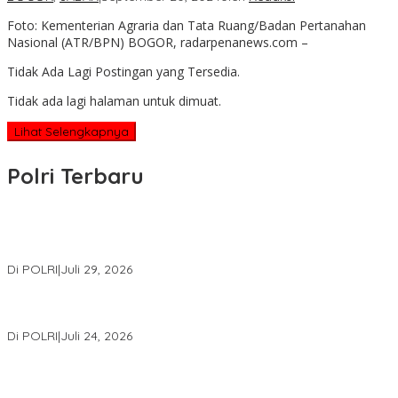
Foto: Kementerian Agraria dan Tata Ruang/Badan Pertanahan
Nasional (ATR/BPN) BOGOR, radarpenanews.com –
Tidak Ada Lagi Postingan yang Tersedia.
Tidak ada lagi halaman untuk dimuat.
Lihat Selengkapnya
Polri Terbaru
Wakapolri Lantik Pengurus Pusat KBPP Polri 2026–2031, Awali
Konsolidasi Organisasi Nasional
Di POLRI
|
Juli 29, 2026
Kapolri: Polri Siap Perkuat Kerja Sama Penegakan Hukum
Internasional Bersama FBI Hadapi Kejahatan Modern
Di POLRI
|
Juli 24, 2026
Kortastipidkor Polri Tetapkan Tersangka Kasus Korupsi
Pembiayaan PT PPA–PT BAS, Kerugian Negara Capai Rp38,8