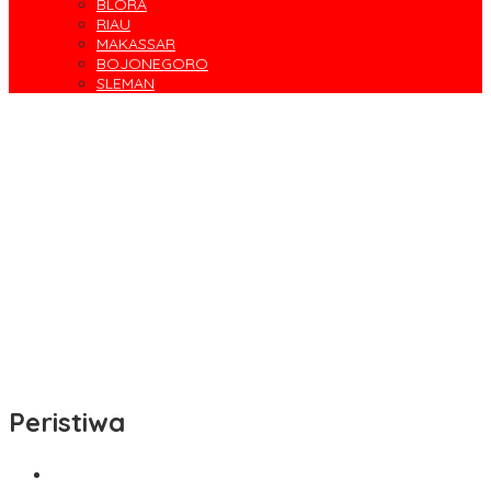
BLORA
RIAU
MAKASSAR
BOJONEGORO
SLEMAN
Cegah Banjir, Warga Medokan Semampir Harapkan Pengerukan
Sungai
Bincang Sehat di HUT RSPAL dr. Ramelan ke-76
Fakta atau Fitnah Dua Polis Karyawan BPJS Kesehatan?
Dirut Petrokimia Gresik: Prestasi Perusahaan Adalah Legacy dari
Pensiunan Himpen-PG
Pimpin Kembali Himpen-PG, Agung Wahjunto Targetkan
Kerukunan dan Segera Susun Pengurus
Peristiwa