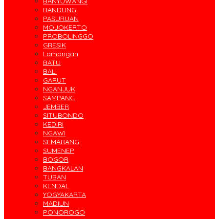
BANYUWANGI
BANDUNG
PASURUAN
MOJOKERTO
PROBOLINGGO
GRESIK
Lamongan
BATU
BALI
GARUT
NGANJUK
SAMPANG
JEMBER
SITUBONDO
KEDIRI
NGAWI
SEMARANG
SUMENEP
BOGOR
BANGKALAN
TUBAN
KENDAL
YOGYAKARTA
MADIUN
PONOROGO