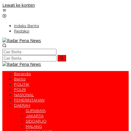
Lewati ke konten
Indeks Berita
Redaksi
Beranda
Berita
POLITIK
POLRI
NASIONAL
PEMERINTAHAN
DAERAH
SURABAYA
JAKARTA
SIDOARJO
MALANG