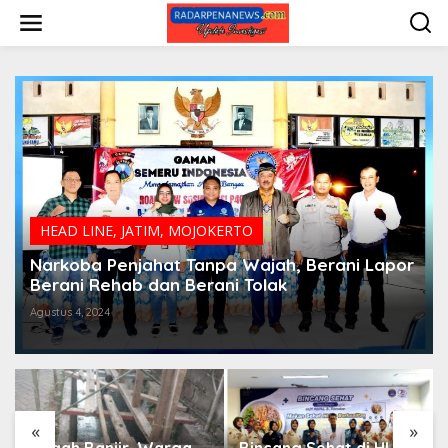
L
e
w
a
t
i
k
e
k
o
n
t
e
HEAD LINE
,
JATIM
,
MOJOKERTO
n
Narkoba Penjahat Tanpa Wajah, Berani Lapor
Berani Rehab dan Berani Tolak
Agustus 4, 2024
«
»