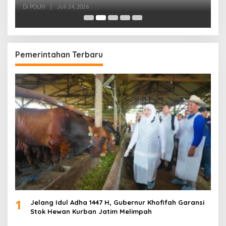
Hadapi Kejahatan Modern
K
Di POLRI
|
Juli 24, 2026
Di
Pemerintahan Terbaru
1
Jelang Idul Adha 1447 H, Gubernur Khofifah Garansi
Stok Hewan Kurban Jatim Melimpah