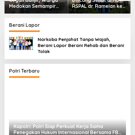
Cegah Banjir, Warga
Bincang Sehat di HUT
Medokan Semampir
RSPAL dr. Ramelan ke-
Harapkan Pengerukan
76
Sungai
Berani Lapor
Narkoba Penjahat Tanpa Wajah,
Berani Lapor Berani Rehab dan Berani
Tolak
Polri Terbaru
i
Kapolri: Polri Siap Perkuat Kerja Sama
K
Penegakan Hukum Internasional Bersama FBI
K