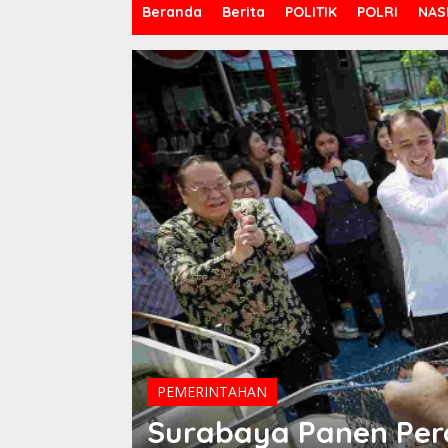
Beranda
Berita
POLITIK
POLRI
NAS
asil
et
PEMERINTAHAN
Surabaya Panen Per