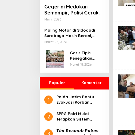
Geger di Medokan
Semampir, Polisi Gerak
Cepat Sterilisasi TKP
Mei 7, 2026
Kematian Mendadak
Maling Motor di Sidodadi
Surabaya Makin Berani,
Rekaman CCTV Seolah Tak
Maret 22, 2026
Berarti
Garis Tipis
Penegakan
Hukum dan
Maret 18, 2026
Kebebasan Pers:
Belajar dari
Kasus Mojokerto
Populer
Komentar
Polda Jatim Bantu
1
Evakuasi Korban
Runtuhnya Bangunan
Pesantren Al-Khoziny
SPPG Polri Mulai
2
Terapkan Sistem
Prasmanan, Perdana di
Pejaten
𝙏𝙞𝙢 𝙍𝙚𝙨𝙢𝙤𝙗 𝙋𝙤𝙡𝙧𝙚𝙨
3