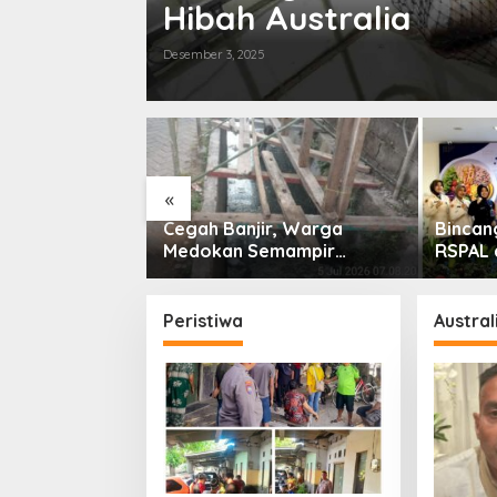
Hibah Australia
Desember 3, 2025
«
tif Warnai
Cegah Banjir, Warga
Bincan
 HUT ke-76
Medokan Semampir
RSPAL 
amelan
Harapkan Pengerukan
Sungai
Peristiwa
Austral