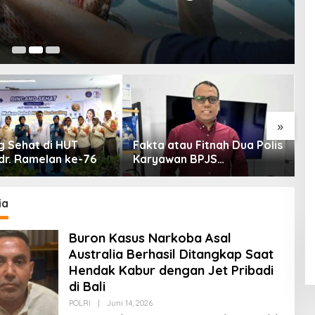
Jul
»
g Sehat di HUT
Fakta atau Fitnah Dua Polis
D
dr. Ramelan ke-76
Karyawan BPJS
P
Kesehatan?
A
P
ia
Buron Kasus Narkoba Asal
Australia Berhasil Ditangkap Saat
Hendak Kabur dengan Jet Pribadi
di Bali
POLRI
|
Juni 14, 2026
O
L