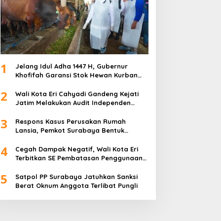
Layanan Anak di Surabaya
i 12, 2025
1
Jelang Idul Adha 1447 H, Gubernur
Khofifah Garansi Stok Hewan Kurban
Jatim Melimpah
2
Wali Kota Eri Cahyadi Gandeng Kejati
irut Petrokimia Gresik:
Parodi Kreatif Warnai
Jatim Melakukan Audit Independen
restasi Perusahaan
Kemeriahan HUT ke-76
Keuangan PD TSKBS
3
dalah Legacy dari
RSPAL dr. Ramelan
Respons Kasus Perusakan Rumah
Lansia, Pemkot Surabaya Bentuk
ensiunan Himpen-PG
Satgas Anti-Preman
4
Cegah Dampak Negatif, Wali Kota Eri
Terbitkan SE Pembatasan Penggunaan
Gawai dan Internet untuk Anak
5
Satpol PP Surabaya Jatuhkan Sanksi
Berat Oknum Anggota Terlibat Pungli