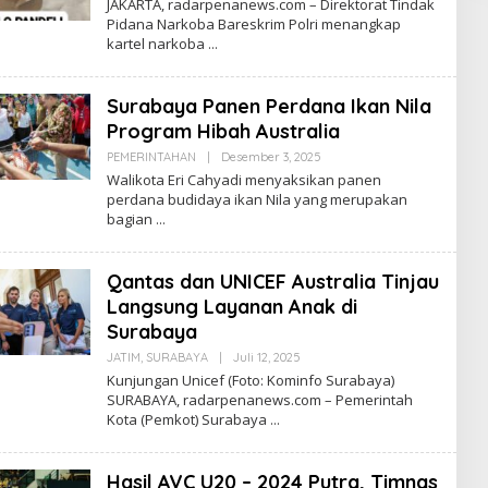
JAKARTA, radarpenanews.com – Direktorat Tindak
E
Pidana Narkoba Bareskrim Polri menangkap
H
kartel narkoba
R
E
D
A
Surabaya Panen Perdana Ikan Nila
K
S
Program Hibah Australia
I
PEMERINTAHAN
|
Desember 3, 2025
O
L
Walikota Eri Cahyadi menyaksikan panen
E
perdana budidaya ikan Nila yang merupakan
H
bagian
R
E
D
A
Qantas dan UNICEF Australia Tinjau
K
S
Langsung Layanan Anak di
I
Surabaya
JATIM
,
SURABAYA
|
Juli 12, 2025
O
L
Kunjungan Unicef (Foto: Kominfo Surabaya)
E
SURABAYA, radarpenanews.com – Pemerintah
H
Kota (Pemkot) Surabaya
R
E
D
A
Hasil AVC U20 – 2024 Putra, Timnas
K