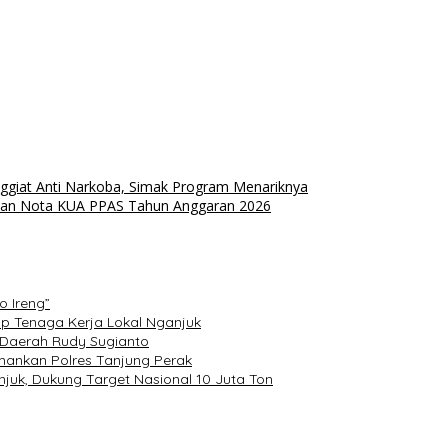
giat Anti Narkoba, Simak Program Menariknya
nan Nota KUA PPAS Tahun Anggaran 2026
o Ireng”
ap Tenaga Kerja Lokal Nganjuk
a Daerah Rudy Sugianto
amankan Polres Tanjung Perak
uk, Dukung Target Nasional 10 Juta Ton