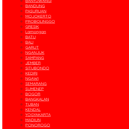
BANYUWANGI
BANDUNG
PASURUAN
MOJOKERTO
PROBOLINGGO
GRESIK
Lamongan
BATU
BALI
GARUT
NGANJUK
SAMPANG
JEMBER
SITUBONDO
KEDIRI
NGAWI
SEMARANG
SUMENEP
BOGOR
BANGKALAN
TUBAN
KENDAL
YOGYAKARTA
MADIUN
PONOROGO