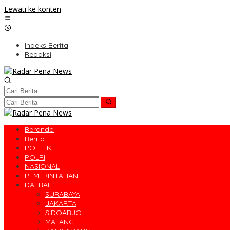
Lewati ke konten
Indeks Berita
Redaksi
Beranda
Berita
POLITIK
POLRI
NASIONAL
PEMERINTAHAN
DAERAH
SURABAYA
JAKARTA
SIDOARJO
MALANG