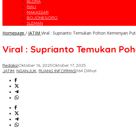
BLORA
RIAU
MAKASSAR
BOJONEGORO
SLEMAN
Homepage
/
JATIM
Viral : Suprianto Temukan Pohon Kemenyan Puti
Viral : Suprianto Temukan Po
Redaksi
Oktober 16, 2025
Oktober 17, 2025
JATIM
,
NGANJUK
,
RUANG INFORMASI
164 Dilihat