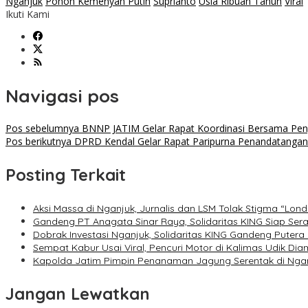
Nganjuk
Pohon Kemenyan Putih
Suprianto
Usia Ribuan Tahun
Viral
Ikuti Kami
Navigasi pos
Pos sebelumnya
BNNP JATIM Gelar Rapat Koordinasi Bersama Peng
Pos berikutnya
DPRD Kendal Gelar Rapat Paripurna Penandatanga
Posting Terkait
Aksi Massa di Nganjuk, Jurnalis dan LSM Tolak Stigma “Lond
Gandeng PT Anagata Sinar Raya, Solidaritas KING Siap Ser
Dobrak Investasi Nganjuk, Solidaritas KING Gandeng Puter
Sempat Kabur Usai Viral, Pencuri Motor di Kalimas Udik Di
Kapolda Jatim Pimpin Penanaman Jagung Serentak di Nganj
Jangan Lewatkan