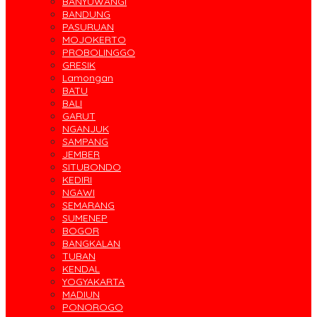
BANYUWANGI
BANDUNG
PASURUAN
MOJOKERTO
PROBOLINGGO
GRESIK
Lamongan
BATU
BALI
GARUT
NGANJUK
SAMPANG
JEMBER
SITUBONDO
KEDIRI
NGAWI
SEMARANG
SUMENEP
BOGOR
BANGKALAN
TUBAN
KENDAL
YOGYAKARTA
MADIUN
PONOROGO