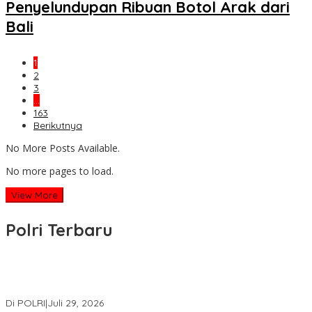
Penyelundupan Ribuan Botol Arak dari
Bali
1
2
3
…
163
Berikutnya
No More Posts Available.
No more pages to load.
View More
Polri Terbaru
Wakapolri Lantik Pengurus Pusat KBPP Polri 2026–2031, Awali
Konsolidasi Organisasi Nasional
Di POLRI
|
Juli 29, 2026