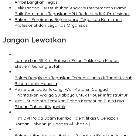
Ambil Langkah Tegas
Delik Pidana Persetubuhan Anak Vs Pencemaran Nama
Baik, Forpimnas Tegaskan APH Berlaku Adil & Profesional
Rakor III Forpimnas Bojonegoro, Tegaskan Komitmen
Profesional dan Legalitas Organisasi
Jangan Lewatkan
Lomba Lari 55 Km: Ratusan Pelari Taklukkan Medan
Ekstrem Gunung Butak
Polres Bangkalan Tegaskan Temuan Janin di Tanah Merah
Bukan Janin Manusia
Pemetaan Data Tukang, Wali Kota Eri Cahyadi
Prioritaskan Warga Surabaya untuk Proyek Infrastruktur
Viral : Suprianto Temukan Pohon Kemenyan Putih Usia
Ribuan Tahun di Nganjuk
Tim DVI Polda Jatim Kembali Identifikasi 8 Jenazah
Korban Robohnya Ponpes Al-Khoziny
Polresta Banyuwangi Berhasil Gagalkan Penyelundupan