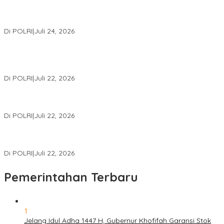
Kapolri: Polri Siap Perkuat Kerja Sama Penegakan Hukum
Internasional Bersama FBI Hadapi Kejahatan Modern
Di POLRI
|
Juli 24, 2026
Kortastipidkor Polri Tetapkan Tersangka Kasus Korupsi
Pembiayaan PT PPA–PT BAS, Kerugian Negara Capai Rp38,8
Miliar
Di POLRI
|
Juli 22, 2026
Polri Gelar Training of Trainers Program Paham AI, Perkuat
Literasi Digital Pelajar
Di POLRI
|
Juli 22, 2026
Masuk Daftar Red Notice, Buronan Terorisme Internasional Asal
Palestina Ditangkap di Indonesia
Di POLRI
|
Juli 22, 2026
Pemerintahan Terbaru
1
Jelang Idul Adha 1447 H, Gubernur Khofifah Garansi Stok