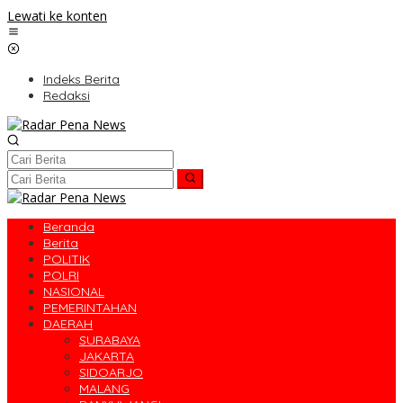
Lewati ke konten
Indeks Berita
Redaksi
Beranda
Berita
POLITIK
POLRI
NASIONAL
PEMERINTAHAN
DAERAH
SURABAYA
JAKARTA
SIDOARJO
MALANG