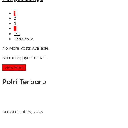
1
2
3
…
169
Berikutnya
No More Posts Available.
No more pages to load.
View More
Polri Terbaru
Wakapolri Lantik Pengurus Pusat KBPP Polri 2026–2031, Awali
Konsolidasi Organisasi Nasional
Di POLRI
|
Juli 29, 2026
Kapolri: Polri Siap Perkuat Kerja Sama Penegakan Hukum