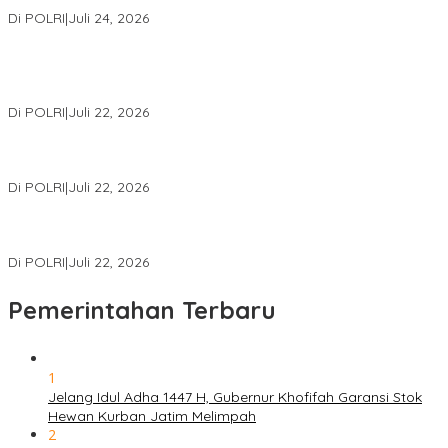
Internasional Bersama FBI Hadapi Kejahatan Modern
Di POLRI
|
Juli 24, 2026
Kortastipidkor Polri Tetapkan Tersangka Kasus Korupsi
Pembiayaan PT PPA–PT BAS, Kerugian Negara Capai Rp38,8
Miliar
Di POLRI
|
Juli 22, 2026
Polri Gelar Training of Trainers Program Paham AI, Perkuat
Literasi Digital Pelajar
Di POLRI
|
Juli 22, 2026
Masuk Daftar Red Notice, Buronan Terorisme Internasional Asal
Palestina Ditangkap di Indonesia
Di POLRI
|
Juli 22, 2026
Pemerintahan Terbaru
1
Jelang Idul Adha 1447 H, Gubernur Khofifah Garansi Stok
Hewan Kurban Jatim Melimpah
2