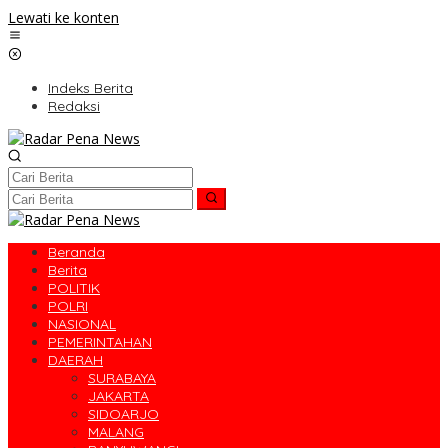
Lewati ke konten
Indeks Berita
Redaksi
Beranda
Berita
POLITIK
POLRI
NASIONAL
PEMERINTAHAN
DAERAH
SURABAYA
JAKARTA
SIDOARJO
MALANG