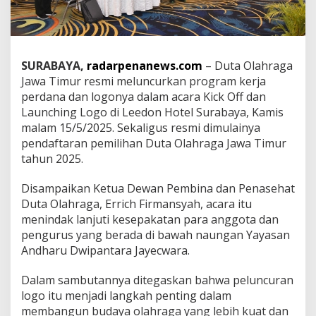
o
g
o
D
u
SURABAYA,
radarpenanews.com
– Duta Olahraga
t
Jawa Timur resmi meluncurkan program kerja
a
perdana dan logonya dalam acara Kick Off dan
O
l
Launching Logo di Leedon Hotel Surabaya, Kamis
a
malam 15/5/2025. Sekaligus resmi dimulainya
h
pendaftaran pemilihan Duta Olahraga Jawa Timur
r
tahun 2025.
a
g
a
Disampaikan Ketua Dewan Pembina dan Penasehat
J
Duta Olahraga, Errich Firmansyah, acara itu
a
menindak lanjuti kesepakatan para anggota dan
w
pengurus yang berada di bawah naungan Yayasan
a
Andharu Dwipantara Jayecwara.
T
i
m
Dalam sambutannya ditegaskan bahwa peluncuran
u
logo itu menjadi langkah penting dalam
r
membangun budaya olahraga yang lebih kuat dan