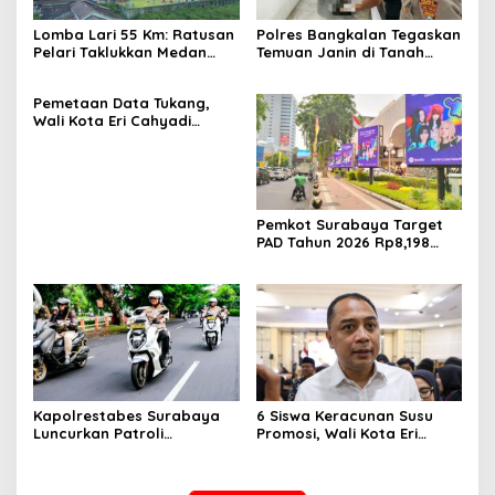
Lomba Lari 55 Km: Ratusan
Polres Bangkalan Tegaskan
Pelari Taklukkan Medan
Temuan Janin di Tanah
Ekstrem Gunung Butak
Merah Bukan Janin Manusia
Pemetaan Data Tukang,
Wali Kota Eri Cahyadi
Prioritaskan Warga
Surabaya untuk Proyek
Infrastruktur
Pemkot Surabaya Target
PAD Tahun 2026 Rp8,198
Triliun dari Sektor Aset dan
Reklame
Kapolrestabes Surabaya
6 Siswa Keracunan Susu
Luncurkan Patroli
Promosi, Wali Kota Eri
Houfbereau Bersinar,
Instruksikan Dinkes Periksa
Tegaskan Pelayanan 24
Penyebabnya
Jam