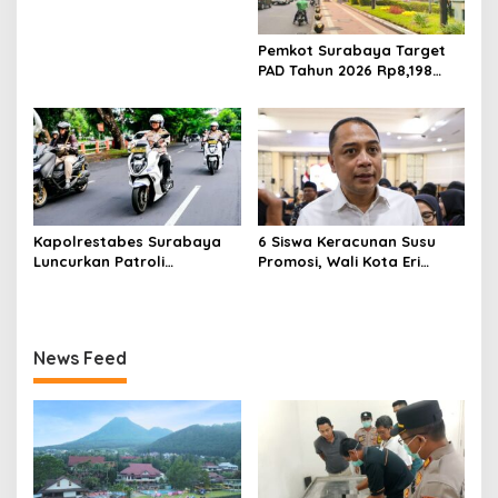
Infrastruktur
Pemkot Surabaya Target
PAD Tahun 2026 Rp8,198
Triliun dari Sektor Aset dan
Reklame
Kapolrestabes Surabaya
6 Siswa Keracunan Susu
Luncurkan Patroli
Promosi, Wali Kota Eri
Houfbereau Bersinar,
Instruksikan Dinkes Periksa
Tegaskan Pelayanan 24
Penyebabnya
Jam
News Feed