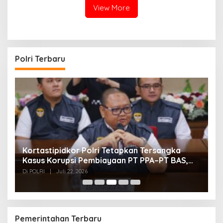
View More
Polri Terbaru
Kortastipidkor Polri Tetapkan Tersangka
P
BI
Kasus Korupsi Pembiayaan PT PPA–PT BAS,
P
Kerugian Negara Capai Rp38,8 Miliar
Di POLRI
|
Juli 22, 2026
Di
Pemerintahan Terbaru