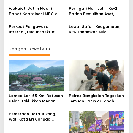
Kekeringan dan Karhutla di
s
Jawa Timur
Wakajati Jatim Hadiri
Peringati Hari Lahir Ke-2
Rapat Koordinasi MBG di
Badan Pemulihan Aset,
Jawa Timur: Konsolidasi
Kejati Jatim Siap
Nasional untuk
Optimalkan Fungsi Asset
Perkuat Pengawasan
Lewat Safari Keagamaan,
Implementasi Tepat
Recovery di Jawa Timur
Internal, Dua Inspektur
KPK Tanamkan Nilai
Sasaran
JAM-Was Laksanakan
Antikorupsi di Jawa Timur
Inspeksi Umum dan Khusus
di Jawa Timur
Jangan Lewatkan
Lomba Lari 55 Km: Ratusan
Polres Bangkalan Tegaskan
Pelari Taklukkan Medan
Temuan Janin di Tanah
Ekstrem Gunung Butak
Merah Bukan Janin Manusia
Pemetaan Data Tukang,
Wali Kota Eri Cahyadi
Prioritaskan Warga
Surabaya untuk Proyek