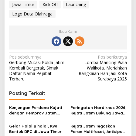
Jawa Timur
Kick Off
Launching
Logo Duta Olahraga
Ikuti Kami
N
Pos sebelumnya
Pos berikutnya
Gerbong Mutasi Polda Jatim
Lomba Mancing Piala
a
Kembali Bergerak, Simak
Walikota, Meriahkan
v
Daftar Nama Pejabat
Rangkaian Hari Jadi Kota
Terbaru
Surabaya 2025
i
g
Posting Terkait
a
s
Kunjungan Perdana Kajati
Peringatan Hardiknas 2026,
dengan Pemprov Jatim,
Kejati Jatim Dukung Jawa
i
Perkuat Harmoni
Timur sebagai Pusat
p
Kelembagaan untuk Jawa
Talenta Nasional
Gelar Halal Bihalal, KWI
Kejati Jatim Tegaskan
Timur Kondusif
Bentuk DPC di Jawa Timur
Peran Multifaset, Antisipasi
o