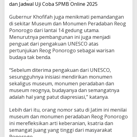
dan Jadwal Uji Coba SPMB Online 2025
a
t
u
Gubernur Khofifah juga menikmati pemandangan
D
di sekitar Museum dan Monumen Peradaban Reog
e
Ponorogo dari lantai 14 gedung utama.
s
Menurutnya pembangunan ini juga menjadi
t
i
penguat dari pengakuan UNESCO atas
n
pertunjukan Reog Ponorogo sebagai warisan
a
budaya tak benda.
s
i
“Sebelum diterima pengakuan dari UNESCO,
W
i
sesungguhnya inisiasi mendirikan monumen
s
sekaligus museum, monumen peradaban dan
a
museum reognya, budayanya dan semangatnya
t
adalah hal yang patut diapresiasi,” katanya.
a
F
a
Lebih dari itu, orang nomor satu di Jatim ini menilai
v
museum dan monumen peradaban Reog Ponorogo
o
ini merefleksikan arti keberanian, ksatria dan
r
semangat juang yang tinggi dari masyarakat
i
Ponorogo.
t