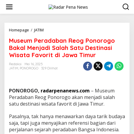
L
e
w
a
t
i
Homepage
/
JATIM
M
k
u
Museum Peradaban Reog Ponorogo
e
s
k
e
Bakal Menjadi Salah Satu Destinasi
o
u
Wisata Favorit di Jawa Timur
n
m
t
P
Redaksi
Mei 16, 2025
e
e
JATIM
,
PONOROGO
329 Dilihat
n
r
a
d
a
PONOROGO,
radarpenanews.com
– Museum
b
Peradaban Reog Ponorogo akan menjadi salah
a
satu destinasi wisata favorit di Jawa Timur.
n
R
Pasalnya, tak hanya menawarkan daya tarik budaya
e
o
saja, tapi juga menyajikan referensi bagian dari
g
perjalanan sejarah peradaban Bangsa Indonesia.
P