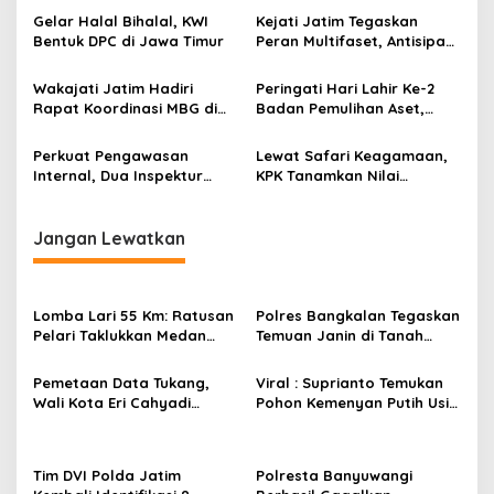
p
Kelembagaan untuk Jawa
Talenta Nasional
Gelar Halal Bihalal, KWI
Kejati Jatim Tegaskan
o
Timur Kondusif
Bentuk DPC di Jawa Timur
Peran Multifaset, Antisipasi
s
Kekeringan dan Karhutla di
Jawa Timur
Wakajati Jatim Hadiri
Peringati Hari Lahir Ke-2
Rapat Koordinasi MBG di
Badan Pemulihan Aset,
Jawa Timur: Konsolidasi
Kejati Jatim Siap
Nasional untuk
Optimalkan Fungsi Asset
Perkuat Pengawasan
Lewat Safari Keagamaan,
Implementasi Tepat
Recovery di Jawa Timur
Internal, Dua Inspektur
KPK Tanamkan Nilai
Sasaran
JAM-Was Laksanakan
Antikorupsi di Jawa Timur
Inspeksi Umum dan Khusus
di Jawa Timur
Jangan Lewatkan
Lomba Lari 55 Km: Ratusan
Polres Bangkalan Tegaskan
Pelari Taklukkan Medan
Temuan Janin di Tanah
Ekstrem Gunung Butak
Merah Bukan Janin Manusia
Pemetaan Data Tukang,
Viral : Suprianto Temukan
Wali Kota Eri Cahyadi
Pohon Kemenyan Putih Usia
Prioritaskan Warga
Ribuan Tahun di Nganjuk
Surabaya untuk Proyek
Infrastruktur
Tim DVI Polda Jatim
Polresta Banyuwangi