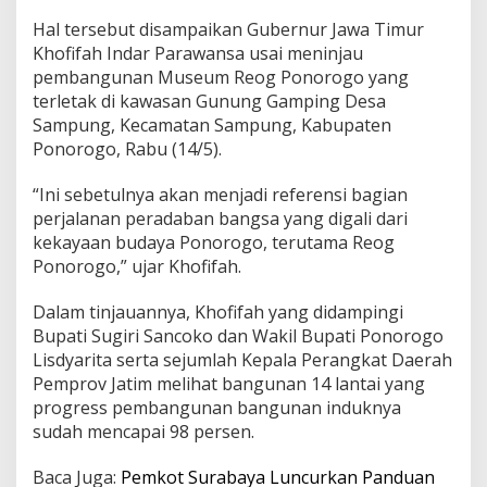
o
Hal tersebut disampaikan Gubernur Jawa Timur
n
Khofifah Indar Parawansa usai meninjau
o
r
pembangunan Museum Reog Ponorogo yang
o
terletak di kawasan Gunung Gamping Desa
g
Sampung, Kecamatan Sampung, Kabupaten
o
Ponorogo, Rabu (14/5).
B
a
k
“Ini sebetulnya akan menjadi referensi bagian
a
perjalanan peradaban bangsa yang digali dari
l
kekayaan budaya Ponorogo, terutama Reog
M
Ponorogo,” ujar Khofifah.
e
n
j
Dalam tinjauannya, Khofifah yang didampingi
a
Bupati Sugiri Sancoko dan Wakil Bupati Ponorogo
d
Lisdyarita serta sejumlah Kepala Perangkat Daerah
i
Pemprov Jatim melihat bangunan 14 lantai yang
S
a
progress pembangunan bangunan induknya
l
sudah mencapai 98 persen.
a
h
Baca Juga:
Pemkot Surabaya Luncurkan Panduan
S