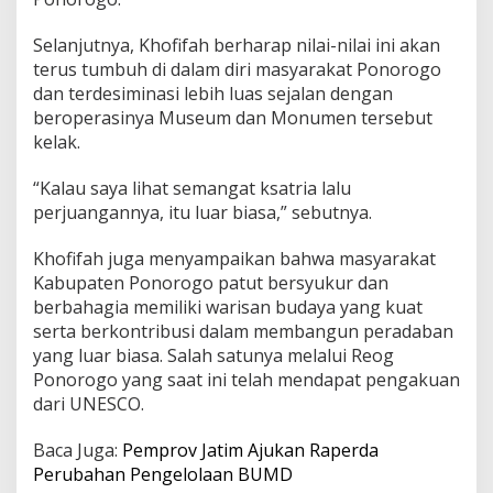
d
i
Selanjutnya, Khofifah berharap nilai-nilai ini akan
J
terus tumbuh di dalam diri masyarakat Ponorogo
a
dan terdesiminasi lebih luas sejalan dengan
w
beroperasinya Museum dan Monumen tersebut
a
T
kelak.
i
m
“Kalau saya lihat semangat ksatria lalu
u
perjuangannya, itu luar biasa,” sebutnya.
r
Khofifah juga menyampaikan bahwa masyarakat
Kabupaten Ponorogo patut bersyukur dan
berbahagia memiliki warisan budaya yang kuat
serta berkontribusi dalam membangun peradaban
yang luar biasa. Salah satunya melalui Reog
Ponorogo yang saat ini telah mendapat pengakuan
dari UNESCO.
Baca Juga:
Pemprov Jatim Ajukan Raperda
Perubahan Pengelolaan BUMD