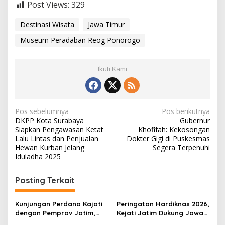
Post Views:
329
Destinasi Wisata
Jawa Timur
Museum Peradaban Reog Ponorogo
Ikuti Kami
N
Pos sebelumnya
Pos berikutnya
DKPP Kota Surabaya
Gubernur
a
Siapkan Pengawasan Ketat
Khofifah: Kekosongan
v
Lalu Lintas dan Penjualan
Dokter Gigi di Puskesmas
Hewan Kurban Jelang
Segera Terpenuhi
i
Iduladha 2025
g
Posting Terkait
a
s
Kunjungan Perdana Kajati
Peringatan Hardiknas 2026,
i
dengan Pemprov Jatim,
Kejati Jatim Dukung Jawa
Perkuat Harmoni
Timur sebagai Pusat