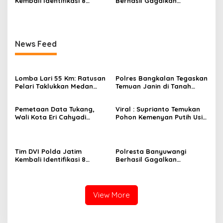
Kembali Identifikasi 8
Berhasil Gagalkan
Jenazah Korban Robohnya
Penyelundupan Ribuan
Ponpes Al-Khoziny
Botol Arak dari Bali
News Feed
Lomba Lari 55 Km: Ratusan
Polres Bangkalan Tegaskan
Pelari Taklukkan Medan
Temuan Janin di Tanah
Ekstrem Gunung Butak
Merah Bukan Janin Manusia
Pemetaan Data Tukang,
Viral : Suprianto Temukan
Wali Kota Eri Cahyadi
Pohon Kemenyan Putih Usia
Prioritaskan Warga
Ribuan Tahun di Nganjuk
Surabaya untuk Proyek
Infrastruktur
Tim DVI Polda Jatim
Polresta Banyuwangi
Kembali Identifikasi 8
Berhasil Gagalkan
Jenazah Korban Robohnya
Penyelundupan Ribuan
Ponpes Al-Khoziny
Botol Arak dari Bali
View More