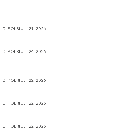
Wakapolri Lantik Pengurus Pusat KBPP Polri 2026–2031, Awali
Konsolidasi Organisasi Nasional
Di POLRI
|
Juli 29, 2026
Kapolri: Polri Siap Perkuat Kerja Sama Penegakan Hukum
Internasional Bersama FBI Hadapi Kejahatan Modern
Di POLRI
|
Juli 24, 2026
Kortastipidkor Polri Tetapkan Tersangka Kasus Korupsi
Pembiayaan PT PPA–PT BAS, Kerugian Negara Capai Rp38,8
Miliar
Di POLRI
|
Juli 22, 2026
Polri Gelar Training of Trainers Program Paham AI, Perkuat
Literasi Digital Pelajar
Di POLRI
|
Juli 22, 2026
Masuk Daftar Red Notice, Buronan Terorisme Internasional Asal
Palestina Ditangkap di Indonesia
Di POLRI
|
Juli 22, 2026