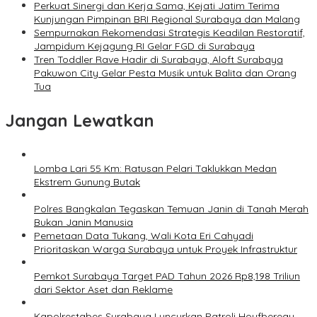
Perkuat Sinergi dan Kerja Sama, Kejati Jatim Terima
Kunjungan Pimpinan BRI Regional Surabaya dan Malang
Sempurnakan Rekomendasi Strategis Keadilan Restoratif,
Jampidum Kejagung RI Gelar FGD di Surabaya
Tren Toddler Rave Hadir di Surabaya, Aloft Surabaya
Pakuwon City Gelar Pesta Musik untuk Balita dan Orang
Tua
Jangan Lewatkan
Lomba Lari 55 Km: Ratusan Pelari Taklukkan Medan
Ekstrem Gunung Butak
Polres Bangkalan Tegaskan Temuan Janin di Tanah Merah
Bukan Janin Manusia
Pemetaan Data Tukang, Wali Kota Eri Cahyadi
Prioritaskan Warga Surabaya untuk Proyek Infrastruktur
Pemkot Surabaya Target PAD Tahun 2026 Rp8,198 Triliun
dari Sektor Aset dan Reklame
Kapolrestabes Surabaya Luncurkan Patroli Houfbereau