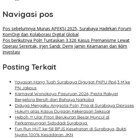
Navigasi pos
Pos sebelumnya
Munas APEKSI 2025, Surabaya Hadirkan Forum
KomDigi dan Kolaborasi Digital Global
Pos berikutnya
Polri Tuntaskan 3.326 Kasus Premanisme Lewat
Operasi Serentak, Irjen Sandi: Demi Jamin Keamanan dan Iklim
Investasi
Posting Terkait
Yayasan Hang Tuah Surabaya Digugat PKPU Rp6,3 M ke
PN Jakpus
Karnaval Wonokoyo Pasuruan 2026, Pesta Rakyat
Bergelora Bersih dari Bahaya Narkoba
Diduga Mengaku Anggota Polri, Pria di Surabaya Diproses
Hukum atas Kasus Dugaan Kekerasan Seksual
Heboh..!!! Ular Piton Berukuran Besar Muncul di
Perkampungan Sidodadi Surabaya
Fun Run HUT ke-58 BPJS Kesehatan di Surabaya, Bukti
Nyata 100% Kesadaran JKN