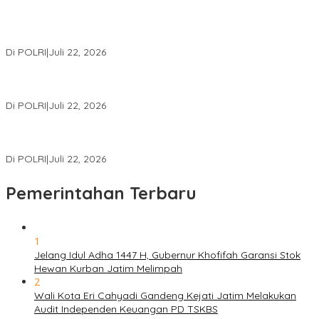
Kortastipidkor Polri Tetapkan Tersangka Kasus Korupsi
Pembiayaan PT PPA–PT BAS, Kerugian Negara Capai Rp38,8
Miliar
Di POLRI
|
Juli 22, 2026
Polri Gelar Training of Trainers Program Paham AI, Perkuat
Literasi Digital Pelajar
Di POLRI
|
Juli 22, 2026
Masuk Daftar Red Notice, Buronan Terorisme Internasional Asal
Palestina Ditangkap di Indonesia
Di POLRI
|
Juli 22, 2026
Pemerintahan Terbaru
1
Jelang Idul Adha 1447 H, Gubernur Khofifah Garansi Stok
Hewan Kurban Jatim Melimpah
2
Wali Kota Eri Cahyadi Gandeng Kejati Jatim Melakukan
Audit Independen Keuangan PD TSKBS