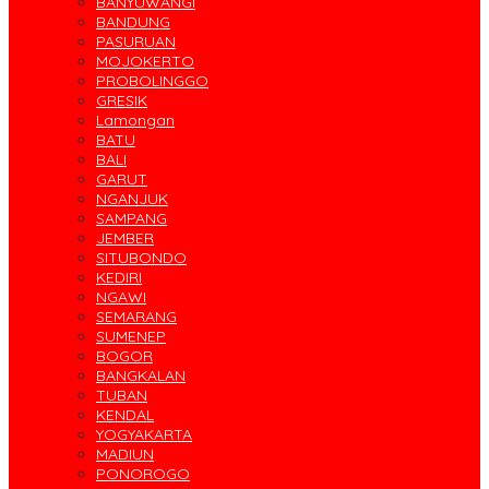
BANYUWANGI
BANDUNG
PASURUAN
MOJOKERTO
PROBOLINGGO
GRESIK
Lamongan
BATU
BALI
GARUT
NGANJUK
SAMPANG
JEMBER
SITUBONDO
KEDIRI
NGAWI
SEMARANG
SUMENEP
BOGOR
BANGKALAN
TUBAN
KENDAL
YOGYAKARTA
MADIUN
PONOROGO