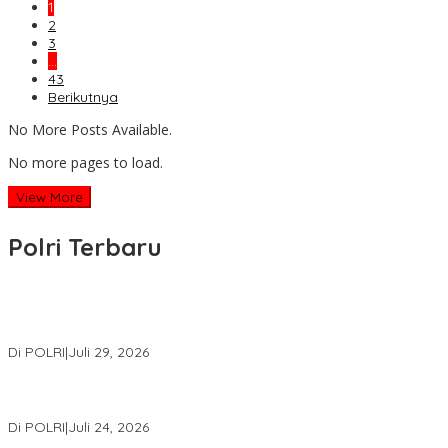
1
2
3
…
43
Berikutnya
No More Posts Available.
No more pages to load.
View More
Polri Terbaru
Wakapolri Lantik Pengurus Pusat KBPP Polri 2026–2031, Awali
Konsolidasi Organisasi Nasional
Di POLRI
|
Juli 29, 2026
Kapolri: Polri Siap Perkuat Kerja Sama Penegakan Hukum
Internasional Bersama FBI Hadapi Kejahatan Modern
Di POLRI
|
Juli 24, 2026