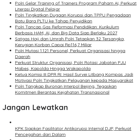
Polri Gelar Training of Trainers Program Paham AI, Perkuat
Literasi Digital Pelajar
Polri Tingkatkan Dugaan Korupsi dan TPPU Pengadaan
Batu Bara PLTU ke Tahap Penyidikan
Polri Tancap Gas Reformasi Pendidikan: Kurikulum
Berbasis HAM, AI, dan Big Data Siap Berlaku 2027
Satgas Haji dan Umrah Polri Tetapkan 32 Tersangka,
Kerugian Korban Capai Rp116,7 Miliar
Polri Mutasi 1.121 Personel, Perkuat Organisasi hingga
Daerah
Perkuat Struktur Organisasi, Polri Rotasi Jabatan PJU
Mabes, Kapolda Hingga Wakapolda
Ketua Komisi III DPR RI: Hasil Survei Litbang Kompas Jadi
Motivasi Polri Tingkatkan Pelayanan kepada Masyarakat
Polri Tangkap Buronan Interpol Beijing, Tegaskan
Komitmen Berantas Kejahatan Transnasional
Jangan Lewatkan
KPK Siapkan Fasilitator Antikorupsi Internal DJP, Perkuat
Pencegahan dari Dalam