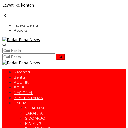
Lewati ke konten
Indeks Berita
Redaksi
Beranda
Berita
POLITIK
POLRI
NASIONAL
PEMERINTAHAN
DAERAH
SURABAYA
JAKARTA
SIDOARJO
MALANG