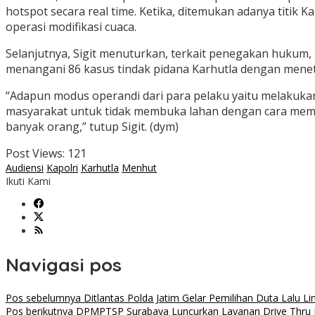
hotspot secara real time. Ketika, ditemukan adanya titik
operasi modifikasi cuaca.
Selanjutnya, Sigit menuturkan, terkait penegakan hukum,
menangani 86 kasus tindak pidana Karhutla dengan mene
“Adapun modus operandi dari para pelaku yaitu melakuk
masyarakat untuk tidak membuka lahan dengan cara memb
banyak orang,” tutup Sigit. (dym)
Post Views:
121
Audiensi
Kapolri
Karhutla
Menhut
Ikuti Kami
Navigasi pos
Pos sebelumnya
Ditlantas Polda Jatim Gelar Pemilihan Duta Lalu Lin
Pos berikutnya
DPMPTSP Surabaya Luncurkan Layanan Drive Thru P