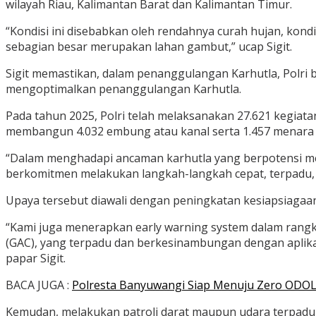
wilayah Riau, Kalimantan Barat dan Kalimantan Timur.
“Kondisi ini disebabkan oleh rendahnya curah hujan, kond
sebagian besar merupakan lahan gambut,” ucap Sigit.
Sigit memastikan, dalam penanggulangan Karhutla, Polri 
mengoptimalkan penanggulangan Karhutla.
Pada tahun 2025, Polri telah melaksanakan 27.621 kegiatan s
membangun 4.032 embung atau kanal serta 1.457 menara 
“Dalam menghadapi ancaman karhutla yang berpotensi men
berkomitmen melakukan langkah-langkah cepat, terpadu, 
Upaya tersebut diawali dengan peningkatan kesiapsiagaan
“Kami juga menerapkan early warning system dalam rangka 
(GAC), yang terpadu dan berkesinambungan dengan aplikas
papar Sigit.
BACA JUGA :
Polresta Banyuwangi Siap Menuju Zero ODOL 2
Kemudan, melakukan patroli darat maupun udara terpadu y