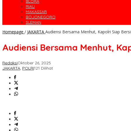
BLORA
RIAU
MAKASSAR
BOJONEGORO
SLEMAN
Homepage
/
JAKARTA
Audiensi Bersama Menhut, Kapolri Siap Bersi
Audiensi Bersama Menhut, Kapo
Redaksi
Oktober 26, 2025
JAKARTA
,
POLRI
121 Dilihat