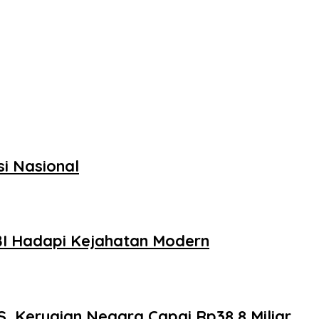
si Nasional
BI Hadapi Kejahatan Modern
, Kerugian Negara Capai Rp38,8 Miliar