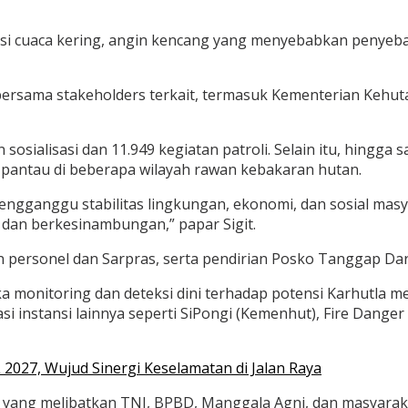
isi cuaca kering, angin kencang yang menyebabkan penyebara
bersama stakeholders terkait, termasuk Kementerian Kehut
osialisasi dan 11.949 kegiatan patroli. Selain itu, hingga s
pantau di beberapa wilayah rawan kebakaran hutan.
gganggu stabilitas lingkungan, ekonomi, dan sosial masy
dan berkesinambungan,” papar Sigit.
 personel dan Sarpras, serta pendirian Posko Tanggap Daru
monitoring dan deteksi dini terhadap potensi Karhutla mel
i instansi lainnya seperti SiPongi (Kemenhut), Fire Dange
027, Wujud Sinergi Keselamatan di Jalan Raya
ang melibatkan TNI, BPBD, Manggala Agni, dan masyarakat 