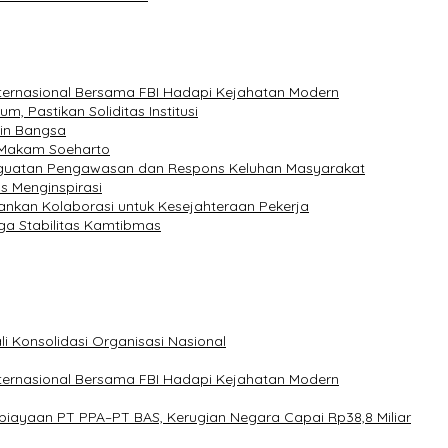
nternasional Bersama FBI Hadapi Kejahatan Modern
, Pastikan Soliditas Institusi
pin Bangsa
e Makam Soeharto
nguatan Pengawasan dan Respons Keluhan Masyarakat
s Menginspirasi
kankan Kolaborasi untuk Kesejahteraan Pekerja
ga Stabilitas Kamtibmas
i Konsolidasi Organisasi Nasional
nternasional Bersama FBI Hadapi Kejahatan Modern
mbiayaan PT PPA–PT BAS, Kerugian Negara Capai Rp38,8 Miliar