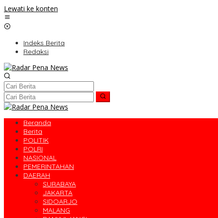
Lewati ke konten
Indeks Berita
Redaksi
Beranda
Berita
POLITIK
POLRI
NASIONAL
PEMERINTAHAN
DAERAH
SURABAYA
JAKARTA
SIDOARJO
MALANG