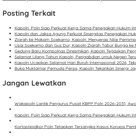
Posting Terkait
Kapolri: Polri Siap Perkuat Kerja Sama Penegakan Hukum I
Kapolri dan Jaksa Agung Perkuat Sinergitas Penegakan Hukum
Ziarah ke Makam Soekarno, Kapolri: Menyerap Nilai Pemim
Usai Soekarno dan Gus Dur, Kapolri Ziarah Tabur Bunga k
Gedung Baru Kompolnas Diresmikan, Kapolri Tegaskan Pe
Selamat Ulang Tahun Kapolri, Pengabdian untuk Negeri Teru
Kapolri Ucapkan Selamat Hari Buruh Internasional 2026, Te
Buka Muktamar Pemuda Persis, Kapolri Tekankan Sinergi Ja
Jangan Lewatkan
Wakapolri Lantik Pengurus Pusat KBPP Polri 2026–2031, Awal
Kapolri: Polri Siap Perkuat Kerja Sama Penegakan Hukum I
Kortastipidkor Polri Tetapkan Tersangka Kasus Korupsi Pe