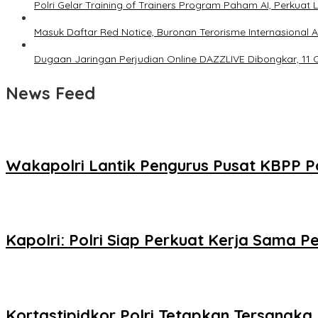
Polri Gelar Training of Trainers Program Paham AI, Perkuat Li
Masuk Daftar Red Notice, Buronan Terorisme Internasional A
Dugaan Jaringan Perjudian Online DAZZLIVE Dibongkar, 11 
News Feed
Wakapolri Lantik Pengurus Pusat KBPP Pol
Kapolri: Polri Siap Perkuat Kerja Sama
Kortastipidkor Polri Tetapkan Tersangka