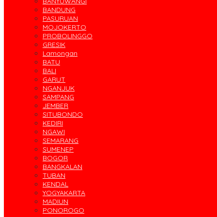
BANYUWANGI
BANDUNG
PASURUAN
MOJOKERTO
PROBOLINGGO
GRESIK
Lamongan
BATU
BALI
GARUT
NGANJUK
SAMPANG
JEMBER
SITUBONDO
KEDIRI
NGAWI
SEMARANG
SUMENEP
BOGOR
BANGKALAN
TUBAN
KENDAL
YOGYAKARTA
MADIUN
PONOROGO