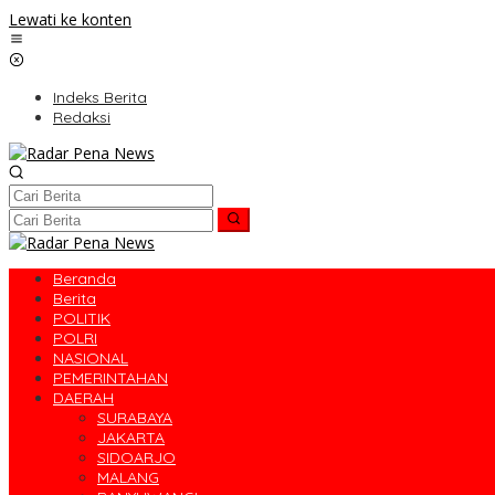
Lewati ke konten
Indeks Berita
Redaksi
Beranda
Berita
POLITIK
POLRI
NASIONAL
PEMERINTAHAN
DAERAH
SURABAYA
JAKARTA
SIDOARJO
MALANG