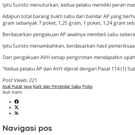
Iptu Suroto menuturkan, kedua pelaku memiliki peran m
Adapun total barang bukti sabu dari bandar AP yang berha
gram sebanyak 7 poket, 1,25 gram, 1 poket, 1,24 gram seb
Berdasarkan pengakuan AP awalnya membeli sabu seberat 2
Iptu Suroto menambahkan, berdasarkan hasil pemeriksaan
Dari pengakuan AVH setiap pengiriman mendapatkn upah 
“Kedua pelaku AP dan AVH dijerat dengan Pasal 114 (1) S
Post Views:
221
Asal Putat Jaya
Kurir dan Pengedar Sabu
Polisi
Ikuti Kami
Navigasi pos