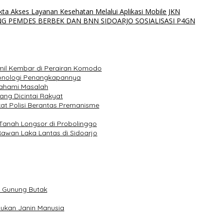
ta Akses Layanan Kesehatan Melalui Aplikasi Mobile JKN
NG PEMDES BERBEK DAN BNN SIDOARJO SOSIALISASI P4GN
amil Kembar di Perairan Komodo
ronologi Penangkapannya
 Pahami Masalah
ang Dicintai Rakyat
akat Polisi Berantas Premanisme
Tanah Longsor di Probolinggo
Rawan Laka Lantas di Sidoarjo
m Gunung Butak
Bukan Janin Manusia