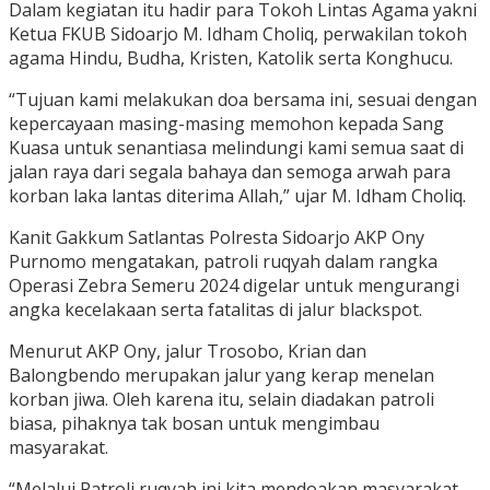
Dalam kegiatan itu hadir para Tokoh Lintas Agama yakni
Ketua FKUB Sidoarjo M. Idham Choliq, perwakilan tokoh
agama Hindu, Budha, Kristen, Katolik serta Konghucu.
“Tujuan kami melakukan doa bersama ini, sesuai dengan
kepercayaan masing-masing memohon kepada Sang
Kuasa untuk senantiasa melindungi kami semua saat di
jalan raya dari segala bahaya dan semoga arwah para
korban laka lantas diterima Allah,” ujar M. Idham Choliq.
Kanit Gakkum Satlantas Polresta Sidoarjo AKP Ony
Purnomo mengatakan, patroli ruqyah dalam rangka
Operasi Zebra Semeru 2024 digelar untuk mengurangi
angka kecelakaan serta fatalitas di jalur blackspot.
Menurut AKP Ony, jalur Trosobo, Krian dan
Balongbendo merupakan jalur yang kerap menelan
korban jiwa. Oleh karena itu, selain diadakan patroli
biasa, pihaknya tak bosan untuk mengimbau
masyarakat.
“Melalui Patroli ruqyah ini kita mendoakan masyarakat