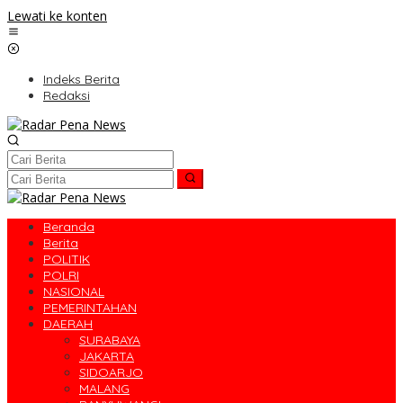
Lewati ke konten
Indeks Berita
Redaksi
Beranda
Berita
POLITIK
POLRI
NASIONAL
PEMERINTAHAN
DAERAH
SURABAYA
JAKARTA
SIDOARJO
MALANG