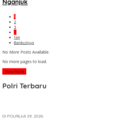
Nganjuk
1
2
3
…
164
Berikutnya
No More Posts Available.
No more pages to load.
View More
Polri Terbaru
Wakapolri Lantik Pengurus Pusat KBPP Polri 2026–2031, Awali
Konsolidasi Organisasi Nasional
Di POLRI
|
Juli 29, 2026
Kapolri: Polri Siap Perkuat Kerja Sama Penegakan Hukum