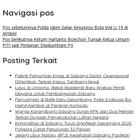
Navigasi pos
Pos sebelumnya
Polda Jatim Gelar Kejurprov Bola Voli U-19 di
Jember
Pos berikutnya
Ketum Hartanto Boechori Tunjuk Ketua Umum
PITI Jadi Pimpinan Depkumham PJI
Posting Terkait
Pabrik Pemurnian Emas di Sidoarjo Disita, Operasional
Dihentikan Terkait Kasus Tambang Ilegal
Lulus di Unitomo, Bekal Akademik Baru Wabup Mimik
Idayana untuk Pembangunan Sidoarjo
Perjuangan di Balik Deru Gelombang: Polisi Evakuasi Ibu
Hamil Kembar di Perairan Komodo
Warga Karangbong Sidoarjo Surati KPK dan Dua Menteri
Terkait Dugaan Penyerobotan Lahan Negara
Kriminalitas di Sidoarjo Turun Signifikan Sepanjang 2025,
Polresta Catat Penurunan 32 Persen
Jelang Libur Nataru, BPJS Kesehatan Sidoarjo Pastikan