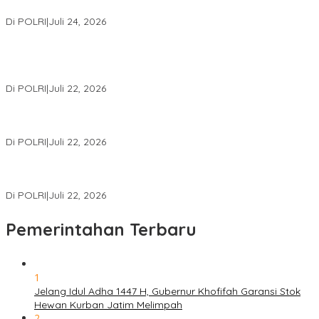
Internasional Bersama FBI Hadapi Kejahatan Modern
Di POLRI
|
Juli 24, 2026
Kortastipidkor Polri Tetapkan Tersangka Kasus Korupsi
Pembiayaan PT PPA–PT BAS, Kerugian Negara Capai Rp38,8
Miliar
Di POLRI
|
Juli 22, 2026
Polri Gelar Training of Trainers Program Paham AI, Perkuat
Literasi Digital Pelajar
Di POLRI
|
Juli 22, 2026
Masuk Daftar Red Notice, Buronan Terorisme Internasional Asal
Palestina Ditangkap di Indonesia
Di POLRI
|
Juli 22, 2026
Pemerintahan Terbaru
1
Jelang Idul Adha 1447 H, Gubernur Khofifah Garansi Stok
Hewan Kurban Jatim Melimpah
2